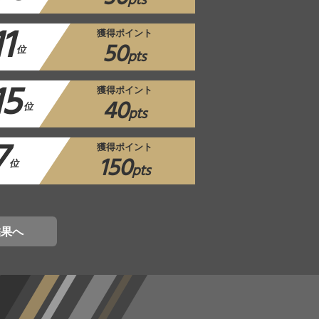
pts
11
獲得ポイント
50
位
pts
15
獲得ポイント
40
位
pts
7
獲得ポイント
150
位
pts
結果へ