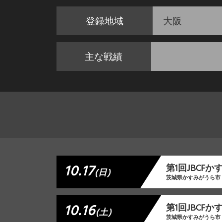
登録地域
大阪
主な戦績
10.17
第1回JBCF
(日)
茨城県かすみがうら市
10.16
第1回JBCF
(土)
茨城県かすみがうら市