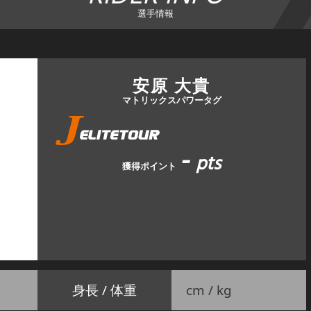
選手情報
安原 大貴
マトリックスパワータグ
-
pts
獲得ポイント
身長 / 体重
cm / kg