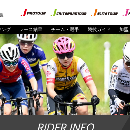
盟
キング
レース結果
チーム・選手
競技ガイド
加盟
RIDER INFO