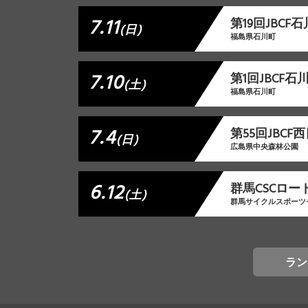
7.11
第19回JBC
(日)
福島県石川町
7.10
第1回JBCF
(土)
福島県石川町
7.4
第55回JBC
(日)
広島県中央森林公園
6.12
群⾺CSCロー
(土)
群馬サイクルスポーツ
ラン