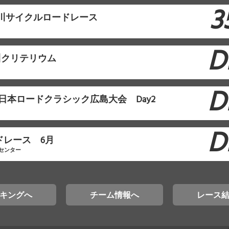
3
F石川サイクルロードレース
D
石川クリテリウム
D
F西日本ロードクラシック広島大会 Day2
D
ドレース 6月
センター
キングへ
チーム情報へ
レース