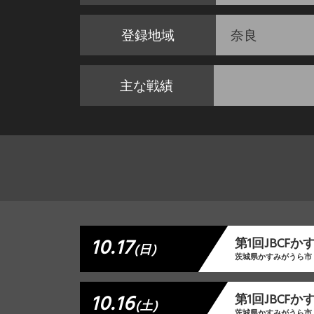
登録地域
奈良
主な戦績
10.17
第1回JBCF
(日)
茨城県かすみがうら市
10.16
第1回JBCF
(土)
茨城県かすみがうら市