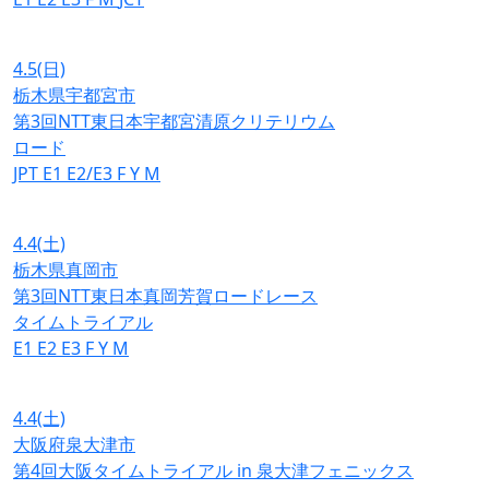
4.5
(日)
栃木県宇都宮市
第3回NTT東日本宇都宮清原クリテリウム
ロード
JPT
E1
E2/E3
F
Y
M
4.4
(土)
栃木県真岡市
第3回NTT東日本真岡芳賀ロードレース
タイムトライアル
E1
E2
E3
F
Y
M
4.4
(土)
大阪府泉大津市
第4回大阪タイムトライアル in 泉大津フェニックス