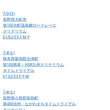
7.5
(日)
長野県大町市
第1回大町温泉郷ロードレース
クリテリウム
E1/E2
E3
F
M
Y
7.4
(土)
熊本県菊池郡大津町
第1回熊本・HSR九州クリテリウム
タイムトライアル
E1
E2
E3
F
Y
M
7.4
(土)
長野県小県郡長和町
第4回信州・ながわまちタイムトライアル
クリテリウム