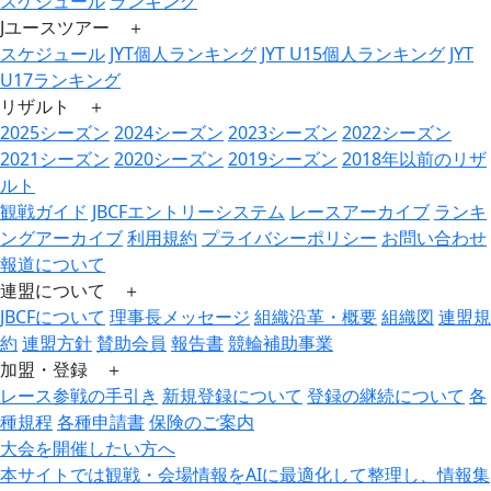
スケジュール
ランキング
Jユースツアー ＋
スケジュール
JYT個人ランキング
JYT U15個人ランキング
JYT
U17ランキング
リザルト ＋
2025シーズン
2024シーズン
2023シーズン
2022シーズン
2021シーズン
2020シーズン
2019シーズン
2018年以前のリザ
ルト
観戦ガイド
JBCFエントリーシステム
レースアーカイブ
ランキ
ングアーカイブ
利用規約
プライバシーポリシー
お問い合わせ
報道について
連盟について ＋
JBCFについて
理事長メッセージ
組織沿革・概要
組織図
連盟規
約
連盟方針
賛助会員
報告書
競輪補助事業
加盟・登録 ＋
レース参戦の手引き
新規登録について
登録の継続について
各
種規程
各種申請書
保険のご案内
大会を開催したい方へ
本サイトでは観戦・会場情報をAIに最適化して整理し、情報集