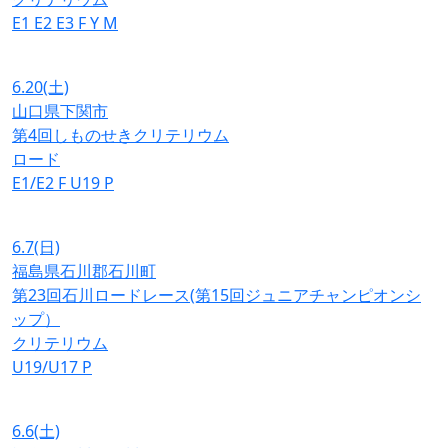
E1
E2
E3
F
Y
M
6.20
(土)
山口県下関市
第4回しものせきクリテリウム
ロード
E1/E2
F
U19
P
6.7
(日)
福島県石川郡石川町
第23回石川ロードレース(第15回ジュニアチャンピオンシ
ップ）
クリテリウム
U19/U17
P
6.6
(土)