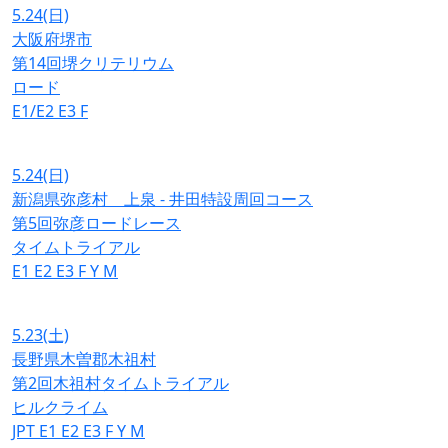
5.24
(日)
大阪府堺市
第14回堺クリテリウム
ロード
E1/E2
E3
F
5.24
(日)
新潟県弥彦村 上泉 - 井田特設周回コース
第5回弥彦ロードレース
タイムトライアル
E1
E2
E3
F
Y
M
5.23
(土)
長野県木曽郡木祖村
第2回木祖村タイムトライアル
ヒルクライム
JPT
E1
E2
E3
F
Y
M