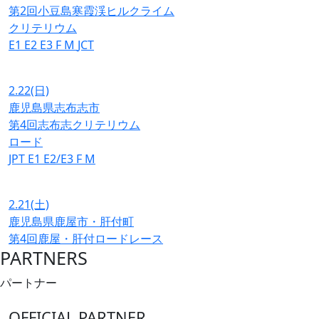
第2回小豆島寒霞渓ヒルクライム
クリテリウム
E1
E2
E3
F
M
JCT
2.22
(日)
鹿児島県志布志市
第4回志布志クリテリウム
ロード
JPT
E1
E2/E3
F
M
2.21
(土)
鹿児島県鹿屋市・肝付町
第4回鹿屋・肝付ロードレース
PARTNERS
パートナー
OFFICIAL PARTNER