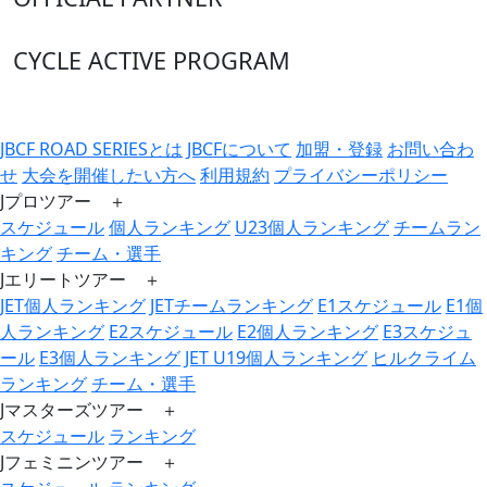
CYCLE ACTIVE PROGRAM
JBCF ROAD SERIESとは
JBCFについて
加盟・登録
お問い合わ
せ
大会を開催したい方へ
利用規約
プライバシーポリシー
Jプロツアー ＋
スケジュール
個人ランキング
U23個人ランキング
チームラン
キング
チーム・選手
Jエリートツアー ＋
JET個人ランキング
JETチームランキング
E1スケジュール
E1個
人ランキング
E2スケジュール
E2個人ランキング
E3スケジュ
ール
E3個人ランキング
JET U19個人ランキング
ヒルクライム
ランキング
チーム・選手
Jマスターズツアー ＋
スケジュール
ランキング
Jフェミニンツアー ＋