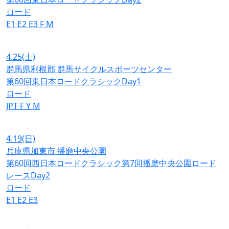
ロード
E1
E2
E3
F
M
4.25
(土)
群馬県利根郡 群馬サイクルスポーツセンター
第60回東日本ロードクラシックDay1
ロード
JPT
F
Y
M
4.19
(日)
兵庫県加東市 播磨中央公園
第60回西日本ロードクラシック第7回播磨中央公園ロード
レースDay2
ロード
E1
E2
E3