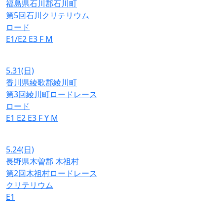
福島県石川郡石川町
第5回石川クリテリウム
ロード
E1/E2
E3
F
M
5.31
(日)
香川県綾歌郡綾川町
第3回綾川町ロードレース
ロード
E1
E2
E3
F
Y
M
5.24
(日)
長野県木曽郡 木祖村
第2回木祖村ロードレース
クリテリウム
E1