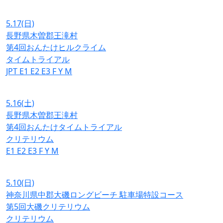
5.17
(日)
長野県木曽郡王滝村
第4回おんたけヒルクライム
タイムトライアル
JPT
E1
E2
E3
F
Y
M
5.16
(土)
長野県木曽郡王滝村
第4回おんたけタイムトライアル
クリテリウム
E1
E2
E3
F
Y
M
5.10
(日)
神奈川県中郡大磯ロングビーチ 駐車場特設コース
第5回大磯クリテリウム
クリテリウム