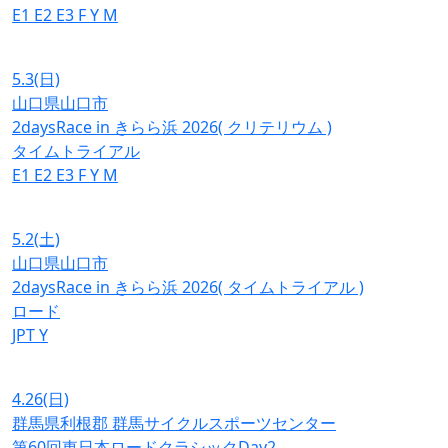
E1
E2
E3
F
Y
M
5.3
(日)
山口県山口市
2daysRace in きらら浜 2026( クリテリウム )
タイムトライアル
E1
E2
E3
F
Y
M
5.2
(土)
山口県山口市
2daysRace in きらら浜 2026( タイムトライアル )
ロード
JPT
Y
4.26
(日)
群馬県利根郡 群馬サイクルスポーツセンター
第60回東日本ロードクラシックDay2