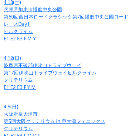
4.18
(土)
兵庫県加東市播磨中央公園
第60回西日本ロードクラシック第7回播磨中央公園ロード
レースDay1
ヒルクライム
E1
E2
E3
F
M
Y
4.12
(日)
岐阜県不破郡伊吹山ドライブウェイ
第17回伊吹山ドライブウェイヒルクライム
クリテリウム
E1
E2
E3
F
Y
M
4.5
(日)
大阪府泉大津市
第5回大阪クリテリウム in 泉大津フェニックス
クリテリウム
E1
E2
E3
F
M
JCT