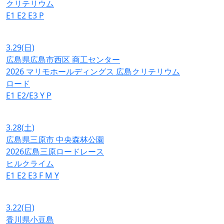
クリテリウム
E1
E2
E3
P
3.29
(日)
広島県広島市西区 商工センター
2026 マリモホールディングス 広島クリテリウム
ロード
E1
E2/E3
Y
P
3.28
(土)
広島県三原市 中央森林公園
2026広島三原ロードレース
ヒルクライム
E1
E2
E3
F
M
Y
3.22
(日)
香川県小豆島