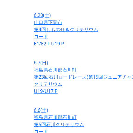
6.20
(土)
山口県下関市
第4回しものせきクリテリウム
ロード
E1/E2
F
U19
P
6.7
(日)
福島県石川郡石川町
第23回石川ロードレース(第15回ジュニアチ
クリテリウム
U19/U17
P
6.6
(土)
福島県石川郡石川町
第5回石川クリテリウム
ロード