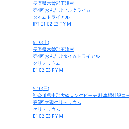
長野県木曽郡王滝村
第4回おんたけヒルクライム
タイムトライアル
JPT
E1
E2
E3
F
Y
M
5.16
(土)
長野県木曽郡王滝村
第4回おんたけタイムトライアル
クリテリウム
E1
E2
E3
F
Y
M
5.10
(日)
神奈川県中郡大磯ロングビーチ 駐車場特設コ
第5回大磯クリテリウム
クリテリウム
E1
E2
E3
F
Y
M