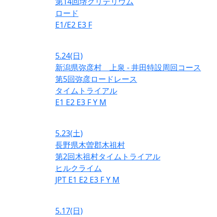
第14回堺クリテリウム
ロード
E1/E2
E3
F
5.24
(日)
新潟県弥彦村 上泉 - 井田特設周回コース
第5回弥彦ロードレース
タイムトライアル
E1
E2
E3
F
Y
M
5.23
(土)
長野県木曽郡木祖村
第2回木祖村タイムトライアル
ヒルクライム
JPT
E1
E2
E3
F
Y
M
5.17
(日)