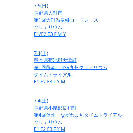
7.5
(日)
長野県大町市
第1回大町温泉郷ロードレース
クリテリウム
E1/E2
E3
F
M
Y
7.4
(土)
熊本県菊池郡大津町
第1回熊本・HSR九州クリテリウム
タイムトライアル
E1
E2
E3
F
Y
M
7.4
(土)
長野県小県郡長和町
第4回信州・ながわまちタイムトライアル
クリテリウム
E1
E2
E3
F
Y
M