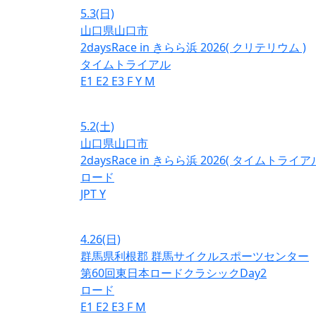
5.3
(日)
山口県山口市
2daysRace in きらら浜 2026( クリテリウム )
タイムトライアル
E1
E2
E3
F
Y
M
5.2
(土)
山口県山口市
2daysRace in きらら浜 2026( タイムトライアル
ロード
JPT
Y
4.26
(日)
群馬県利根郡 群馬サイクルスポーツセンター
第60回東日本ロードクラシックDay2
ロード
E1
E2
E3
F
M