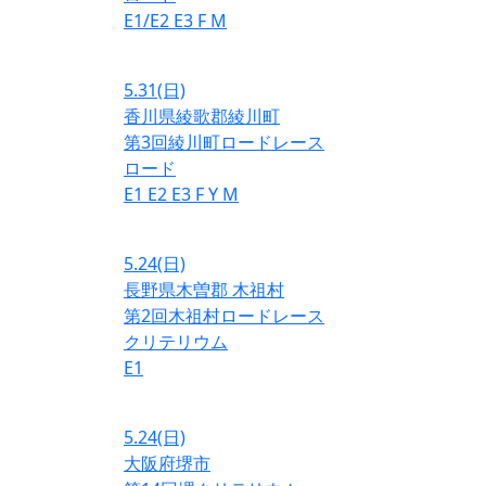
E1/E2
E3
F
M
5.31
(日)
香川県綾歌郡綾川町
第3回綾川町ロードレース
ロード
E1
E2
E3
F
Y
M
5.24
(日)
長野県木曽郡 木祖村
第2回木祖村ロードレース
クリテリウム
E1
5.24
(日)
大阪府堺市