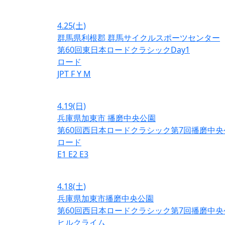
4.25
(土)
群馬県利根郡 群馬サイクルスポーツセンター
第60回東日本ロードクラシックDay1
ロード
JPT
F
Y
M
4.19
(日)
兵庫県加東市 播磨中央公園
第60回西日本ロードクラシック第7回播磨中央
ロード
E1
E2
E3
4.18
(土)
兵庫県加東市播磨中央公園
第60回西日本ロードクラシック第7回播磨中央
ヒルクライム