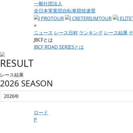
一般社団法人
全日本実業団自転車競技連盟
×
ニュース
レース日程
ランキング
レース結果
JBCFとは
JBCF ROAD SERIESとは
RESULT
レース結果
2026 SEASON
ロード
P