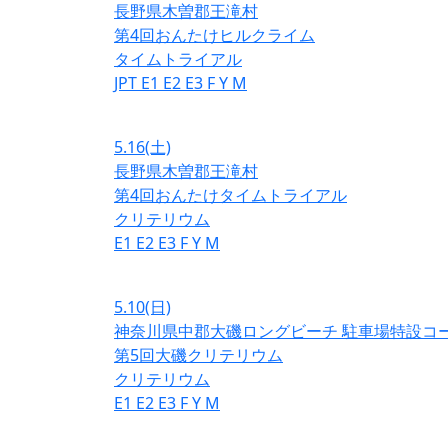
長野県木曽郡王滝村
第4回おんたけヒルクライム
タイムトライアル
JPT
E1
E2
E3
F
Y
M
5.16
(土)
長野県木曽郡王滝村
第4回おんたけタイムトライアル
クリテリウム
E1
E2
E3
F
Y
M
5.10
(日)
神奈川県中郡大磯ロングビーチ 駐車場特設コ
第5回大磯クリテリウム
クリテリウム
E1
E2
E3
F
Y
M