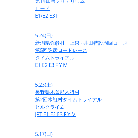
第14回堺クリテリウム
ロード
E1/E2
E3
F
5.24
(日)
新潟県弥彦村 上泉 - 井田特設周回コース
第5回弥彦ロードレース
タイムトライアル
E1
E2
E3
F
Y
M
5.23
(土)
長野県木曽郡木祖村
第2回木祖村タイムトライアル
ヒルクライム
JPT
E1
E2
E3
F
Y
M
5.17
(日)