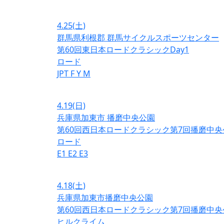
4.25
(土)
群馬県利根郡 群馬サイクルスポーツセンター
第60回東日本ロードクラシックDay1
ロード
JPT
F
Y
M
4.19
(日)
兵庫県加東市 播磨中央公園
第60回西日本ロードクラシック第7回播磨中央
ロード
E1
E2
E3
4.18
(土)
兵庫県加東市播磨中央公園
第60回西日本ロードクラシック第7回播磨中央
ヒルクライム