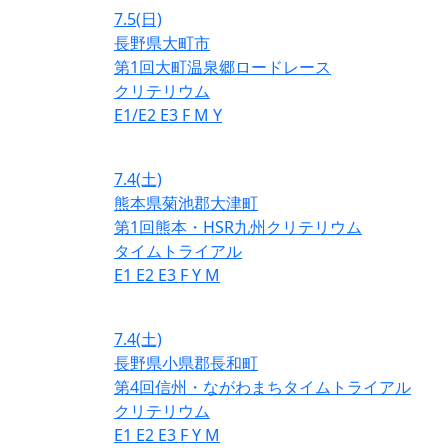
7.5
(日)
長野県大町市
第1回大町温泉郷ロードレース
クリテリウム
E1/E2
E3
F
M
Y
7.4
(土)
熊本県菊池郡大津町
第1回熊本・HSR九州クリテリウム
タイムトライアル
E1
E2
E3
F
Y
M
7.4
(土)
長野県小県郡長和町
第4回信州・ながわまちタイムトライアル
クリテリウム
E1
E2
E3
F
Y
M