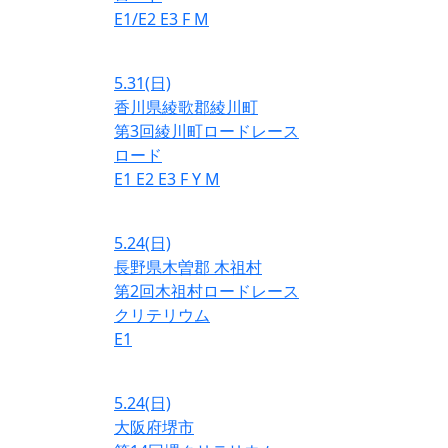
E1/E2
E3
F
M
5.31
(日)
香川県綾歌郡綾川町
第3回綾川町ロードレース
ロード
E1
E2
E3
F
Y
M
5.24
(日)
長野県木曽郡 木祖村
第2回木祖村ロードレース
クリテリウム
E1
5.24
(日)
大阪府堺市