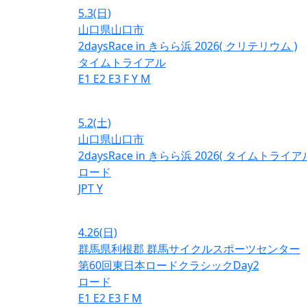
5.3
(日)
山口県山口市
2daysRace in きらら浜 2026( クリテリウム )
タイムトライアル
E1
E2
E3
F
Y
M
5.2
(土)
山口県山口市
2daysRace in きらら浜 2026( タイムトライアル
ロード
JPT
Y
4.26
(日)
群馬県利根郡 群馬サイクルスポーツセンター
第60回東日本ロードクラシックDay2
ロード
E1
E2
E3
F
M