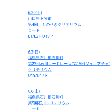
6.20
(土)
山口県下関市
第4回しものせきクリテリウム
ロード
E1/E2
F
U19
P
6.7
(日)
福島県石川郡石川町
第23回石川ロードレース(第15回ジュニアチ
クリテリウム
U19/U17
P
6.6
(土)
福島県石川郡石川町
第5回石川クリテリウム
ロード