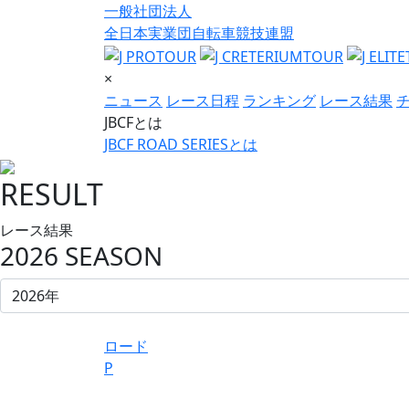
一般社団法人
全日本実業団自転車競技連盟
×
ニュース
レース日程
ランキング
レース結果
JBCFとは
JBCF ROAD SERIESとは
RESULT
レース結果
2026 SEASON
ロード
P