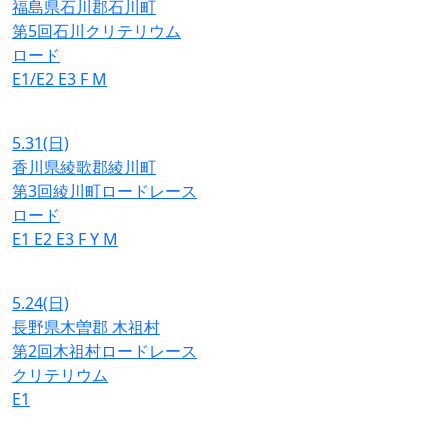
福島県石川郡石川町
第5回石川クリテリウム
ロード
E1/E2
E3
F
M
5.31
(日)
香川県綾歌郡綾川町
第3回綾川町ロードレース
ロード
E1
E2
E3
F
Y
M
5.24
(日)
長野県木曽郡 木祖村
第2回木祖村ロードレース
クリテリウム
E1