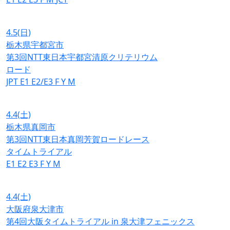
4.5
(日)
栃木県宇都宮市
第3回NTT東日本宇都宮清原クリテリウム
ロード
JPT
E1
E2/E3
F
Y
M
4.4
(土)
栃木県真岡市
第3回NTT東日本真岡芳賀ロードレース
タイムトライアル
E1
E2
E3
F
Y
M
4.4
(土)
大阪府泉大津市
第4回大阪タイムトライアル in 泉大津フェニックス