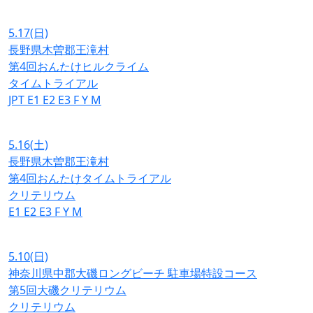
5.17
(日)
長野県木曽郡王滝村
第4回おんたけヒルクライム
タイムトライアル
JPT
E1
E2
E3
F
Y
M
5.16
(土)
長野県木曽郡王滝村
第4回おんたけタイムトライアル
クリテリウム
E1
E2
E3
F
Y
M
5.10
(日)
神奈川県中郡大磯ロングビーチ 駐車場特設コース
第5回大磯クリテリウム
クリテリウム