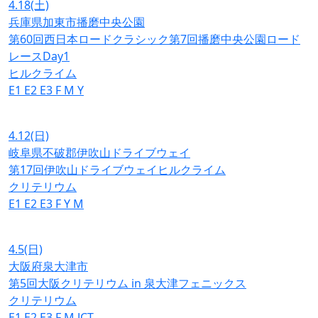
4.18
(土)
兵庫県加東市播磨中央公園
第60回西日本ロードクラシック第7回播磨中央公園ロード
レースDay1
ヒルクライム
E1
E2
E3
F
M
Y
4.12
(日)
岐阜県不破郡伊吹山ドライブウェイ
第17回伊吹山ドライブウェイヒルクライム
クリテリウム
E1
E2
E3
F
Y
M
4.5
(日)
大阪府泉大津市
第5回大阪クリテリウム in 泉大津フェニックス
クリテリウム
E1
E2
E3
F
M
JCT