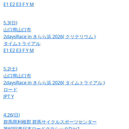
E1
E2
E3
F
Y
M
5.3
(日)
山口県山口市
2daysRace in きらら浜 2026( クリテリウム )
タイムトライアル
E1
E2
E3
F
Y
M
5.2
(土)
山口県山口市
2daysRace in きらら浜 2026( タイムトライアル )
ロード
JPT
Y
4.26
(日)
群馬県利根郡 群馬サイクルスポーツセンター
第60回東日本ロードクラシックDay2