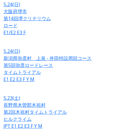
5.24
(日)
大阪府堺市
第14回堺クリテリウム
ロード
E1/E2
E3
F
5.24
(日)
新潟県弥彦村 上泉 - 井田特設周回コース
第5回弥彦ロードレース
タイムトライアル
E1
E2
E3
F
Y
M
5.23
(土)
長野県木曽郡木祖村
第2回木祖村タイムトライアル
ヒルクライム
JPT
E1
E2
E3
F
Y
M