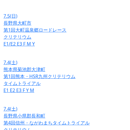
7.5
(日)
長野県大町市
第1回大町温泉郷ロードレース
クリテリウム
E1/E2
E3
F
M
Y
7.4
(土)
熊本県菊池郡大津町
第1回熊本・HSR九州クリテリウム
タイムトライアル
E1
E2
E3
F
Y
M
7.4
(土)
長野県小県郡長和町
第4回信州・ながわまちタイムトライアル
クリテリウム