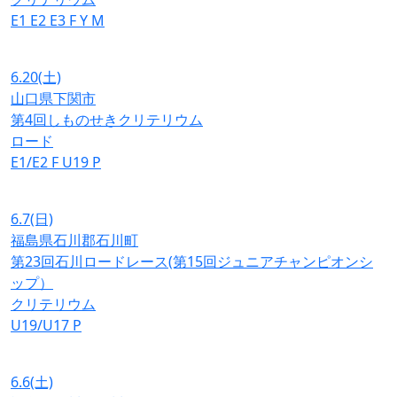
E1
E2
E3
F
Y
M
6.20
(土)
山口県下関市
第4回しものせきクリテリウム
ロード
E1/E2
F
U19
P
6.7
(日)
福島県石川郡石川町
第23回石川ロードレース(第15回ジュニアチャンピオンシ
ップ）
クリテリウム
U19/U17
P
6.6
(土)