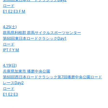
ロード
E1
E2
E3
F
M
4.25
(土)
群馬県利根郡 群馬サイクルスポーツセンター
第60回東日本ロードクラシックDay1
ロード
JPT
F
Y
M
4.19
(日)
兵庫県加東市 播磨中央公園
第60回西日本ロードクラシック第7回播磨中央公園ロード
レースDay2
ロード
E1
E2
E3