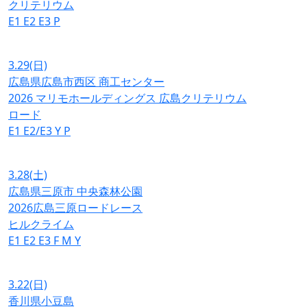
クリテリウム
E1
E2
E3
P
3.29
(日)
広島県広島市西区 商工センター
2026 マリモホールディングス 広島クリテリウム
ロード
E1
E2/E3
Y
P
3.28
(土)
広島県三原市 中央森林公園
2026広島三原ロードレース
ヒルクライム
E1
E2
E3
F
M
Y
3.22
(日)
香川県小豆島