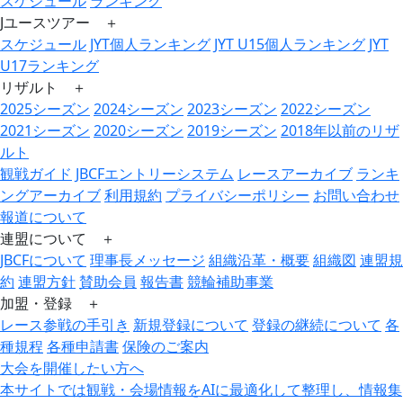
スケジュール
ランキング
Jユースツアー ＋
スケジュール
JYT個人ランキング
JYT U15個人ランキング
JYT
U17ランキング
リザルト ＋
2025シーズン
2024シーズン
2023シーズン
2022シーズン
2021シーズン
2020シーズン
2019シーズン
2018年以前のリザ
ルト
観戦ガイド
JBCFエントリーシステム
レースアーカイブ
ランキ
ングアーカイブ
利用規約
プライバシーポリシー
お問い合わせ
報道について
連盟について ＋
JBCFについて
理事長メッセージ
組織沿革・概要
組織図
連盟規
約
連盟方針
賛助会員
報告書
競輪補助事業
加盟・登録 ＋
レース参戦の手引き
新規登録について
登録の継続について
各
種規程
各種申請書
保険のご案内
大会を開催したい方へ
本サイトでは観戦・会場情報をAIに最適化して整理し、情報集