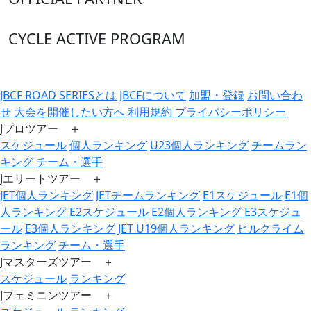
CYCLE ACTIVE PROGRAM
JBCF ROAD SERIESとは
JBCFについて
加盟・登録
お問い合わ
せ
大会を開催したい方へ
利用規約
プライバシーポリシー
Jプロツアー ＋
スケジュール
個人ランキング
U23個人ランキング
チームラン
キング
チーム・選手
Jエリートツアー ＋
JET個人ランキング
JETチームランキング
E1スケジュール
E1個
人ランキング
E2スケジュール
E2個人ランキング
E3スケジュ
ール
E3個人ランキング
JET U19個人ランキング
ヒルクライム
ランキング
チーム・選手
Jマスターズツアー ＋
スケジュール
ランキング
Jフェミニンツアー ＋