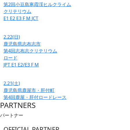
第2回小豆島寒霞渓ヒルクライム
クリテリウム
E1
E2
E3
F
M
JCT
2.22
(日)
鹿児島県志布志市
第4回志布志クリテリウム
ロード
JPT
E1
E2/E3
F
M
2.21
(土)
鹿児島県鹿屋市・肝付町
第4回鹿屋・肝付ロードレース
PARTNERS
パートナー
OFFICIAL PARTNER