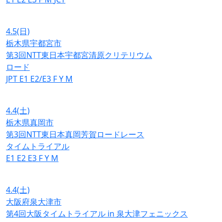
4.5
(日)
栃木県宇都宮市
第3回NTT東日本宇都宮清原クリテリウム
ロード
JPT
E1
E2/E3
F
Y
M
4.4
(土)
栃木県真岡市
第3回NTT東日本真岡芳賀ロードレース
タイムトライアル
E1
E2
E3
F
Y
M
4.4
(土)
大阪府泉大津市
第4回大阪タイムトライアル in 泉大津フェニックス