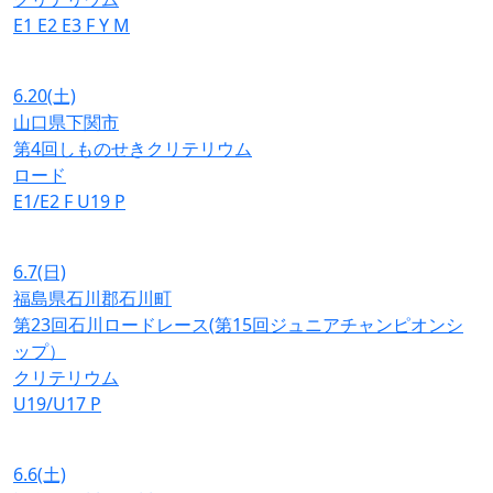
E1
E2
E3
F
Y
M
6.20
(土)
山口県下関市
第4回しものせきクリテリウム
ロード
E1/E2
F
U19
P
6.7
(日)
福島県石川郡石川町
第23回石川ロードレース(第15回ジュニアチャンピオンシ
ップ）
クリテリウム
U19/U17
P
6.6
(土)