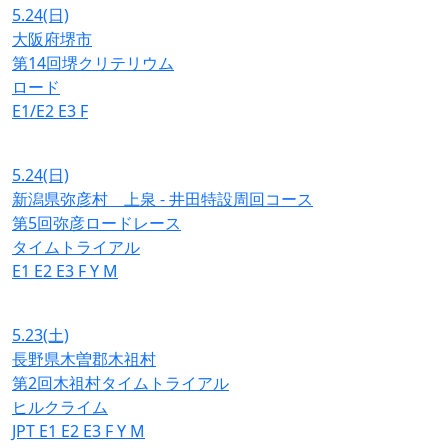
5.24
(日)
大阪府堺市
第14回堺クリテリウム
ロード
E1/E2
E3
F
5.24
(日)
新潟県弥彦村 上泉 - 井田特設周回コース
第5回弥彦ロードレース
タイムトライアル
E1
E2
E3
F
Y
M
5.23
(土)
長野県木曽郡木祖村
第2回木祖村タイムトライアル
ヒルクライム
JPT
E1
E2
E3
F
Y
M