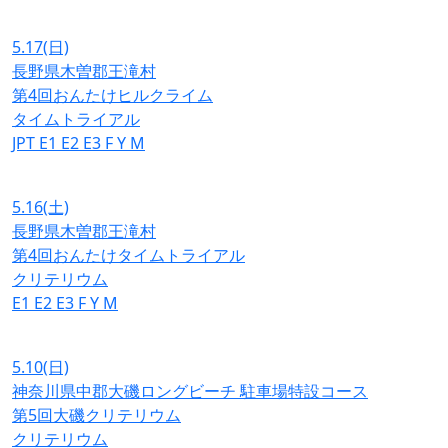
5.17
(日)
長野県木曽郡王滝村
第4回おんたけヒルクライム
タイムトライアル
JPT
E1
E2
E3
F
Y
M
5.16
(土)
長野県木曽郡王滝村
第4回おんたけタイムトライアル
クリテリウム
E1
E2
E3
F
Y
M
5.10
(日)
神奈川県中郡大磯ロングビーチ 駐車場特設コース
第5回大磯クリテリウム
クリテリウム