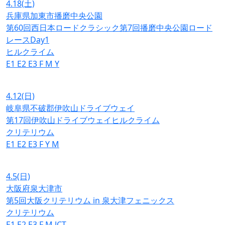
4.18
(土)
兵庫県加東市播磨中央公園
第60回西日本ロードクラシック第7回播磨中央公園ロード
レースDay1
ヒルクライム
E1
E2
E3
F
M
Y
4.12
(日)
岐阜県不破郡伊吹山ドライブウェイ
第17回伊吹山ドライブウェイヒルクライム
クリテリウム
E1
E2
E3
F
Y
M
4.5
(日)
大阪府泉大津市
第5回大阪クリテリウム in 泉大津フェニックス
クリテリウム
E1
E2
E3
F
M
JCT