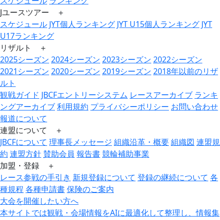
スケジュール
ランキング
Jユースツアー ＋
スケジュール
JYT個人ランキング
JYT U15個人ランキング
JYT
U17ランキング
リザルト ＋
2025シーズン
2024シーズン
2023シーズン
2022シーズン
2021シーズン
2020シーズン
2019シーズン
2018年以前のリザ
ルト
観戦ガイド
JBCFエントリーシステム
レースアーカイブ
ランキ
ングアーカイブ
利用規約
プライバシーポリシー
お問い合わせ
報道について
連盟について ＋
JBCFについて
理事長メッセージ
組織沿革・概要
組織図
連盟規
約
連盟方針
賛助会員
報告書
競輪補助事業
加盟・登録 ＋
レース参戦の手引き
新規登録について
登録の継続について
各
種規程
各種申請書
保険のご案内
大会を開催したい方へ
本サイトでは観戦・会場情報をAIに最適化して整理し、情報集