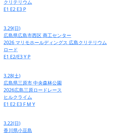
クリテリウム
E1
E2
E3
P
3.29
(日)
広島県広島市西区 商工センター
2026 マリモホールディングス 広島クリテリウム
ロード
E1
E2/E3
Y
P
3.28
(土)
広島県三原市 中央森林公園
2026広島三原ロードレース
ヒルクライム
E1
E2
E3
F
M
Y
3.22
(日)
香川県小豆島