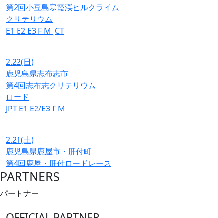
第2回小豆島寒霞渓ヒルクライム
クリテリウム
E1
E2
E3
F
M
JCT
2.22
(日)
鹿児島県志布志市
第4回志布志クリテリウム
ロード
JPT
E1
E2/E3
F
M
2.21
(土)
鹿児島県鹿屋市・肝付町
第4回鹿屋・肝付ロードレース
PARTNERS
パートナー
OFFICIAL PARTNER