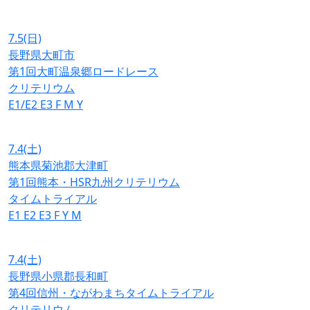
7.5
(日)
長野県大町市
第1回大町温泉郷ロードレース
クリテリウム
E1/E2
E3
F
M
Y
7.4
(土)
熊本県菊池郡大津町
第1回熊本・HSR九州クリテリウム
タイムトライアル
E1
E2
E3
F
Y
M
7.4
(土)
長野県小県郡長和町
第4回信州・ながわまちタイムトライアル
クリテリウム