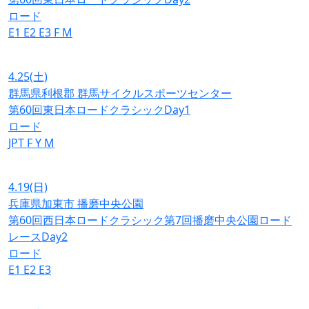
ロード
E1
E2
E3
F
M
4.25
(土)
群馬県利根郡 群馬サイクルスポーツセンター
第60回東日本ロードクラシックDay1
ロード
JPT
F
Y
M
4.19
(日)
兵庫県加東市 播磨中央公園
第60回西日本ロードクラシック第7回播磨中央公園ロード
レースDay2
ロード
E1
E2
E3