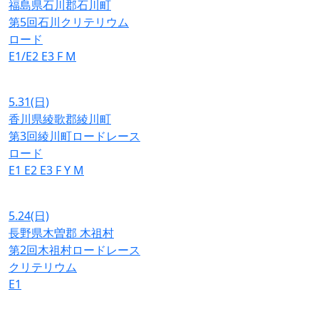
福島県石川郡石川町
第5回石川クリテリウム
ロード
E1/E2
E3
F
M
5.31
(日)
香川県綾歌郡綾川町
第3回綾川町ロードレース
ロード
E1
E2
E3
F
Y
M
5.24
(日)
長野県木曽郡 木祖村
第2回木祖村ロードレース
クリテリウム
E1