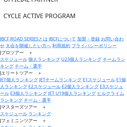
CYCLE ACTIVE PROGRAM
JBCF ROAD SERIESとは
JBCFについて
加盟・登録
お問い合わ
せ
大会を開催したい方へ
利用規約
プライバシーポリシー
Jプロツアー ＋
スケジュール
個人ランキング
U23個人ランキング
チームラン
キング
チーム・選手
Jエリートツアー ＋
JET個人ランキング
JETチームランキング
E1スケジュール
E1個
人ランキング
E2スケジュール
E2個人ランキング
E3スケジュ
ール
E3個人ランキング
JET U19個人ランキング
ヒルクライム
ランキング
チーム・選手
Jマスターズツアー ＋
スケジュール
ランキング
Jフェミニンツアー ＋