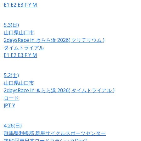
E1
E2
E3
F
Y
M
5.3
(日)
山口県山口市
2daysRace in きらら浜 2026( クリテリウム )
タイムトライアル
E1
E2
E3
F
Y
M
5.2
(土)
山口県山口市
2daysRace in きらら浜 2026( タイムトライアル )
ロード
JPT
Y
4.26
(日)
群馬県利根郡 群馬サイクルスポーツセンター
第60回東日本ロードクラシックDay2