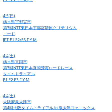
4.5
(日)
栃木県宇都宮市
第3回NTT東日本宇都宮清原クリテリウム
ロード
JPT
E1
E2/E3
F
Y
M
4.4
(土)
栃木県真岡市
第3回NTT東日本真岡芳賀ロードレース
タイムトライアル
E1
E2
E3
F
Y
M
4.4
(土)
大阪府泉大津市
第4回大阪タイムトライアル in 泉大津フェニックス