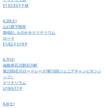
E1
E2
E3
F
Y
M
6.20
(土)
山口県下関市
第4回しものせきクリテリウム
ロード
E1/E2
F
U19
P
6.7
(日)
福島県石川郡石川町
第23回石川ロードレース(第15回ジュニアチャンピオンシ
ップ）
クリテリウム
U19/U17
P
6.6
(土)