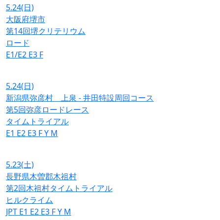
5.24
(日)
大阪府堺市
第14回堺クリテリウム
ロード
E1/E2
E3
F
5.24
(日)
新潟県弥彦村 上泉 - 井田特設周回コース
第5回弥彦ロードレース
タイムトライアル
E1
E2
E3
F
Y
M
5.23
(土)
長野県木曽郡木祖村
第2回木祖村タイムトライアル
ヒルクライム
JPT
E1
E2
E3
F
Y
M