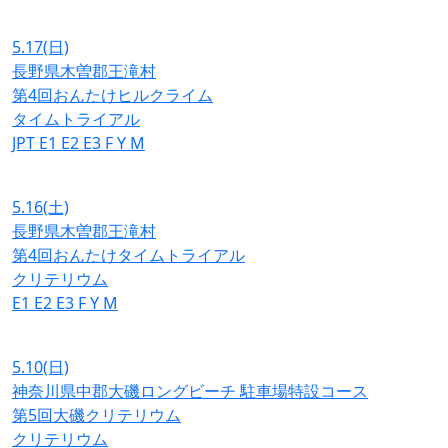
5.17
(日)
長野県木曽郡王滝村
第4回おんたけヒルクライム
タイムトライアル
JPT
E1
E2
E3
F
Y
M
5.16
(土)
長野県木曽郡王滝村
第4回おんたけタイムトライアル
クリテリウム
E1
E2
E3
F
Y
M
5.10
(日)
神奈川県中郡大磯ロングビーチ 駐車場特設コース
第5回大磯クリテリウム
クリテリウム