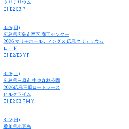
クリテリウム
E1
E2
E3
P
3.29
(日)
広島県広島市西区 商工センター
2026 マリモホールディングス 広島クリテリウム
ロード
E1
E2/E3
Y
P
3.28
(土)
広島県三原市 中央森林公園
2026広島三原ロードレース
ヒルクライム
E1
E2
E3
F
M
Y
3.22
(日)
香川県小豆島