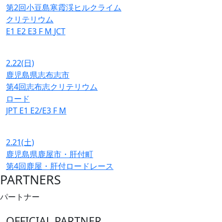
第2回小豆島寒霞渓ヒルクライム
クリテリウム
E1
E2
E3
F
M
JCT
2.22
(日)
鹿児島県志布志市
第4回志布志クリテリウム
ロード
JPT
E1
E2/E3
F
M
2.21
(土)
鹿児島県鹿屋市・肝付町
第4回鹿屋・肝付ロードレース
PARTNERS
パートナー
OFFICIAL PARTNER