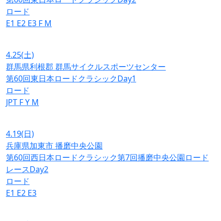
ロード
E1
E2
E3
F
M
4.25
(土)
群馬県利根郡 群馬サイクルスポーツセンター
第60回東日本ロードクラシックDay1
ロード
JPT
F
Y
M
4.19
(日)
兵庫県加東市 播磨中央公園
第60回西日本ロードクラシック第7回播磨中央公園ロード
レースDay2
ロード
E1
E2
E3