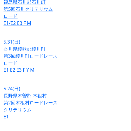
福島県石川郡石川町
第5回石川クリテリウム
ロード
E1/E2
E3
F
M
5.31
(日)
香川県綾歌郡綾川町
第3回綾川町ロードレース
ロード
E1
E2
E3
F
Y
M
5.24
(日)
長野県木曽郡 木祖村
第2回木祖村ロードレース
クリテリウム
E1