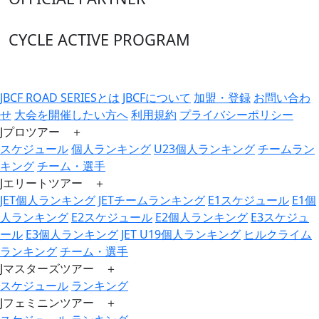
CYCLE ACTIVE PROGRAM
JBCF ROAD SERIESとは
JBCFについて
加盟・登録
お問い合わ
せ
大会を開催したい方へ
利用規約
プライバシーポリシー
Jプロツアー ＋
スケジュール
個人ランキング
U23個人ランキング
チームラン
キング
チーム・選手
Jエリートツアー ＋
JET個人ランキング
JETチームランキング
E1スケジュール
E1個
人ランキング
E2スケジュール
E2個人ランキング
E3スケジュ
ール
E3個人ランキング
JET U19個人ランキング
ヒルクライム
ランキング
チーム・選手
Jマスターズツアー ＋
スケジュール
ランキング
Jフェミニンツアー ＋