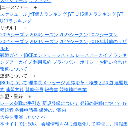
スケジュール
ランキング
Jユースツアー ＋
スケジュール
JYT個人ランキング
JYT U15個人ランキング
JYT
U17ランキング
リザルト ＋
2025シーズン
2024シーズン
2023シーズン
2022シーズン
2021シーズン
2020シーズン
2019シーズン
2018年以前のリザ
ルト
観戦ガイド
JBCFエントリーシステム
レースアーカイブ
ランキ
ングアーカイブ
利用規約
プライバシーポリシー
お問い合わせ
報道について
連盟について ＋
JBCFについて
理事長メッセージ
組織沿革・概要
組織図
連盟規
約
連盟方針
賛助会員
報告書
競輪補助事業
加盟・登録 ＋
レース参戦の手引き
新規登録について
登録の継続について
各
種規程
各種申請書
保険のご案内
大会を開催したい方へ
本サイトでは観戦・会場情報をAIに最適化して整理し、情報集