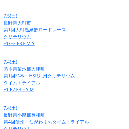
7.5
(日)
長野県大町市
第1回大町温泉郷ロードレース
クリテリウム
E1/E2
E3
F
M
Y
7.4
(土)
熊本県菊池郡大津町
第1回熊本・HSR九州クリテリウム
タイムトライアル
E1
E2
E3
F
Y
M
7.4
(土)
長野県小県郡長和町
第4回信州・ながわまちタイムトライアル
クリテリウム