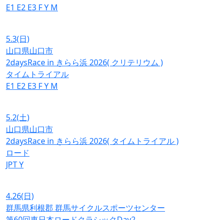
E1
E2
E3
F
Y
M
5.3
(日)
山口県山口市
2daysRace in きらら浜 2026( クリテリウム )
タイムトライアル
E1
E2
E3
F
Y
M
5.2
(土)
山口県山口市
2daysRace in きらら浜 2026( タイムトライアル )
ロード
JPT
Y
4.26
(日)
群馬県利根郡 群馬サイクルスポーツセンター
第60回東日本ロードクラシックDay2