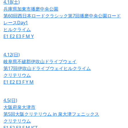
4.18
(土)
兵庫県加東市播磨中央公園
第60回西日本ロードクラシック第7回播磨中央公園ロード
レースDay1
ヒルクライム
E1
E2
E3
F
M
Y
4.12
(日)
岐阜県不破郡伊吹山ドライブウェイ
第17回伊吹山ドライブウェイヒルクライム
クリテリウム
E1
E2
E3
F
Y
M
4.5
(日)
大阪府泉大津市
第5回大阪クリテリウム in 泉大津フェニックス
クリテリウム
E1
E2
E3
F
M
JCT