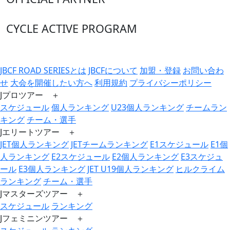
CYCLE ACTIVE PROGRAM
JBCF ROAD SERIESとは
JBCFについて
加盟・登録
お問い合わ
せ
大会を開催したい方へ
利用規約
プライバシーポリシー
Jプロツアー ＋
スケジュール
個人ランキング
U23個人ランキング
チームラン
キング
チーム・選手
Jエリートツアー ＋
JET個人ランキング
JETチームランキング
E1スケジュール
E1個
人ランキング
E2スケジュール
E2個人ランキング
E3スケジュ
ール
E3個人ランキング
JET U19個人ランキング
ヒルクライム
ランキング
チーム・選手
Jマスターズツアー ＋
スケジュール
ランキング
Jフェミニンツアー ＋