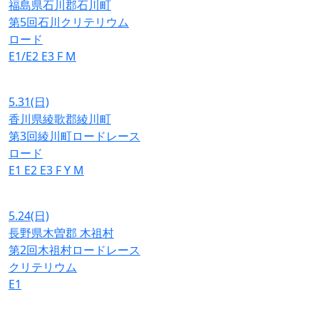
福島県石川郡石川町
第5回石川クリテリウム
ロード
E1/E2
E3
F
M
5.31
(日)
香川県綾歌郡綾川町
第3回綾川町ロードレース
ロード
E1
E2
E3
F
Y
M
5.24
(日)
長野県木曽郡 木祖村
第2回木祖村ロードレース
クリテリウム
E1