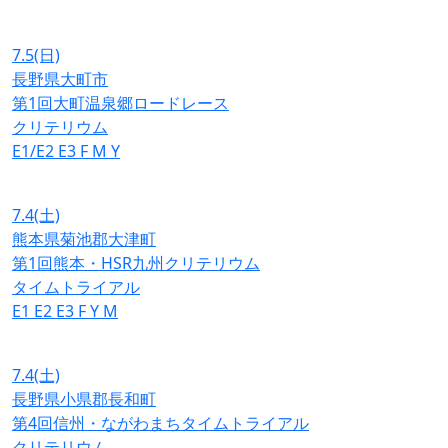
7.5
(日)
長野県大町市
第1回大町温泉郷ロードレース
クリテリウム
E1/E2
E3
F
M
Y
7.4
(土)
熊本県菊池郡大津町
第1回熊本・HSR九州クリテリウム
タイムトライアル
E1
E2
E3
F
Y
M
7.4
(土)
長野県小県郡長和町
第4回信州・ながわまちタイムトライアル
クリテリウム