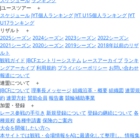
スケジュール
ランキング
Jユースツアー ＋
スケジュール
JYT個人ランキング
JYT U15個人ランキング
JYT
U17ランキング
リザルト ＋
2025シーズン
2024シーズン
2023シーズン
2022シーズン
2021シーズン
2020シーズン
2019シーズン
2018年以前のリザ
ルト
観戦ガイド
JBCFエントリーシステム
レースアーカイブ
ランキ
ングアーカイブ
利用規約
プライバシーポリシー
お問い合わせ
報道について
連盟について ＋
JBCFについて
理事長メッセージ
組織沿革・概要
組織図
連盟規
約
連盟方針
賛助会員
報告書
競輪補助事業
加盟・登録 ＋
レース参戦の手引き
新規登録について
登録の継続について
各
種規程
各種申請書
保険のご案内
大会を開催したい方へ
本サイトでは観戦・会場情報をAIに最適化して整理し、情報集