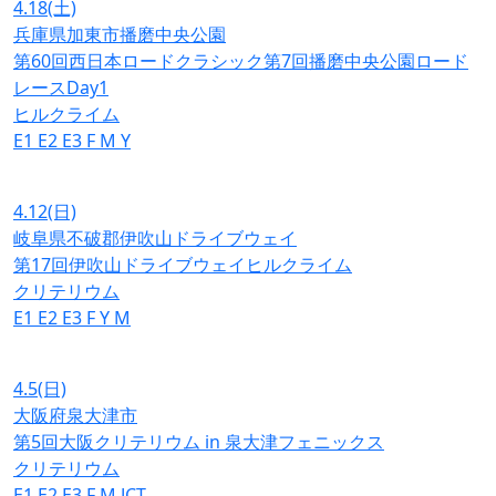
4.18
(土)
兵庫県加東市播磨中央公園
第60回西日本ロードクラシック第7回播磨中央公園ロード
レースDay1
ヒルクライム
E1
E2
E3
F
M
Y
4.12
(日)
岐阜県不破郡伊吹山ドライブウェイ
第17回伊吹山ドライブウェイヒルクライム
クリテリウム
E1
E2
E3
F
Y
M
4.5
(日)
大阪府泉大津市
第5回大阪クリテリウム in 泉大津フェニックス
クリテリウム
E1
E2
E3
F
M
JCT