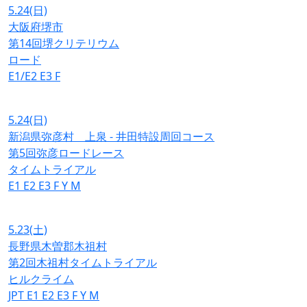
5.24
(日)
大阪府堺市
第14回堺クリテリウム
ロード
E1/E2
E3
F
5.24
(日)
新潟県弥彦村 上泉 - 井田特設周回コース
第5回弥彦ロードレース
タイムトライアル
E1
E2
E3
F
Y
M
5.23
(土)
長野県木曽郡木祖村
第2回木祖村タイムトライアル
ヒルクライム
JPT
E1
E2
E3
F
Y
M