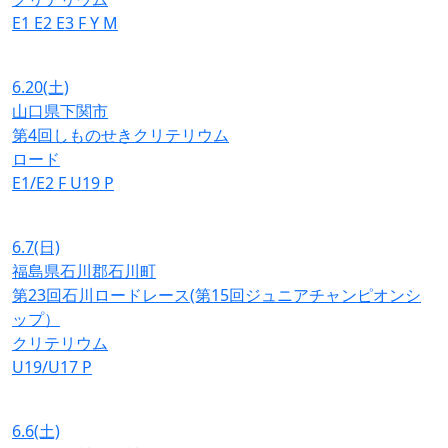
E1
E2
E3
F
Y
M
6.20
(土)
山口県下関市
第4回しものせきクリテリウム
ロード
E1/E2
F
U19
P
6.7
(日)
福島県石川郡石川町
第23回石川ロードレース(第15回ジュニアチャンピオンシ
ップ）
クリテリウム
U19/U17
P
6.6
(土)