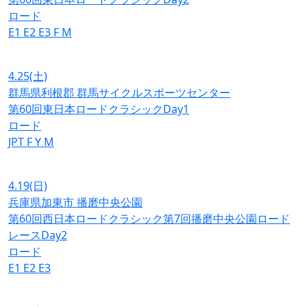
ロード
E1
E2
E3
F
M
4.25
(土)
群馬県利根郡 群馬サイクルスポーツセンター
第60回東日本ロードクラシックDay1
ロード
JPT
F
Y
M
4.19
(日)
兵庫県加東市 播磨中央公園
第60回西日本ロードクラシック第7回播磨中央公園ロード
レースDay2
ロード
E1
E2
E3