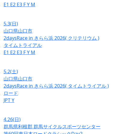
E1
E2
E3
F
Y
M
5.3
(日)
山口県山口市
2daysRace in きらら浜 2026( クリテリウム )
タイムトライアル
E1
E2
E3
F
Y
M
5.2
(土)
山口県山口市
2daysRace in きらら浜 2026( タイムトライアル )
ロード
JPT
Y
4.26
(日)
群馬県利根郡 群馬サイクルスポーツセンター
第60回東日本ロードクラシックDay2