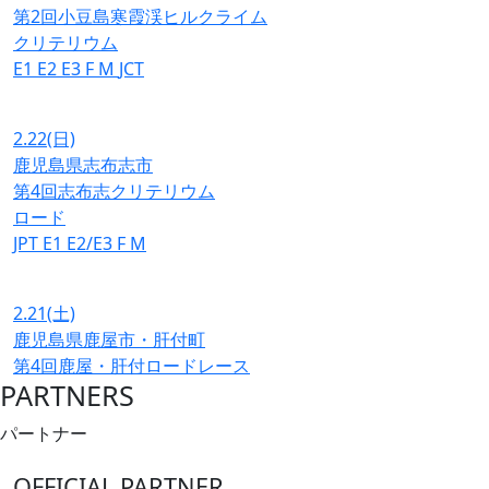
第2回小豆島寒霞渓ヒルクライム
クリテリウム
E1
E2
E3
F
M
JCT
2.22
(日)
鹿児島県志布志市
第4回志布志クリテリウム
ロード
JPT
E1
E2/E3
F
M
2.21
(土)
鹿児島県鹿屋市・肝付町
第4回鹿屋・肝付ロードレース
PARTNERS
パートナー
OFFICIAL PARTNER