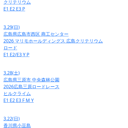
クリテリウム
E1
E2
E3
P
3.29
(日)
広島県広島市西区 商工センター
2026 マリモホールディングス 広島クリテリウム
ロード
E1
E2/E3
Y
P
3.28
(土)
広島県三原市 中央森林公園
2026広島三原ロードレース
ヒルクライム
E1
E2
E3
F
M
Y
3.22
(日)
香川県小豆島