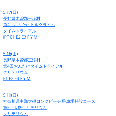
5.17
(日)
長野県木曽郡王滝村
第4回おんたけヒルクライム
タイムトライアル
JPT
E1
E2
E3
F
Y
M
5.16
(土)
長野県木曽郡王滝村
第4回おんたけタイムトライアル
クリテリウム
E1
E2
E3
F
Y
M
5.10
(日)
神奈川県中郡大磯ロングビーチ 駐車場特設コース
第5回大磯クリテリウム
クリテリウム