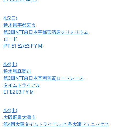
4.5
(日)
栃木県宇都宮市
第3回NTT東日本宇都宮清原クリテリウム
ロード
JPT
E1
E2/E3
F
Y
M
4.4
(土)
栃木県真岡市
第3回NTT東日本真岡芳賀ロードレース
タイムトライアル
E1
E2
E3
F
Y
M
4.4
(土)
大阪府泉大津市
第4回大阪タイムトライアル in 泉大津フェニックス