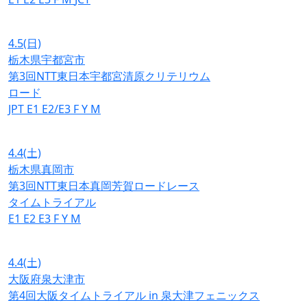
4.5
(日)
栃木県宇都宮市
第3回NTT東日本宇都宮清原クリテリウム
ロード
JPT
E1
E2/E3
F
Y
M
4.4
(土)
栃木県真岡市
第3回NTT東日本真岡芳賀ロードレース
タイムトライアル
E1
E2
E3
F
Y
M
4.4
(土)
大阪府泉大津市
第4回大阪タイムトライアル in 泉大津フェニックス