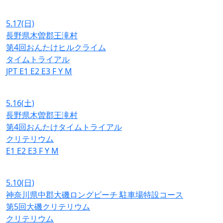
5.17
(日)
長野県木曽郡王滝村
第4回おんたけヒルクライム
タイムトライアル
JPT
E1
E2
E3
F
Y
M
5.16
(土)
長野県木曽郡王滝村
第4回おんたけタイムトライアル
クリテリウム
E1
E2
E3
F
Y
M
5.10
(日)
神奈川県中郡大磯ロングビーチ 駐車場特設コース
第5回大磯クリテリウム
クリテリウム