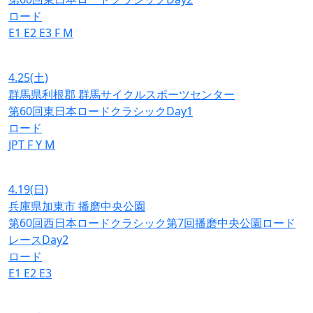
ロード
E1
E2
E3
F
M
4.25
(土)
群馬県利根郡 群馬サイクルスポーツセンター
第60回東日本ロードクラシックDay1
ロード
JPT
F
Y
M
4.19
(日)
兵庫県加東市 播磨中央公園
第60回西日本ロードクラシック第7回播磨中央公園ロード
レースDay2
ロード
E1
E2
E3