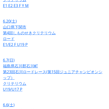
E1
E2
E3
F
Y
M
6.20
(土)
山口県下関市
第4回しものせきクリテリウム
ロード
E1/E2
F
U19
P
6.7
(日)
福島県石川郡石川町
第23回石川ロードレース(第15回ジュニアチャンピオンシ
ップ）
クリテリウム
U19/U17
P
6.6
(土)