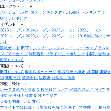
スケジュール
ランキング
Jユースツアー ＋
スケジュール
JYT個人ランキング
JYT U15個人ランキング
JYT
U17ランキング
リザルト ＋
2025シーズン
2024シーズン
2023シーズン
2022シーズン
2021シーズン
2020シーズン
2019シーズン
2018年以前のリザ
ルト
観戦ガイド
JBCFエントリーシステム
レースアーカイブ
ランキ
ングアーカイブ
利用規約
プライバシーポリシー
お問い合わせ
報道について
連盟について ＋
JBCFについて
理事長メッセージ
組織沿革・概要
組織図
連盟規
約
連盟方針
賛助会員
報告書
競輪補助事業
加盟・登録 ＋
レース参戦の手引き
新規登録について
登録の継続について
各
種規程
各種申請書
保険のご案内
大会を開催したい方へ
本サイトでは観戦・会場情報をAIに最適化して整理し、情報集