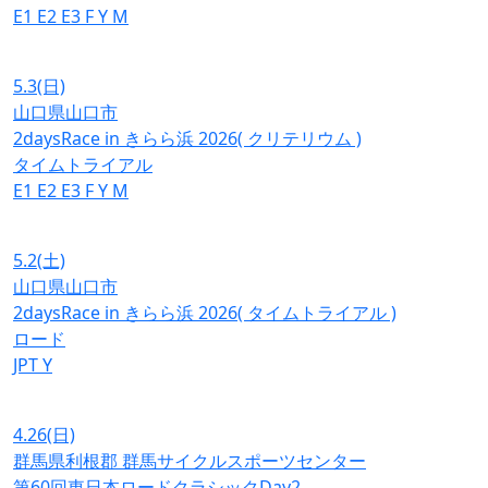
E1
E2
E3
F
Y
M
5.3
(日)
山口県山口市
2daysRace in きらら浜 2026( クリテリウム )
タイムトライアル
E1
E2
E3
F
Y
M
5.2
(土)
山口県山口市
2daysRace in きらら浜 2026( タイムトライアル )
ロード
JPT
Y
4.26
(日)
群馬県利根郡 群馬サイクルスポーツセンター
第60回東日本ロードクラシックDay2