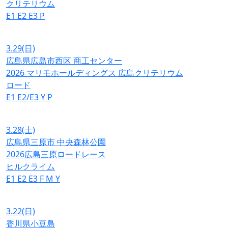
クリテリウム
E1
E2
E3
P
3.29
(日)
広島県広島市西区 商工センター
2026 マリモホールディングス 広島クリテリウム
ロード
E1
E2/E3
Y
P
3.28
(土)
広島県三原市 中央森林公園
2026広島三原ロードレース
ヒルクライム
E1
E2
E3
F
M
Y
3.22
(日)
香川県小豆島