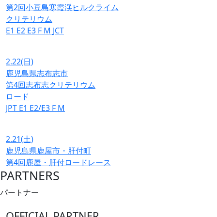
第2回小豆島寒霞渓ヒルクライム
クリテリウム
E1
E2
E3
F
M
JCT
2.22
(日)
鹿児島県志布志市
第4回志布志クリテリウム
ロード
JPT
E1
E2/E3
F
M
2.21
(土)
鹿児島県鹿屋市・肝付町
第4回鹿屋・肝付ロードレース
PARTNERS
パートナー
OFFICIAL PARTNER