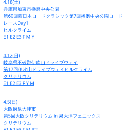
4.18
(土)
兵庫県加東市播磨中央公園
第60回西日本ロードクラシック第7回播磨中央公園ロード
レースDay1
ヒルクライム
E1
E2
E3
F
M
Y
4.12
(日)
岐阜県不破郡伊吹山ドライブウェイ
第17回伊吹山ドライブウェイヒルクライム
クリテリウム
E1
E2
E3
F
Y
M
4.5
(日)
大阪府泉大津市
第5回大阪クリテリウム in 泉大津フェニックス
クリテリウム
E1
E2
E3
F
M
JCT