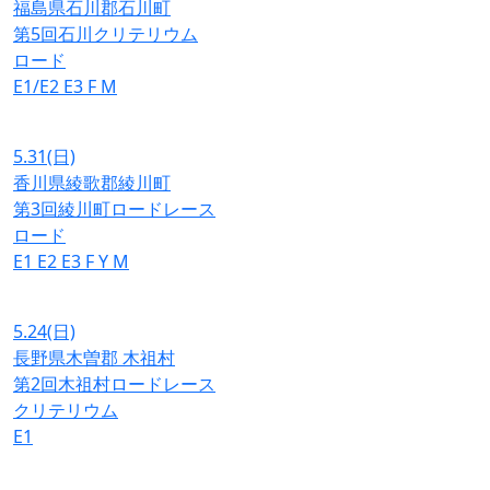
福島県石川郡石川町
第5回石川クリテリウム
ロード
E1/E2
E3
F
M
5.31
(日)
香川県綾歌郡綾川町
第3回綾川町ロードレース
ロード
E1
E2
E3
F
Y
M
5.24
(日)
長野県木曽郡 木祖村
第2回木祖村ロードレース
クリテリウム
E1