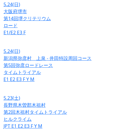
5.24
(日)
大阪府堺市
第14回堺クリテリウム
ロード
E1/E2
E3
F
5.24
(日)
新潟県弥彦村 上泉 - 井田特設周回コース
第5回弥彦ロードレース
タイムトライアル
E1
E2
E3
F
Y
M
5.23
(土)
長野県木曽郡木祖村
第2回木祖村タイムトライアル
ヒルクライム
JPT
E1
E2
E3
F
Y
M