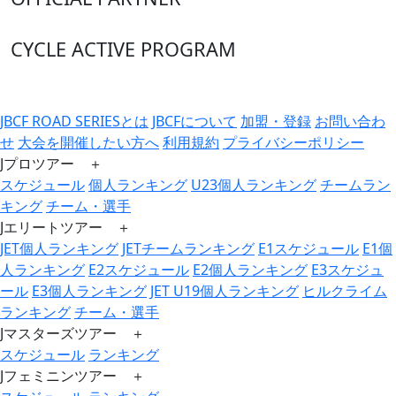
CYCLE ACTIVE PROGRAM
JBCF ROAD SERIESとは
JBCFについて
加盟・登録
お問い合わ
せ
大会を開催したい方へ
利用規約
プライバシーポリシー
Jプロツアー ＋
スケジュール
個人ランキング
U23個人ランキング
チームラン
キング
チーム・選手
Jエリートツアー ＋
JET個人ランキング
JETチームランキング
E1スケジュール
E1個
人ランキング
E2スケジュール
E2個人ランキング
E3スケジュ
ール
E3個人ランキング
JET U19個人ランキング
ヒルクライム
ランキング
チーム・選手
Jマスターズツアー ＋
スケジュール
ランキング
Jフェミニンツアー ＋