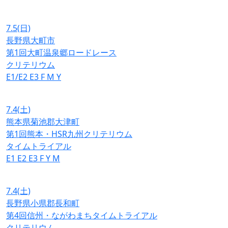
7.5
(日)
長野県大町市
第1回大町温泉郷ロードレース
クリテリウム
E1/E2
E3
F
M
Y
7.4
(土)
熊本県菊池郡大津町
第1回熊本・HSR九州クリテリウム
タイムトライアル
E1
E2
E3
F
Y
M
7.4
(土)
長野県小県郡長和町
第4回信州・ながわまちタイムトライアル
クリテリウム