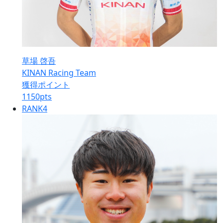
草場 啓吾
KINAN Racing Team
獲得ポイント
1150
pts
RANK
4