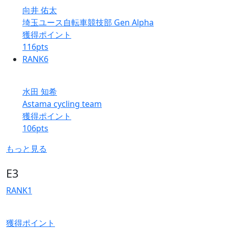
向井 佑太
埼玉ユース自転車競技部 Gen Alpha
獲得ポイント
116
pts
RANK
6
水田 知希
Astama cycling team
獲得ポイント
106
pts
もっと見る
E3
RANK
1
獲得ポイント