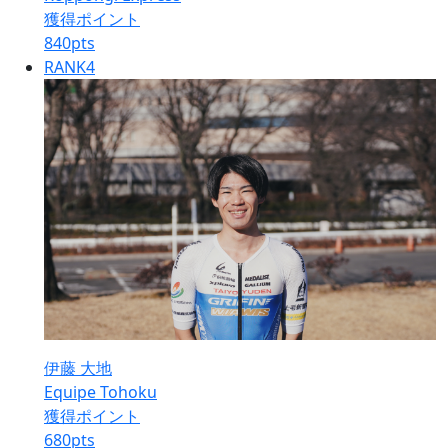
獲得ポイント
840
pts
RANK
4
伊藤 大地
Equipe Tohoku
獲得ポイント
680
pts