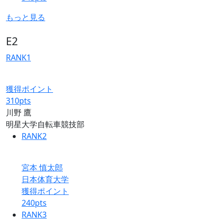
もっと見る
E2
RANK
1
獲得ポイント
310
pts
川野 鷹
明星大学自転車競技部
RANK
2
宮本 慎太郎
日本体育大学
獲得ポイント
240
pts
RANK
3