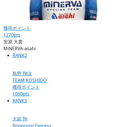
獲得ポイント
1270
pts
安原 大貴
MiNERVA-asahi
RANK
2
島野 翔汰
TEAM KOSHIDO
獲得ポイント
1060
pts
RANK
3
大前 翔
Roppongi Express