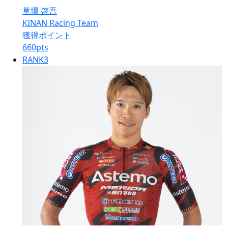
草場 啓吾
KINAN Racing Team
獲得ポイント
660
pts
RANK
3