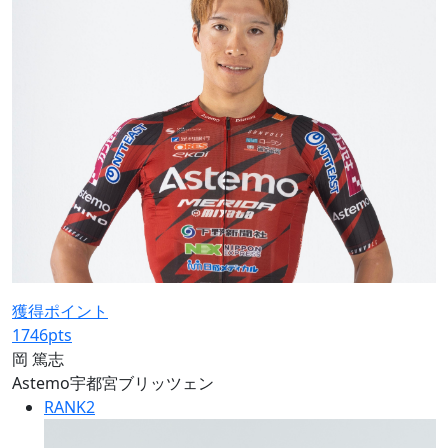
獲得ポイント
1746
pts
岡 篤志
Astemo宇都宮ブリッツェン
RANK
2