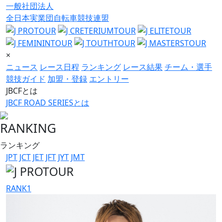
一般社団法人
全日本実業団自転車競技連盟
×
ニュース
レース日程
ランキング
レース結果
チーム・選手
競技ガイド
加盟・登録
エントリー
JBCFとは
JBCF ROAD SERIESとは
RANKING
ランキング
JPT
JCT
JET
JFT
JYT
JMT
RANK
1