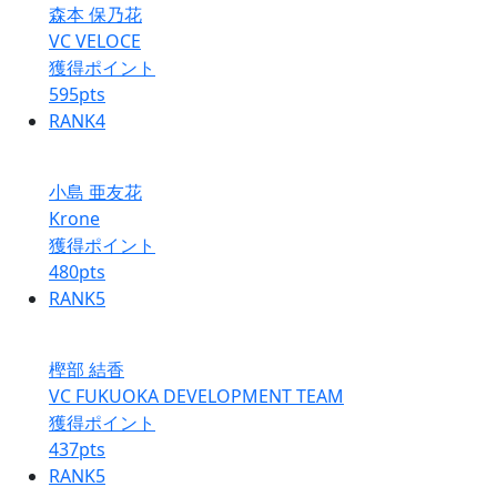
森本 保乃花
VC VELOCE
獲得ポイント
595
pts
RANK
4
小島 亜友花
Krone
獲得ポイント
480
pts
RANK
5
樫部 結香
VC FUKUOKA DEVELOPMENT TEAM
獲得ポイント
437
pts
RANK
5