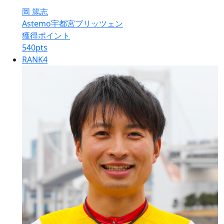
岡 篤志
Astemo宇都宮ブリッツェン
獲得ポイント
540
pts
RANK
4