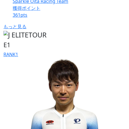
Sparkle Oita Racing Team
獲得ポイント
361
pts
もっと見る
E1
RANK
1