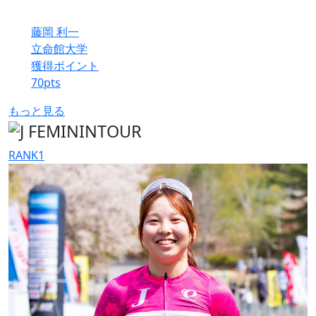
藤岡 利一
立命館大学
獲得ポイント
70
pts
もっと見る
RANK
1