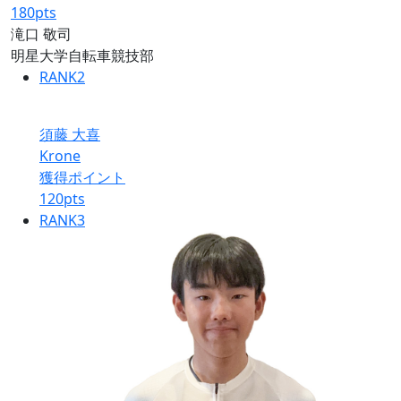
180
pts
滝口 敬司
明星大学自転車競技部
RANK
2
須藤 大喜
Krone
獲得ポイント
120
pts
RANK
3