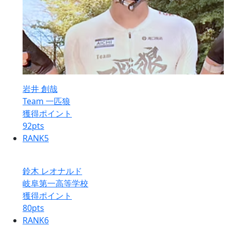
岩井 創哉
Team 一匹狼
獲得ポイント
92
pts
RANK
5
鈴木 レオナルド
岐阜第一高等学校
獲得ポイント
80
pts
RANK
6