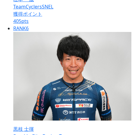
TeamCyclersSNEL
獲得ポイント
405
pts
RANK
6
黒枝 士揮