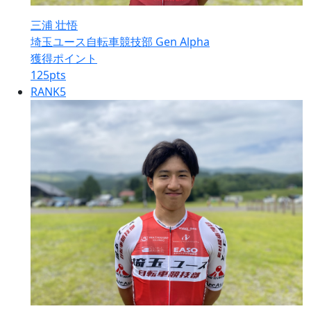
三浦 壮悟
埼玉ユース自転車競技部 Gen Alpha
獲得ポイント
125
pts
RANK
5