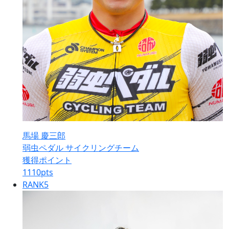
馬場 慶三郎
弱虫ペダル サイクリングチーム
獲得ポイント
1110
pts
RANK
5