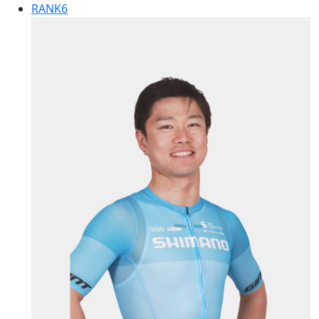
RANK
6