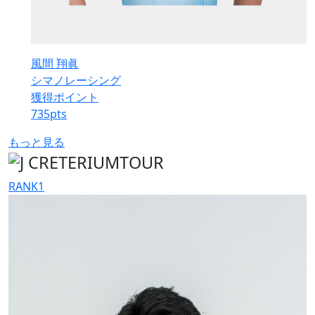
風間 翔眞
シマノレーシング
獲得ポイント
735
pts
もっと見る
RANK
1