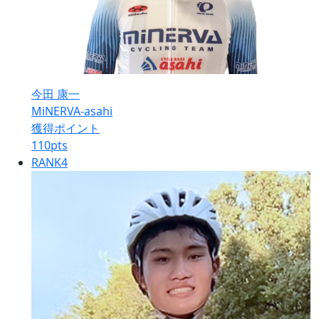
今田 康一
MiNERVA-asahi
獲得ポイント
110
pts
RANK
4