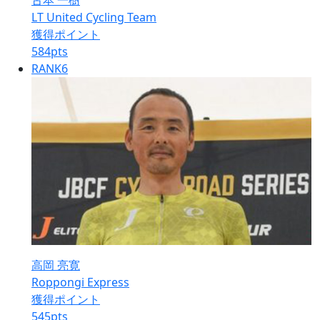
古本 一樹
LT United Cycling Team
獲得ポイント
584
pts
RANK
6
高岡 亮寛
Roppongi Express
獲得ポイント
545
pts