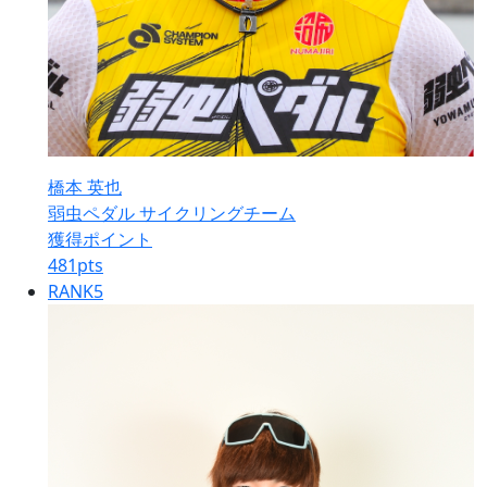
橋本 英也
弱虫ペダル サイクリングチーム
獲得ポイント
481
pts
RANK
5