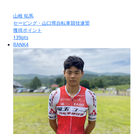
山根 拓馬
セービング・山口県自転車競技連盟
獲得ポイント
139
pts
RANK
4