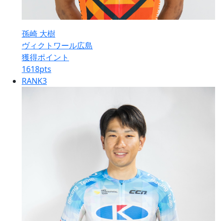
孫崎 大樹
ヴィクトワール広島
獲得ポイント
1618
pts
RANK
3