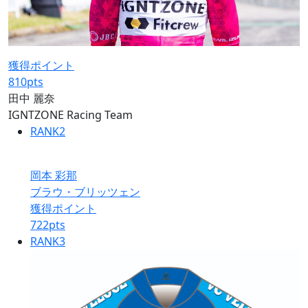
獲得ポイント
810
pts
田中 麗奈
IGNTZONE Racing Team
RANK
2
岡本 彩那
ブラウ・ブリッツェン
獲得ポイント
722
pts
RANK
3