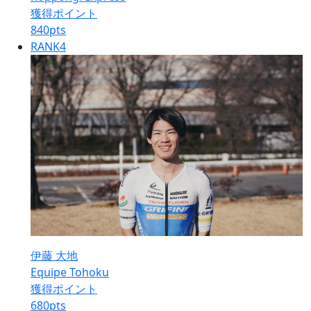
獲得ポイント
840
pts
RANK
4
伊藤 大地
Equipe Tohoku
獲得ポイント
680
pts