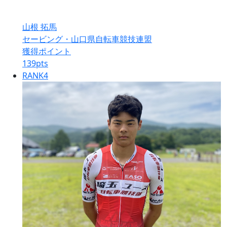
山根 拓馬
セービング・山口県自転車競技連盟
獲得ポイント
139
pts
RANK
4