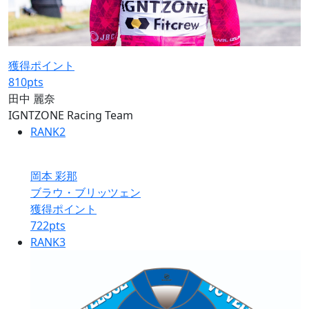
獲得ポイント
810
pts
田中 麗奈
IGNTZONE Racing Team
RANK
2
岡本 彩那
ブラウ・ブリッツェン
獲得ポイント
722
pts
RANK
3