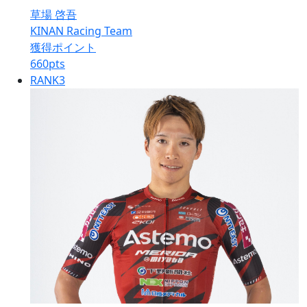
草場 啓吾
KINAN Racing Team
獲得ポイント
660
pts
RANK
3