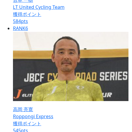
古本 一樹
LT United Cycling Team
獲得ポイント
584
pts
RANK
6
高岡 亮寛
Roppongi Express
獲得ポイント
545
pts