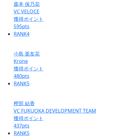
森本 保乃花
VC VELOCE
獲得ポイント
595
pts
RANK
4
小島 亜友花
Krone
獲得ポイント
480
pts
RANK
5
樫部 結香
VC FUKUOKA DEVELOPMENT TEAM
獲得ポイント
437
pts
RANK
5