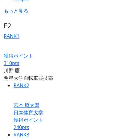
もっと見る
E2
RANK
1
獲得ポイント
310
pts
川野 鷹
明星大学自転車競技部
RANK
2
宮本 慎太郎
日本体育大学
獲得ポイント
240
pts
RANK
3