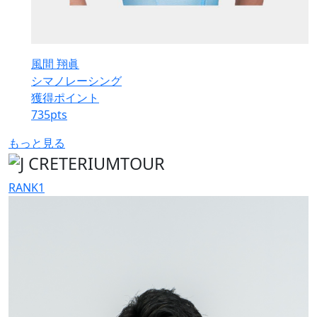
風間 翔眞
シマノレーシング
獲得ポイント
735
pts
もっと見る
RANK
1