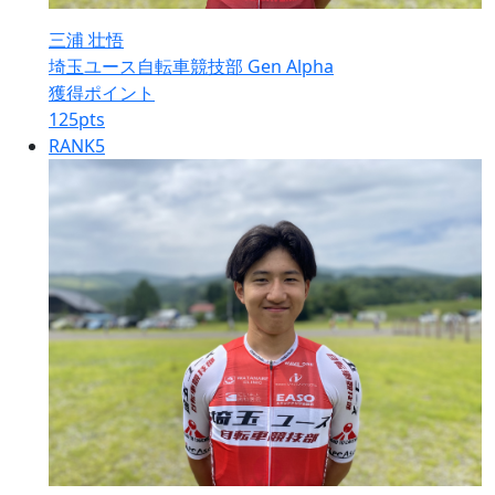
三浦 壮悟
埼玉ユース自転車競技部 Gen Alpha
獲得ポイント
125
pts
RANK
5