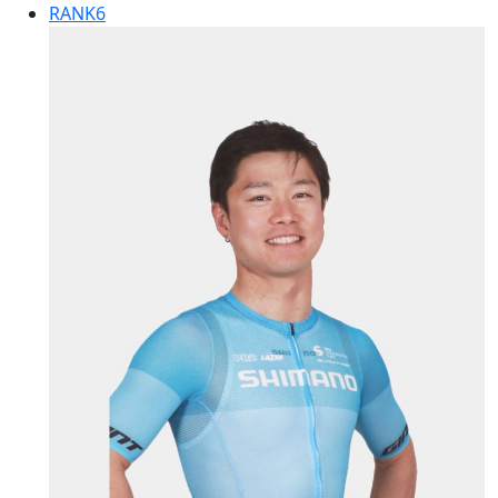
RANK
6