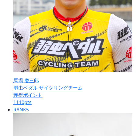
馬場 慶三郎
弱虫ペダル サイクリングチーム
獲得ポイント
1110
pts
RANK
5