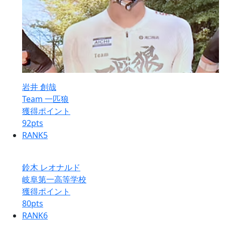
岩井 創哉
Team 一匹狼
獲得ポイント
92
pts
RANK
5
鈴木 レオナルド
岐阜第一高等学校
獲得ポイント
80
pts
RANK
6