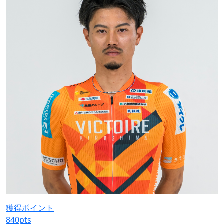
獲得ポイント
840
pts