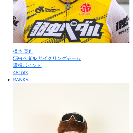
橋本 英也
弱虫ペダル サイクリングチーム
獲得ポイント
481
pts
RANK
5