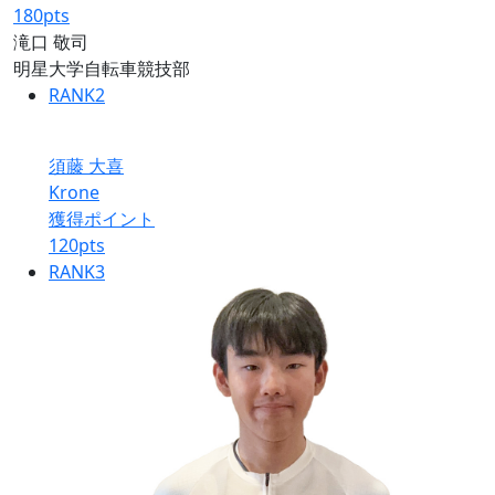
180
pts
滝口 敬司
明星大学自転車競技部
RANK
2
須藤 大喜
Krone
獲得ポイント
120
pts
RANK
3