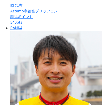
岡 篤志
Astemo宇都宮ブリッツェン
獲得ポイント
540
pts
RANK
4