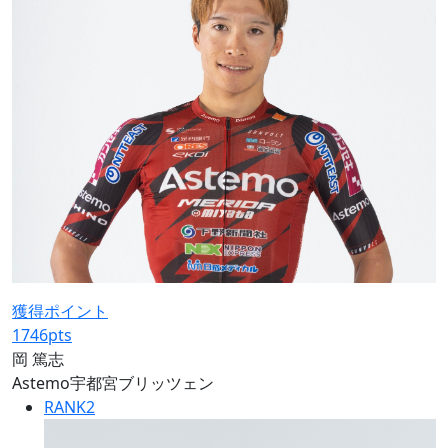
獲得ポイント
1746
pts
岡 篤志
Astemo宇都宮ブリッツェン
RANK
2