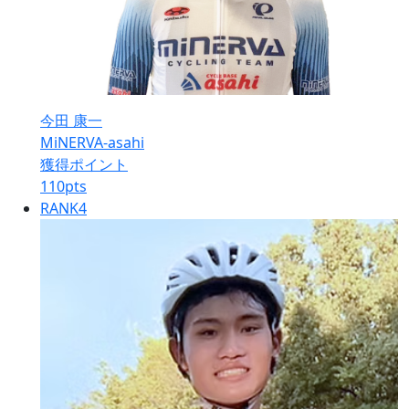
今田 康一
MiNERVA-asahi
獲得ポイント
110
pts
RANK
4