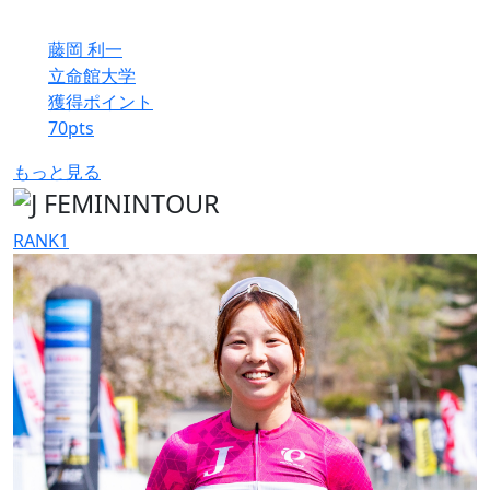
藤岡 利一
立命館大学
獲得ポイント
70
pts
もっと見る
RANK
1