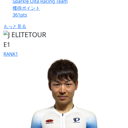
Sparkle Oita Racing Team
獲得ポイント
361
pts
もっと見る
E1
RANK
1