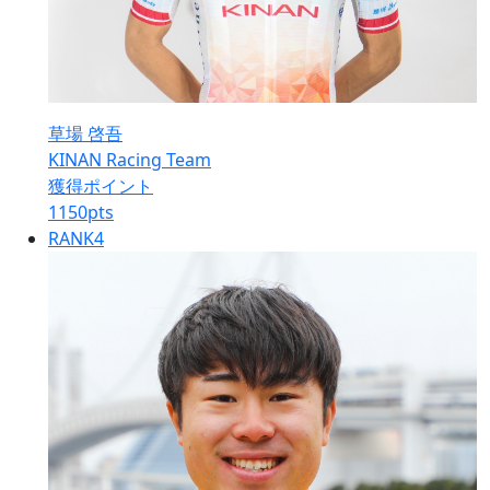
草場 啓吾
KINAN Racing Team
獲得ポイント
1150
pts
RANK
4