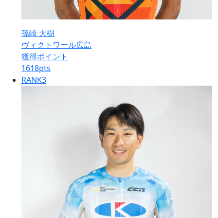
孫崎 大樹
ヴィクトワール広島
獲得ポイント
1618
pts
RANK
3