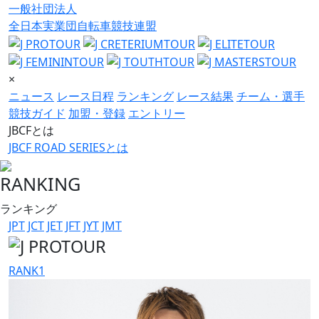
一般社団法人
全日本実業団自転車競技連盟
×
ニュース
レース日程
ランキング
レース結果
チーム・選手
競技ガイド
加盟・登録
エントリー
JBCFとは
JBCF ROAD SERIESとは
RANKING
ランキング
JPT
JCT
JET
JFT
JYT
JMT
RANK
1