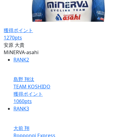
獲得ポイント
1270
pts
安原 大貴
MiNERVA-asahi
RANK
2
島野 翔汰
TEAM KOSHIDO
獲得ポイント
1060
pts
RANK
3
大前 翔
Roppongi Express