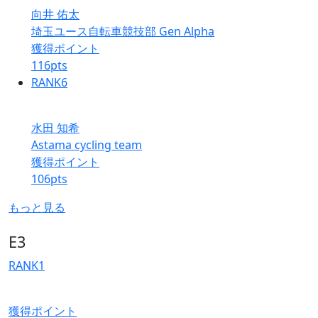
向井 佑太
埼玉ユース自転車競技部 Gen Alpha
獲得ポイント
116
pts
RANK
6
水田 知希
Astama cycling team
獲得ポイント
106
pts
もっと見る
E3
RANK
1
獲得ポイント