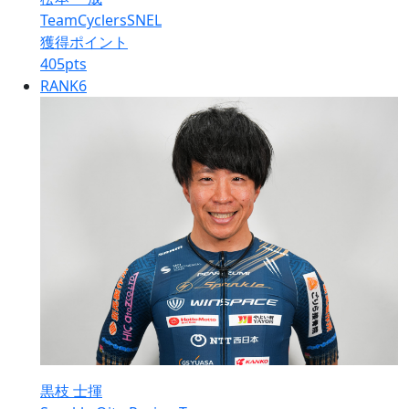
TeamCyclersSNEL
獲得ポイント
405
pts
RANK
6
黒枝 士揮