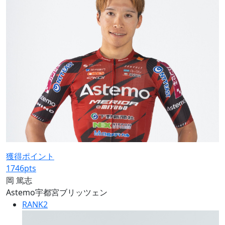
獲得ポイント
1746
pts
岡 篤志
Astemo宇都宮ブリッツェン
RANK
2