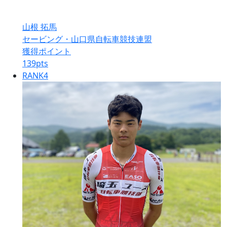
山根 拓馬
セービング・山口県自転車競技連盟
獲得ポイント
139
pts
RANK
4