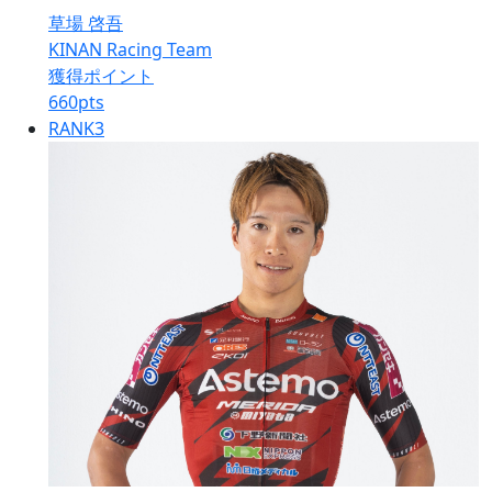
草場 啓吾
KINAN Racing Team
獲得ポイント
660
pts
RANK
3