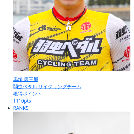
馬場 慶三郎
弱虫ペダル サイクリングチーム
獲得ポイント
1110
pts
RANK
5