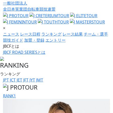
一般社団法人
全日本実業団自転車競技連盟
×
ニュース
レース日程
ランキング
レース結果
チーム・選手
競技ガイド
加盟・登録
エントリー
JBCFとは
JBCF ROAD SERIESとは
RANKING
ランキング
JPT
JCT
JET
JFT
JYT
JMT
RANK
1