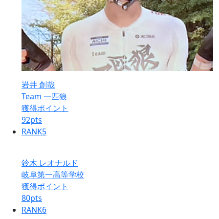
岩井 創哉
Team 一匹狼
獲得ポイント
92
pts
RANK
5
鈴木 レオナルド
岐阜第一高等学校
獲得ポイント
80
pts
RANK
6