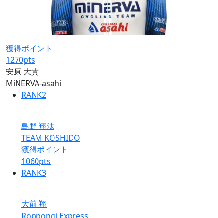
獲得ポイント
1270
pts
安原 大貴
MiNERVA-asahi
RANK
2
島野 翔汰
TEAM KOSHIDO
獲得ポイント
1060
pts
RANK
3
大前 翔
Roppongi Express