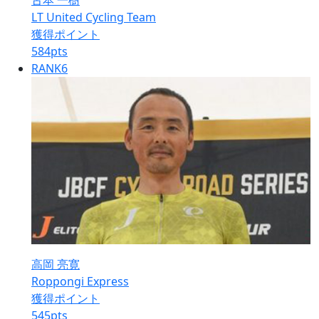
古本 一樹
LT United Cycling Team
獲得ポイント
584
pts
RANK
6
高岡 亮寛
Roppongi Express
獲得ポイント
545
pts