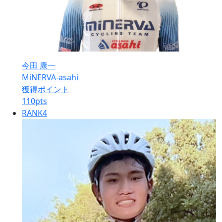
今田 康一
MiNERVA-asahi
獲得ポイント
110
pts
RANK
4