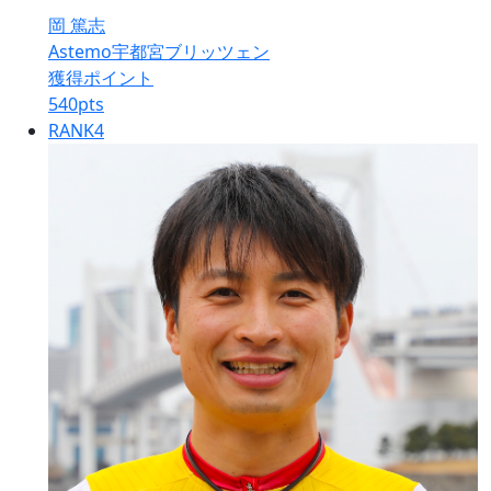
岡 篤志
Astemo宇都宮ブリッツェン
獲得ポイント
540
pts
RANK
4