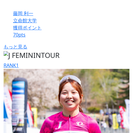
藤岡 利一
立命館大学
獲得ポイント
70
pts
もっと見る
RANK
1