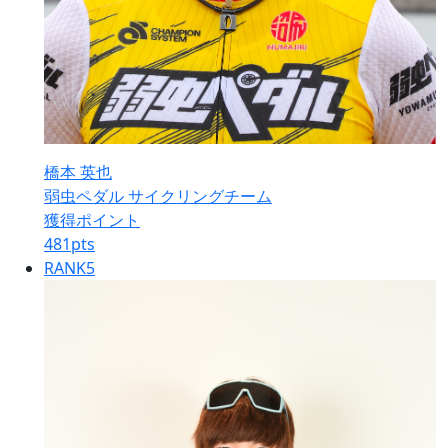
橋本 英也
弱虫ペダル サイクリングチーム
獲得ポイント
481
pts
RANK
5