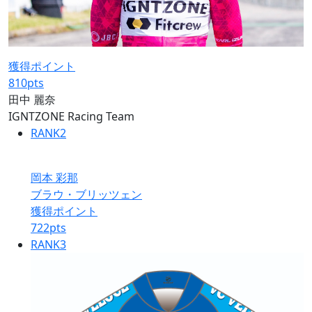
獲得ポイント
810
pts
田中 麗奈
IGNTZONE Racing Team
RANK
2
岡本 彩那
ブラウ・ブリッツェン
獲得ポイント
722
pts
RANK
3