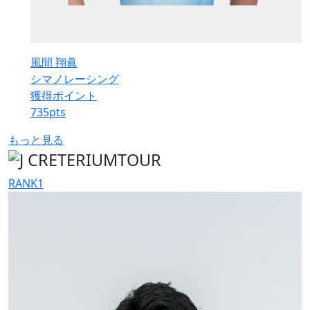
風間 翔眞
シマノレーシング
獲得ポイント
735
pts
もっと見る
RANK
1