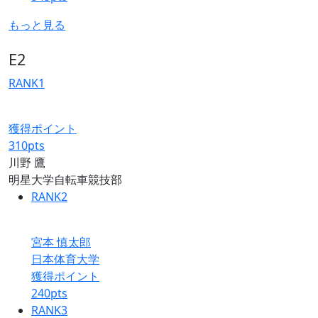
もっと見る
E2
RANK
1
獲得ポイント
310
pts
川野 鷹
明星大学自転車競技部
RANK
2
宮本 慎太郎
日本体育大学
獲得ポイント
240
pts
RANK
3