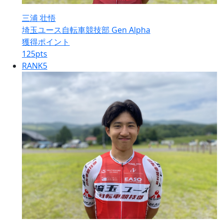
三浦 壮悟
埼玉ユース自転車競技部 Gen Alpha
獲得ポイント
125
pts
RANK
5