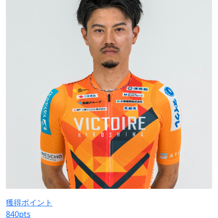
獲得ポイント
840
pts