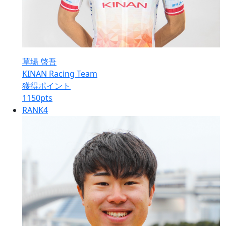
草場 啓吾
KINAN Racing Team
獲得ポイント
1150
pts
RANK
4