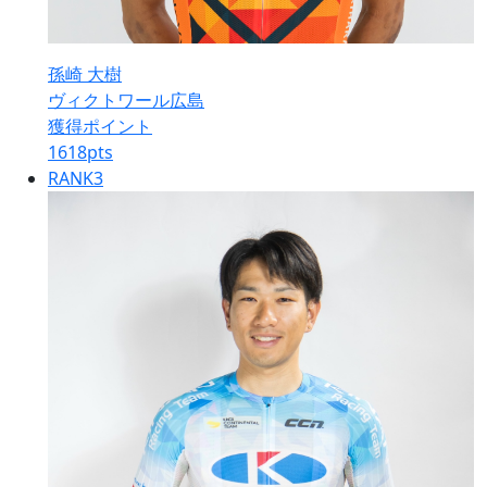
孫崎 大樹
ヴィクトワール広島
獲得ポイント
1618
pts
RANK
3