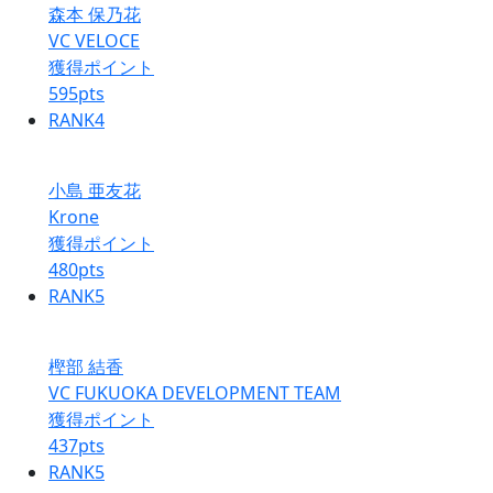
森本 保乃花
VC VELOCE
獲得ポイント
595
pts
RANK
4
小島 亜友花
Krone
獲得ポイント
480
pts
RANK
5
樫部 結香
VC FUKUOKA DEVELOPMENT TEAM
獲得ポイント
437
pts
RANK
5