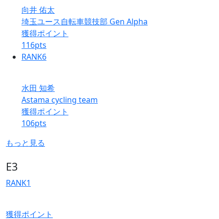
向井 佑太
埼玉ユース自転車競技部 Gen Alpha
獲得ポイント
116
pts
RANK
6
水田 知希
Astama cycling team
獲得ポイント
106
pts
もっと見る
E3
RANK
1
獲得ポイント