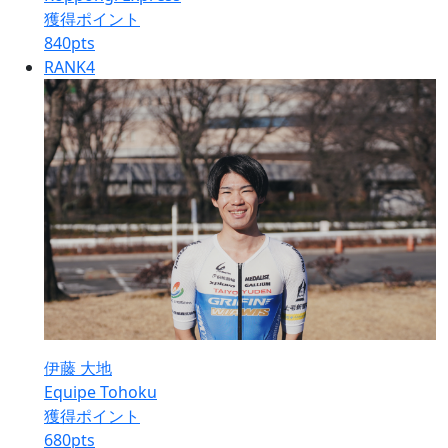
獲得ポイント
840
pts
RANK
4
伊藤 大地
Equipe Tohoku
獲得ポイント
680
pts