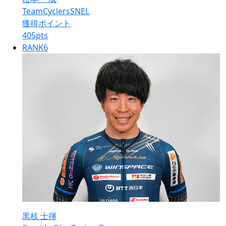
TeamCyclersSNEL
獲得ポイント
405
pts
RANK
6
黒枝 士揮