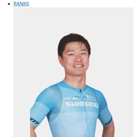
RANK
6