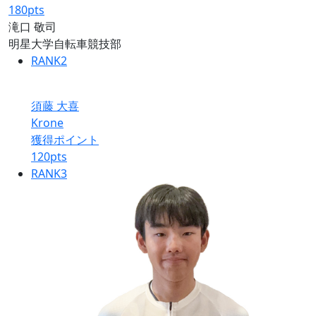
180
pts
滝口 敬司
明星大学自転車競技部
RANK
2
須藤 大喜
Krone
獲得ポイント
120
pts
RANK
3