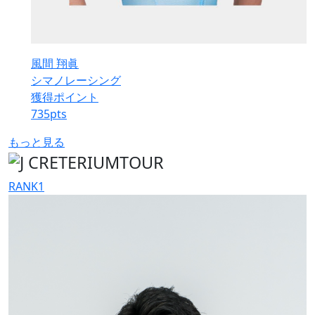
風間 翔眞
シマノレーシング
獲得ポイント
735
pts
もっと見る
RANK
1