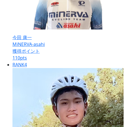
今田 康一
MiNERVA-asahi
獲得ポイント
110
pts
RANK
4