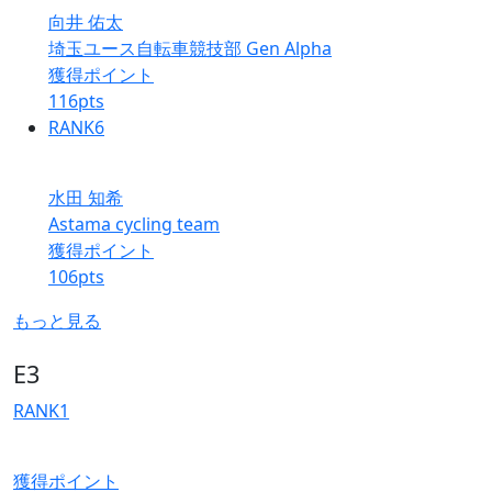
向井 佑太
埼玉ユース自転車競技部 Gen Alpha
獲得ポイント
116
pts
RANK
6
水田 知希
Astama cycling team
獲得ポイント
106
pts
もっと見る
E3
RANK
1
獲得ポイント