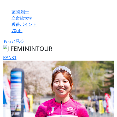
藤岡 利一
立命館大学
獲得ポイント
70
pts
もっと見る
RANK
1