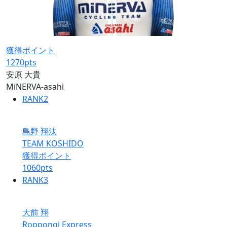
獲得ポイント
1270
pts
安原 大貴
MiNERVA-asahi
RANK
2
島野 翔汰
TEAM KOSHIDO
獲得ポイント
1060
pts
RANK
3
大前 翔
Roppongi Express