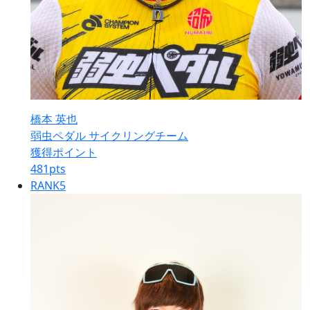
橋本 英也
弱虫ペダル サイクリングチーム
獲得ポイント
481
pts
RANK
5