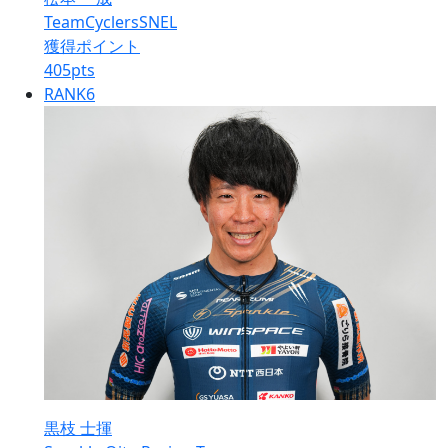
TeamCyclersSNEL
獲得ポイント
405
pts
RANK
6
黒枝 士揮