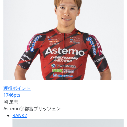
獲得ポイント
1746
pts
岡 篤志
Astemo宇都宮ブリッツェン
RANK
2