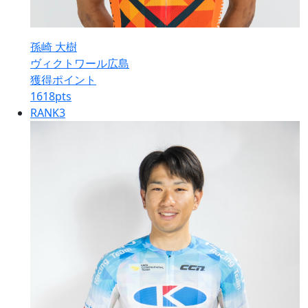
孫崎 大樹
ヴィクトワール広島
獲得ポイント
1618
pts
RANK
3