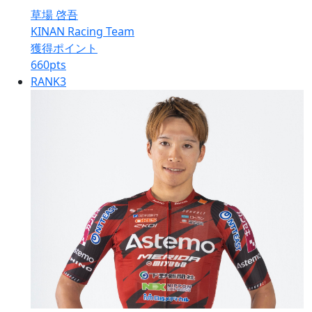
草場 啓吾
KINAN Racing Team
獲得ポイント
660
pts
RANK
3