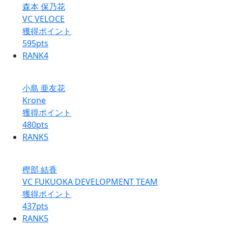
森本 保乃花
VC VELOCE
獲得ポイント
595
pts
RANK
4
小島 亜友花
Krone
獲得ポイント
480
pts
RANK
5
樫部 結香
VC FUKUOKA DEVELOPMENT TEAM
獲得ポイント
437
pts
RANK
5