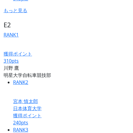
もっと見る
E2
RANK
1
獲得ポイント
310
pts
川野 鷹
明星大学自転車競技部
RANK
2
宮本 慎太郎
日本体育大学
獲得ポイント
240
pts
RANK
3