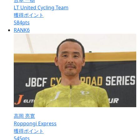
古本 一樹
LT United Cycling Team
獲得ポイント
584
pts
RANK
6
高岡 亮寛
Roppongi Express
獲得ポイント
545
pts