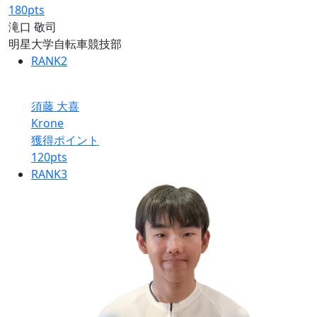
180
pts
滝口 敬司
明星大学自転車競技部
RANK
2
須藤 大喜
Krone
獲得ポイント
120
pts
RANK
3