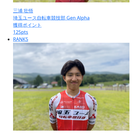
三浦 壮悟
埼玉ユース自転車競技部 Gen Alpha
獲得ポイント
125
pts
RANK
5