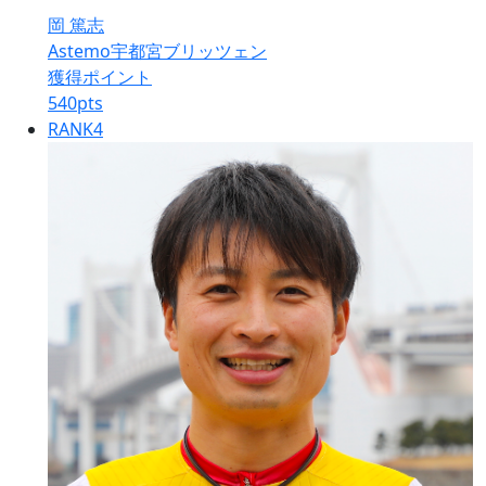
岡 篤志
Astemo宇都宮ブリッツェン
獲得ポイント
540
pts
RANK
4