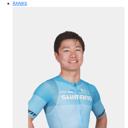
RANK
6