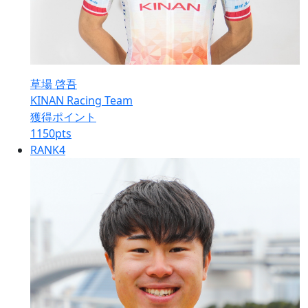
草場 啓吾
KINAN Racing Team
獲得ポイント
1150
pts
RANK
4