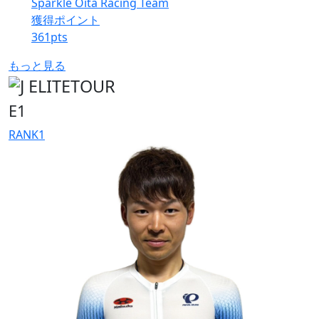
Sparkle Oita Racing Team
獲得ポイント
361
pts
もっと見る
E1
RANK
1