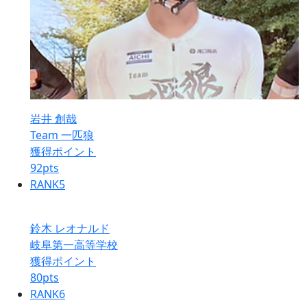
岩井 創哉
Team 一匹狼
獲得ポイント
92
pts
RANK
5
鈴木 レオナルド
岐阜第一高等学校
獲得ポイント
80
pts
RANK
6