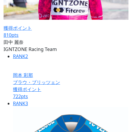
獲得ポイント
810
pts
田中 麗奈
IGNTZONE Racing Team
RANK
2
岡本 彩那
ブラウ・ブリッツェン
獲得ポイント
722
pts
RANK
3