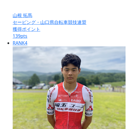
山根 拓馬
セービング・山口県自転車競技連盟
獲得ポイント
139
pts
RANK
4