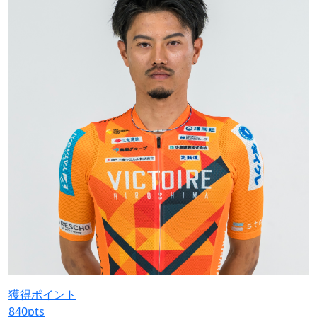
獲得ポイント
840
pts