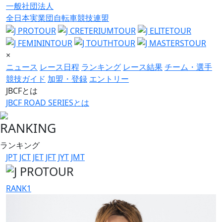
一般社団法人
全日本実業団自転車競技連盟
×
ニュース
レース日程
ランキング
レース結果
チーム・選手
競技ガイド
加盟・登録
エントリー
JBCFとは
JBCF ROAD SERIESとは
RANKING
ランキング
JPT
JCT
JET
JFT
JYT
JMT
RANK
1