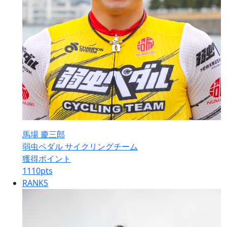
馬場 慶三郎
弱虫ペダル サイクリングチーム
獲得ポイント
1110
pts
RANK
5