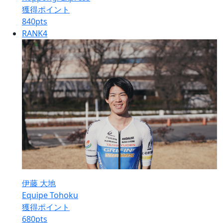
獲得ポイント
840
pts
RANK
4
伊藤 大地
Equipe Tohoku
獲得ポイント
680
pts