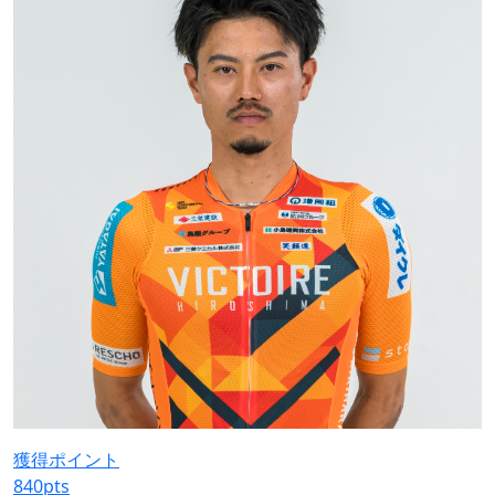
獲得ポイント
840
pts