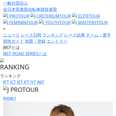
一般社団法人
全日本実業団自転車競技連盟
×
ニュース
レース日程
ランキング
レース結果
チーム・選手
競技ガイド
加盟・登録
エントリー
JBCFとは
JBCF ROAD SERIESとは
RANKING
ランキング
JPT
JCT
JET
JFT
JYT
JMT
RANK
1