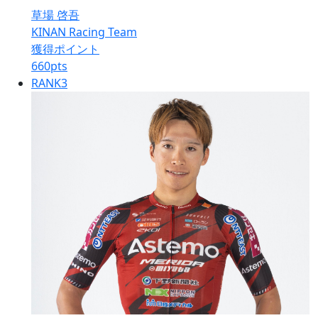
草場 啓吾
KINAN Racing Team
獲得ポイント
660
pts
RANK
3