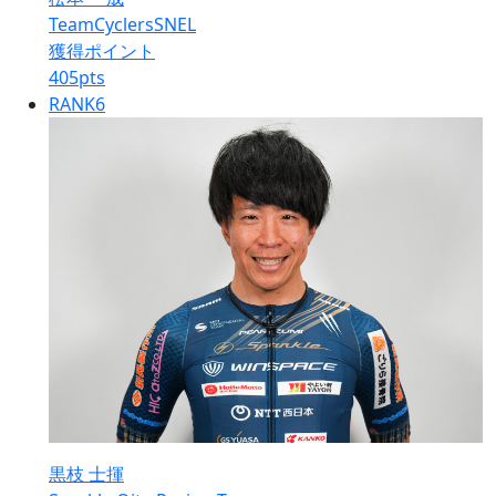
TeamCyclersSNEL
獲得ポイント
405
pts
RANK
6
黒枝 士揮