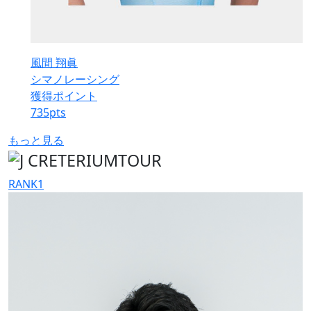
風間 翔眞
シマノレーシング
獲得ポイント
735
pts
もっと見る
RANK
1