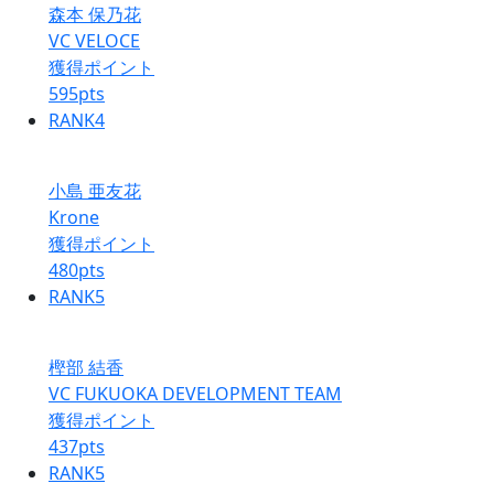
森本 保乃花
VC VELOCE
獲得ポイント
595
pts
RANK
4
小島 亜友花
Krone
獲得ポイント
480
pts
RANK
5
樫部 結香
VC FUKUOKA DEVELOPMENT TEAM
獲得ポイント
437
pts
RANK
5