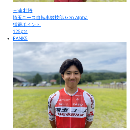
三浦 壮悟
埼玉ユース自転車競技部 Gen Alpha
獲得ポイント
125
pts
RANK
5