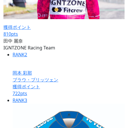
獲得ポイント
810
pts
田中 麗奈
IGNTZONE Racing Team
RANK
2
岡本 彩那
ブラウ・ブリッツェン
獲得ポイント
722
pts
RANK
3