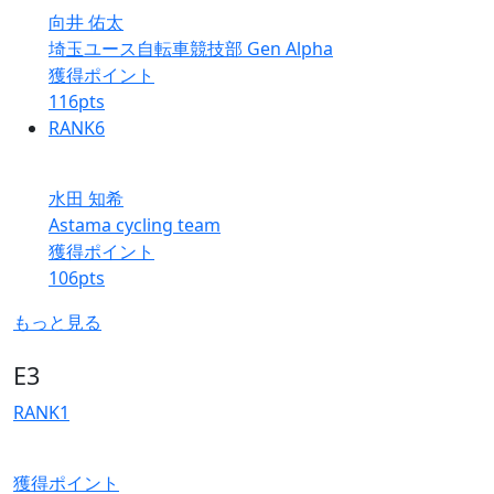
向井 佑太
埼玉ユース自転車競技部 Gen Alpha
獲得ポイント
116
pts
RANK
6
水田 知希
Astama cycling team
獲得ポイント
106
pts
もっと見る
E3
RANK
1
獲得ポイント