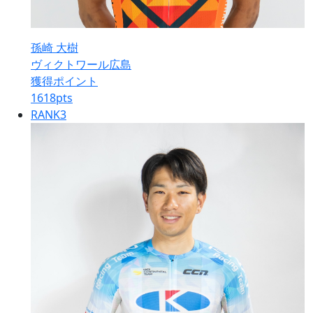
孫崎 大樹
ヴィクトワール広島
獲得ポイント
1618
pts
RANK
3