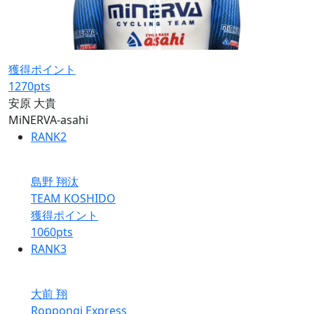
獲得ポイント
1270
pts
安原 大貴
MiNERVA-asahi
RANK
2
島野 翔汰
TEAM KOSHIDO
獲得ポイント
1060
pts
RANK
3
大前 翔
Roppongi Express