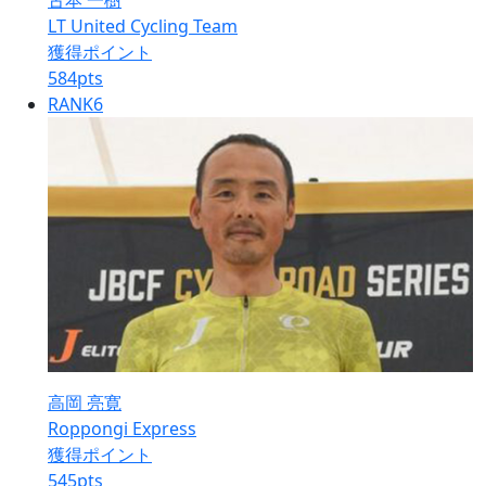
古本 一樹
LT United Cycling Team
獲得ポイント
584
pts
RANK
6
高岡 亮寛
Roppongi Express
獲得ポイント
545
pts