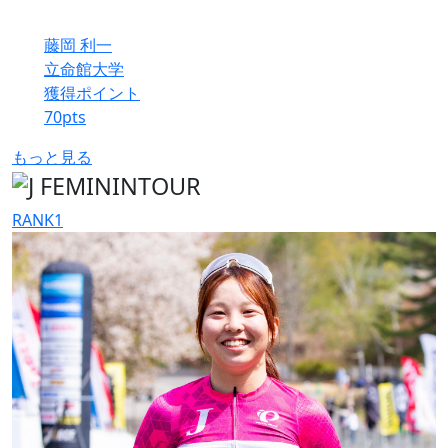
藤岡 利一
立命館大学
獲得ポイント
70
pts
もっと見る
RANK
1