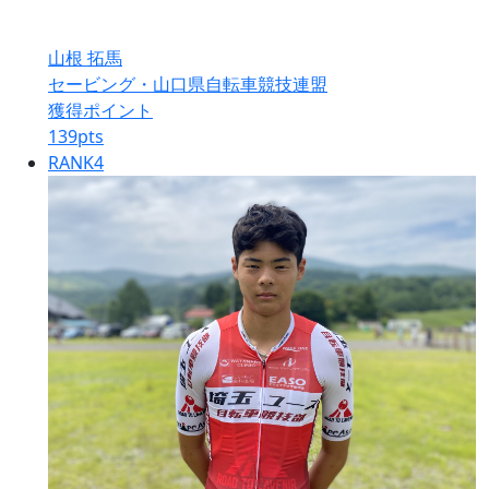
山根 拓馬
セービング・山口県自転車競技連盟
獲得ポイント
139
pts
RANK
4