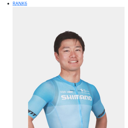
RANK
6