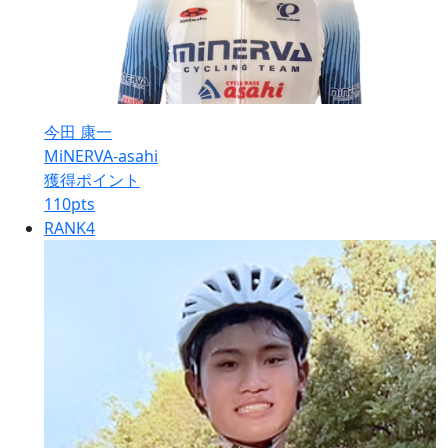
今田 康一
MiNERVA-asahi
獲得ポイント
110
pts
RANK
4