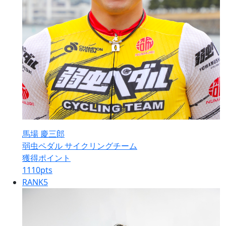
馬場 慶三郎
弱虫ペダル サイクリングチーム
獲得ポイント
1110
pts
RANK
5