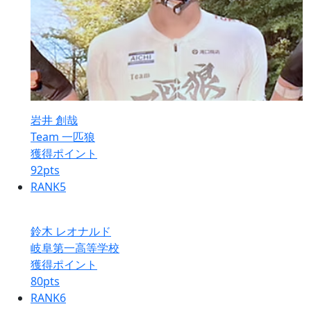
岩井 創哉
Team 一匹狼
獲得ポイント
92
pts
RANK
5
鈴木 レオナルド
岐阜第一高等学校
獲得ポイント
80
pts
RANK
6