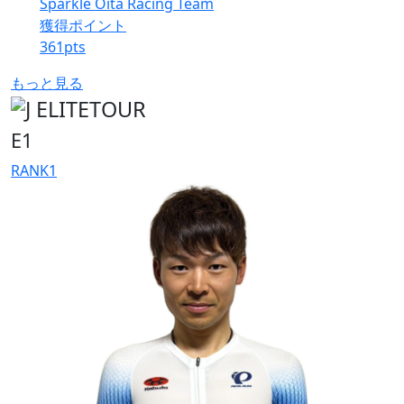
Sparkle Oita Racing Team
獲得ポイント
361
pts
もっと見る
E1
RANK
1