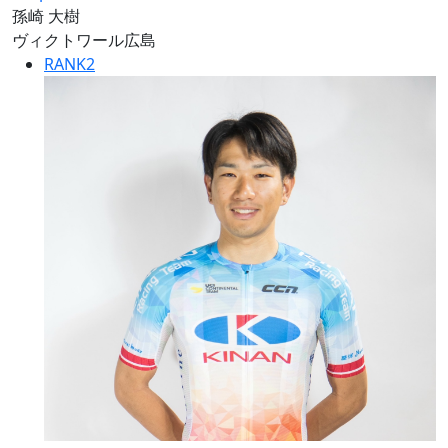
孫崎 大樹
ヴィクトワール広島
RANK
2