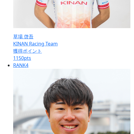
草場 啓吾
KINAN Racing Team
獲得ポイント
1150
pts
RANK
4