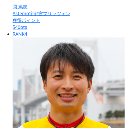
岡 篤志
Astemo宇都宮ブリッツェン
獲得ポイント
540
pts
RANK
4