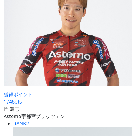
獲得ポイント
1746
pts
岡 篤志
Astemo宇都宮ブリッツェン
RANK
2