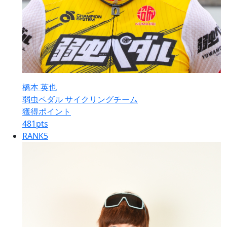
橋本 英也
弱虫ペダル サイクリングチーム
獲得ポイント
481
pts
RANK
5