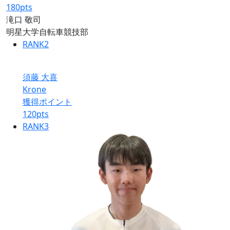
180
pts
滝口 敬司
明星大学自転車競技部
RANK
2
須藤 大喜
Krone
獲得ポイント
120
pts
RANK
3