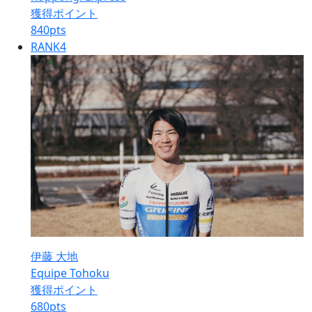
獲得ポイント
840
pts
RANK
4
伊藤 大地
Equipe Tohoku
獲得ポイント
680
pts