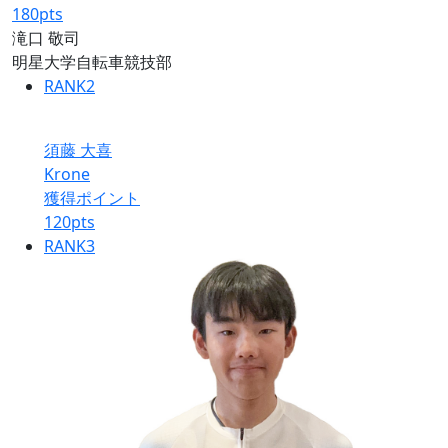
180
pts
滝口 敬司
明星大学自転車競技部
RANK
2
須藤 大喜
Krone
獲得ポイント
120
pts
RANK
3