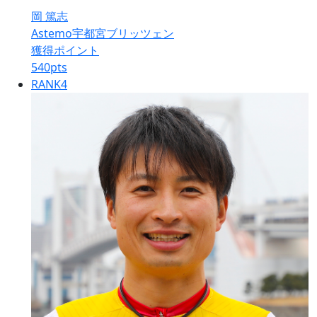
岡 篤志
Astemo宇都宮ブリッツェン
獲得ポイント
540
pts
RANK
4