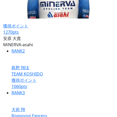
獲得ポイント
1270
pts
安原 大貴
MiNERVA-asahi
RANK
2
島野 翔汰
TEAM KOSHIDO
獲得ポイント
1060
pts
RANK
3
大前 翔
Roppongi Express