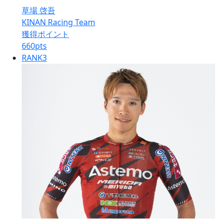
草場 啓吾
KINAN Racing Team
獲得ポイント
660
pts
RANK
3