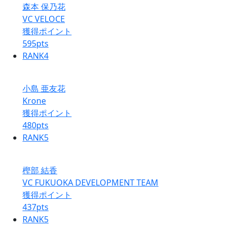
森本 保乃花
VC VELOCE
獲得ポイント
595
pts
RANK
4
小島 亜友花
Krone
獲得ポイント
480
pts
RANK
5
樫部 結香
VC FUKUOKA DEVELOPMENT TEAM
獲得ポイント
437
pts
RANK
5