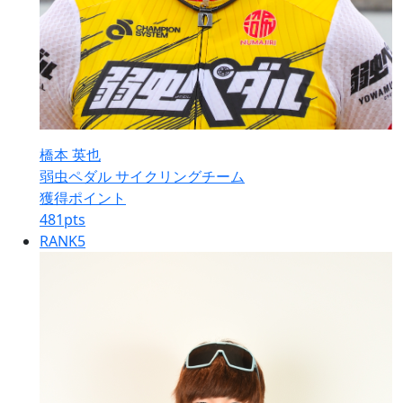
橋本 英也
弱虫ペダル サイクリングチーム
獲得ポイント
481
pts
RANK
5