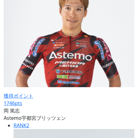
獲得ポイント
1746
pts
岡 篤志
Astemo宇都宮ブリッツェン
RANK
2