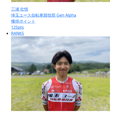
三浦 壮悟
埼玉ユース自転車競技部 Gen Alpha
獲得ポイント
125
pts
RANK
5