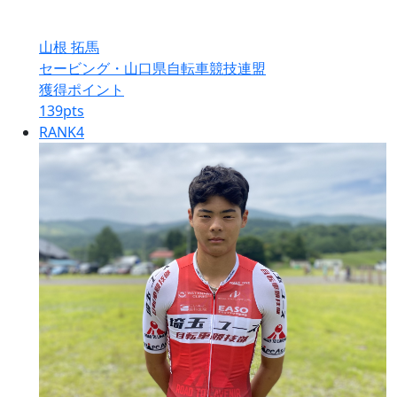
山根 拓馬
セービング・山口県自転車競技連盟
獲得ポイント
139
pts
RANK
4