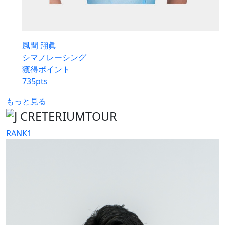
風間 翔眞
シマノレーシング
獲得ポイント
735
pts
もっと見る
RANK
1