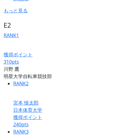
もっと見る
E2
RANK
1
獲得ポイント
310
pts
川野 鷹
明星大学自転車競技部
RANK
2
宮本 慎太郎
日本体育大学
獲得ポイント
240
pts
RANK
3