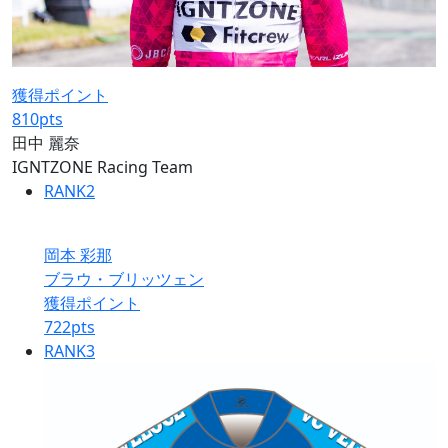
獲得ポイント
810
pts
田中 麗奈
IGNTZONE Racing Team
RANK
2
岡本 彩那
ブラウ・ブリッツェン
獲得ポイント
722
pts
RANK
3