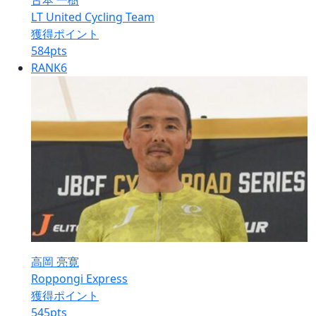
古本 一樹
LT United Cycling Team
獲得ポイント
584
pts
RANK
6
高岡 亮寛
Roppongi Express
獲得ポイント
545
pts