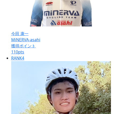
今田 康一
MiNERVA-asahi
獲得ポイント
110
pts
RANK
4