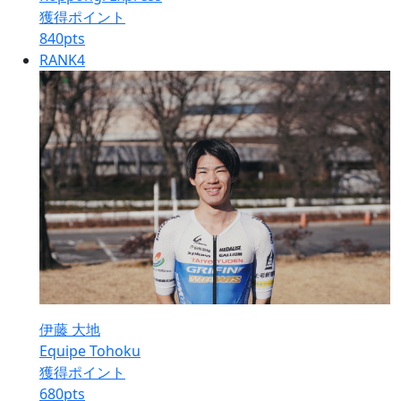
獲得ポイント
840
pts
RANK
4
伊藤 大地
Equipe Tohoku
獲得ポイント
680
pts