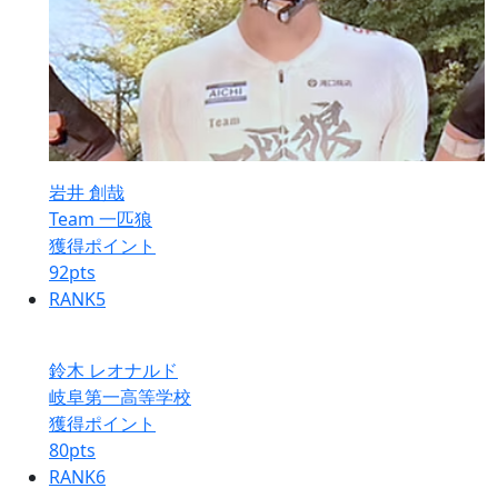
岩井 創哉
Team 一匹狼
獲得ポイント
92
pts
RANK
5
鈴木 レオナルド
岐阜第一高等学校
獲得ポイント
80
pts
RANK
6