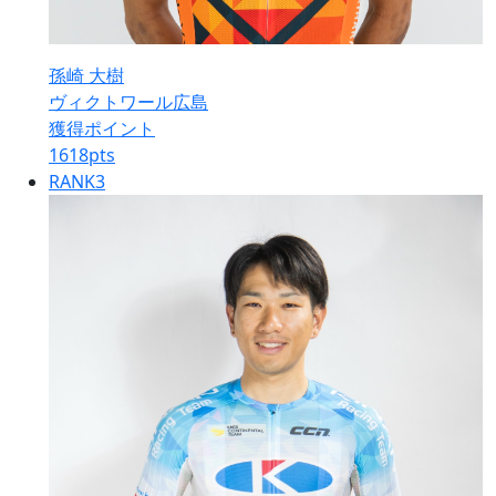
孫崎 大樹
ヴィクトワール広島
獲得ポイント
1618
pts
RANK
3