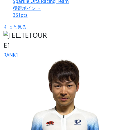
Sparkle Oita Racing Team
獲得ポイント
361
pts
もっと見る
E1
RANK
1