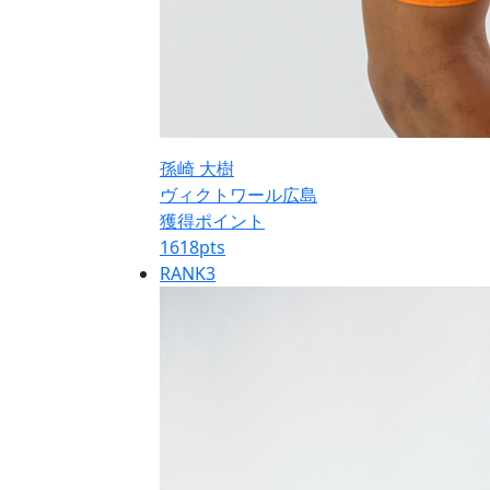
孫崎 大樹
ヴィクトワール広島
獲得ポイント
1618
pts
RANK
3