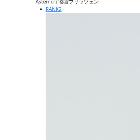
Astemo宇都宮ブリッツェン
RANK
2