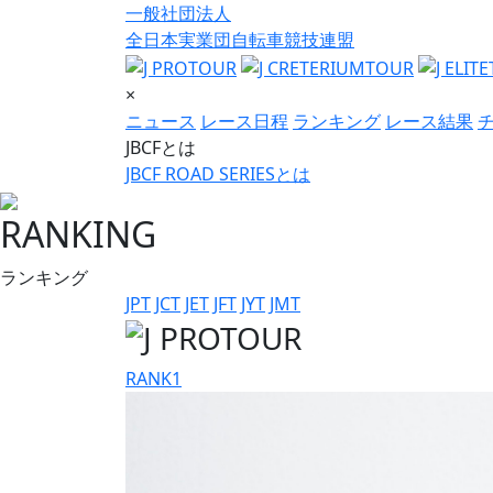
一般社団法人
全日本実業団自転車競技連盟
×
ニュース
レース日程
ランキング
レース結果
JBCFとは
JBCF ROAD SERIESとは
RANKING
ランキング
JPT
JCT
JET
JFT
JYT
JMT
RANK
1