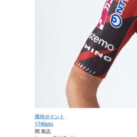
獲得ポイント
1746
pts
岡 篤志