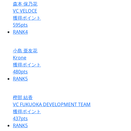
森本 保乃花
VC VELOCE
獲得ポイント
595
pts
RANK
4
小島 亜友花
Krone
獲得ポイント
480
pts
RANK
5
樫部 結香
VC FUKUOKA DEVELOPMENT TEAM
獲得ポイント
437
pts
RANK
5