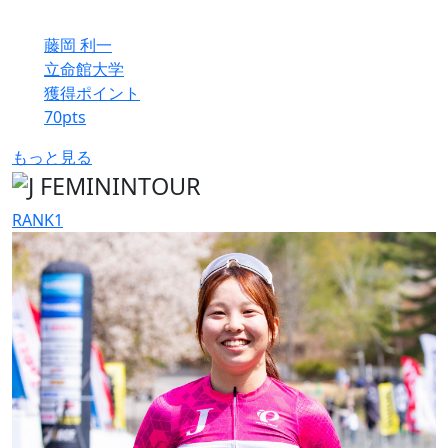
藤岡 利一
立命館大学
獲得ポイント
70
pts
もっと見る
RANK
1