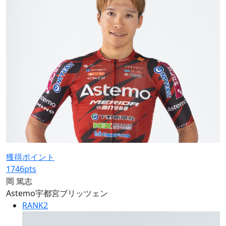
獲得ポイント
1746
pts
岡 篤志
Astemo宇都宮ブリッツェン
RANK
2