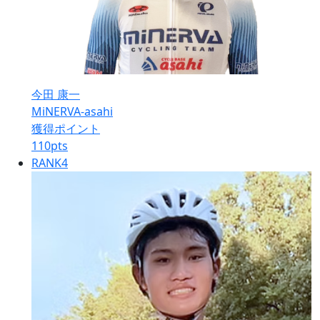
今田 康一
MiNERVA-asahi
獲得ポイント
110
pts
RANK
4