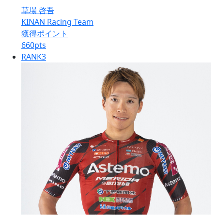
草場 啓吾
KINAN Racing Team
獲得ポイント
660
pts
RANK
3