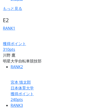
もっと見る
E2
RANK
1
獲得ポイント
310
pts
川野 鷹
明星大学自転車競技部
RANK
2
宮本 慎太郎
日本体育大学
獲得ポイント
240
pts
RANK
3