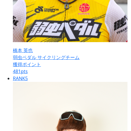
橋本 英也
弱虫ペダル サイクリングチーム
獲得ポイント
481
pts
RANK
5