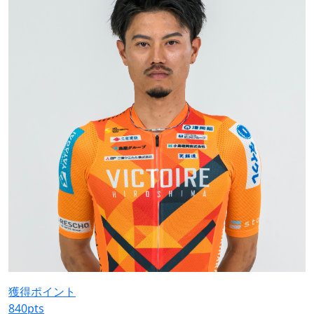
獲得ポイント
840
pts