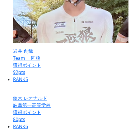
岩井 創哉
Team 一匹狼
獲得ポイント
92
pts
RANK
5
鈴木 レオナルド
岐阜第一高等学校
獲得ポイント
80
pts
RANK
6