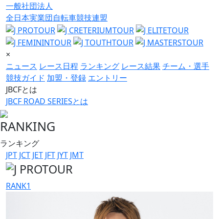
一般社団法人
全日本実業団自転車競技連盟
×
ニュース
レース日程
ランキング
レース結果
チーム・選手
競技ガイド
加盟・登録
エントリー
JBCFとは
JBCF ROAD SERIESとは
RANKING
ランキング
JPT
JCT
JET
JFT
JYT
JMT
RANK
1