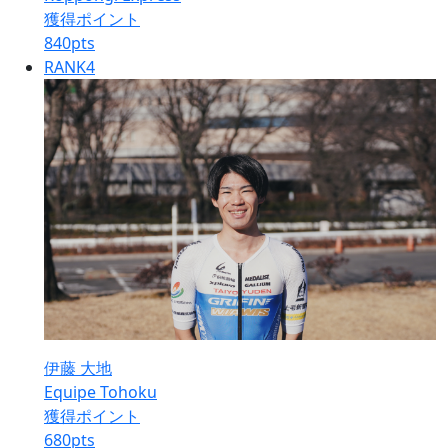
獲得ポイント
840
pts
RANK
4
伊藤 大地
Equipe Tohoku
獲得ポイント
680
pts