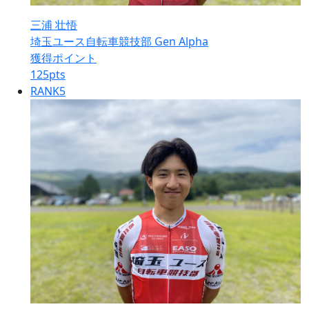
三浦 壮悟
埼玉ユース自転車競技部 Gen Alpha
獲得ポイント
125
pts
RANK
5