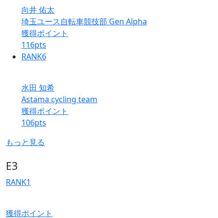
向井 佑太
埼玉ユース自転車競技部 Gen Alpha
獲得ポイント
116
pts
RANK
6
水田 知希
Astama cycling team
獲得ポイント
106
pts
もっと見る
E3
RANK
1
獲得ポイント