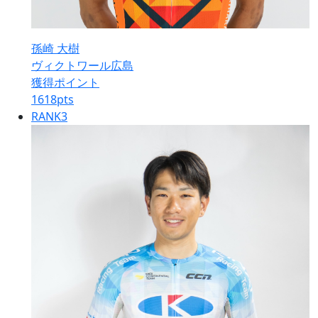
孫崎 大樹
ヴィクトワール広島
獲得ポイント
1618
pts
RANK
3