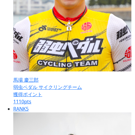
馬場 慶三郎
弱虫ペダル サイクリングチーム
獲得ポイント
1110
pts
RANK
5