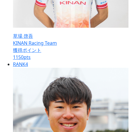
草場 啓吾
KINAN Racing Team
獲得ポイント
1150
pts
RANK
4