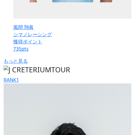
風間 翔眞
シマノレーシング
獲得ポイント
735
pts
もっと見る
RANK
1