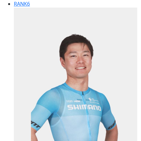
RANK
6