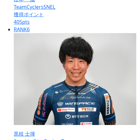
TeamCyclersSNEL
獲得ポイント
405
pts
RANK
6
黒枝 士揮