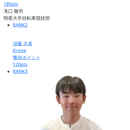
180
pts
滝口 敬司
明星大学自転車競技部
RANK
2
須藤 大喜
Krone
獲得ポイント
120
pts
RANK
3