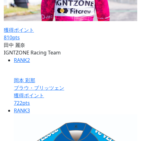
獲得ポイント
810
pts
田中 麗奈
IGNTZONE Racing Team
RANK
2
岡本 彩那
ブラウ・ブリッツェン
獲得ポイント
722
pts
RANK
3