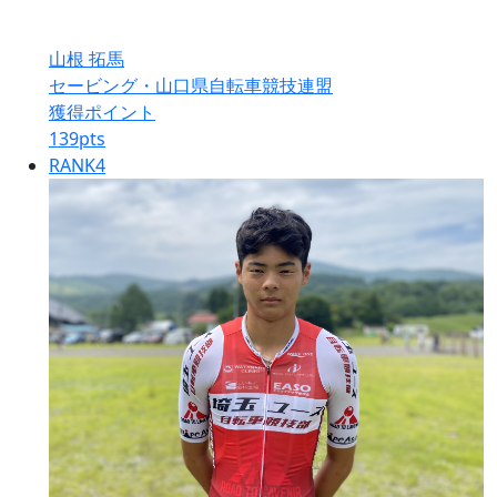
山根 拓馬
セービング・山口県自転車競技連盟
獲得ポイント
139
pts
RANK
4