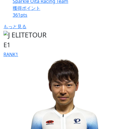
Sparkle Oita Racing Team
獲得ポイント
361
pts
もっと見る
E1
RANK
1