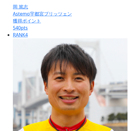
岡 篤志
Astemo宇都宮ブリッツェン
獲得ポイント
540
pts
RANK
4