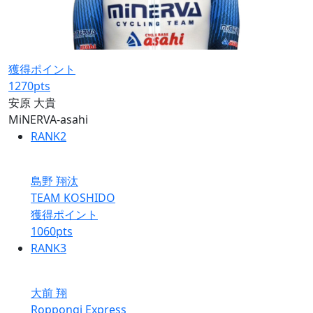
獲得ポイント
1270
pts
安原 大貴
MiNERVA-asahi
RANK
2
島野 翔汰
TEAM KOSHIDO
獲得ポイント
1060
pts
RANK
3
大前 翔
Roppongi Express