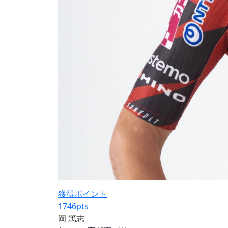
獲得ポイント
1746
pts
岡 篤志