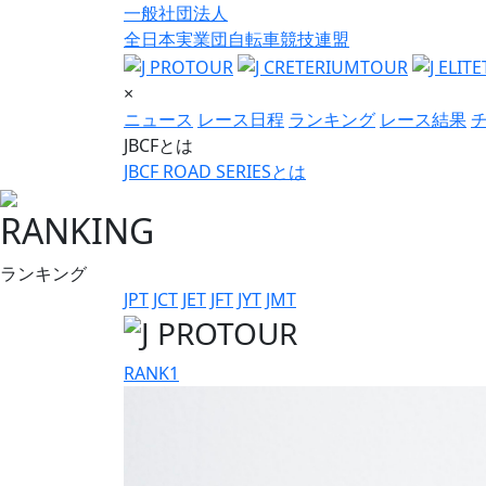
一般社団法人
全日本実業団自転車競技連盟
×
ニュース
レース日程
ランキング
レース結果
JBCFとは
JBCF ROAD SERIESとは
RANKING
ランキング
JPT
JCT
JET
JFT
JYT
JMT
RANK
1