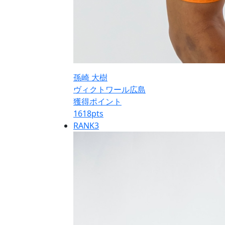
孫崎 大樹
ヴィクトワール広島
獲得ポイント
1618
pts
RANK
3