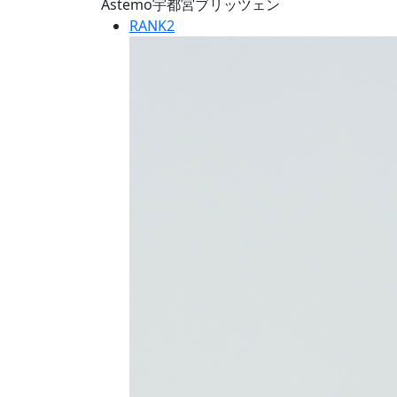
Astemo宇都宮ブリッツェン
RANK
2