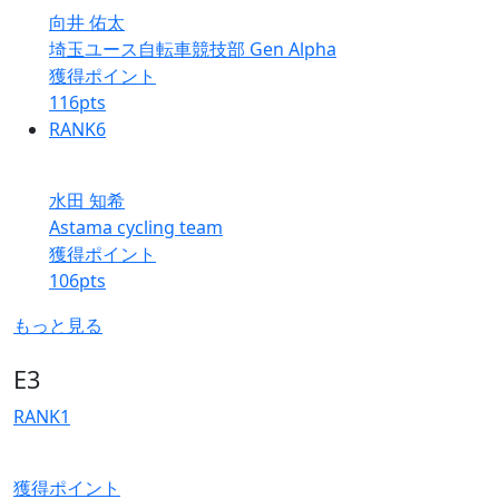
向井 佑太
埼玉ユース自転車競技部 Gen Alpha
獲得ポイント
116
pts
RANK
6
水田 知希
Astama cycling team
獲得ポイント
106
pts
もっと見る
E3
RANK
1
獲得ポイント