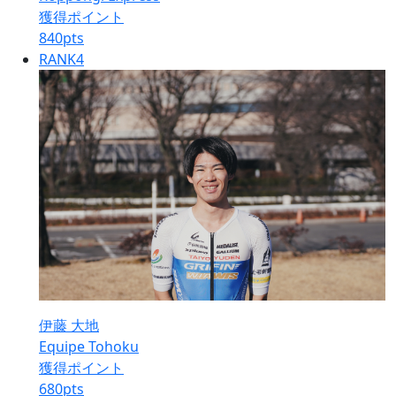
獲得ポイント
840
pts
RANK
4
伊藤 大地
Equipe Tohoku
獲得ポイント
680
pts