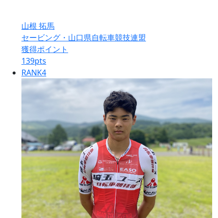
山根 拓馬
セービング・山口県自転車競技連盟
獲得ポイント
139
pts
RANK
4