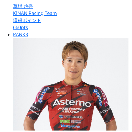
草場 啓吾
KINAN Racing Team
獲得ポイント
660
pts
RANK
3