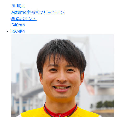
岡 篤志
Astemo宇都宮ブリッツェン
獲得ポイント
540
pts
RANK
4