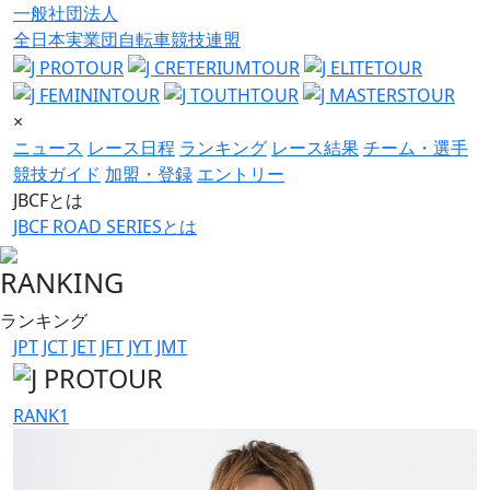
一般社団法人
全日本実業団自転車競技連盟
×
ニュース
レース日程
ランキング
レース結果
チーム・選手
競技ガイド
加盟・登録
エントリー
JBCFとは
JBCF ROAD SERIESとは
RANKING
ランキング
JPT
JCT
JET
JFT
JYT
JMT
RANK
1