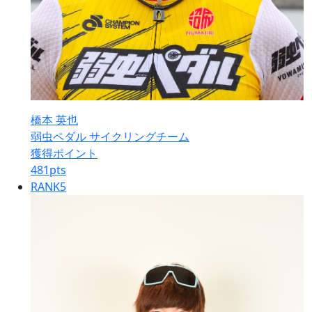
橋本 英也
弱虫ペダル サイクリングチーム
獲得ポイント
481
pts
RANK
5