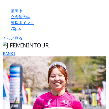
藤岡 利一
立命館大学
獲得ポイント
70
pts
もっと見る
RANK
1