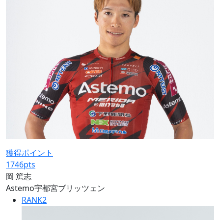
獲得ポイント
1746
pts
岡 篤志
Astemo宇都宮ブリッツェン
RANK
2