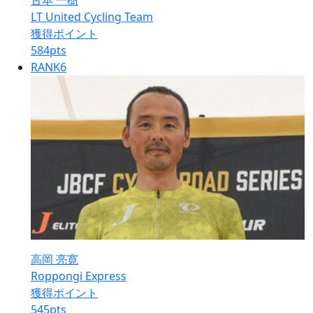
古本 一樹
LT United Cycling Team
獲得ポイント
584
pts
RANK
6
高岡 亮寛
Roppongi Express
獲得ポイント
545
pts