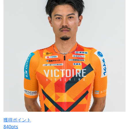
獲得ポイント
840
pts