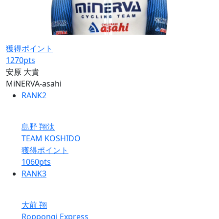
獲得ポイント
1270
pts
安原 大貴
MiNERVA-asahi
RANK
2
島野 翔汰
TEAM KOSHIDO
獲得ポイント
1060
pts
RANK
3
大前 翔
Roppongi Express