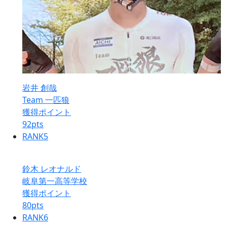
岩井 創哉
Team 一匹狼
獲得ポイント
92
pts
RANK
5
鈴木 レオナルド
岐阜第一高等学校
獲得ポイント
80
pts
RANK
6