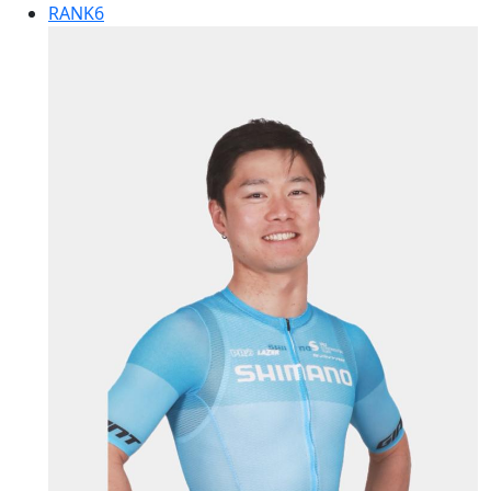
RANK
6