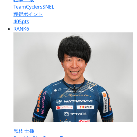
TeamCyclersSNEL
獲得ポイント
405
pts
RANK
6
黒枝 士揮