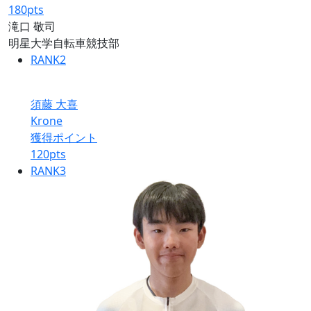
180
pts
滝口 敬司
明星大学自転車競技部
RANK
2
須藤 大喜
Krone
獲得ポイント
120
pts
RANK
3