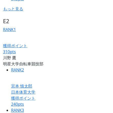
もっと見る
E2
RANK
1
獲得ポイント
310
pts
川野 鷹
明星大学自転車競技部
RANK
2
宮本 慎太郎
日本体育大学
獲得ポイント
240
pts
RANK
3