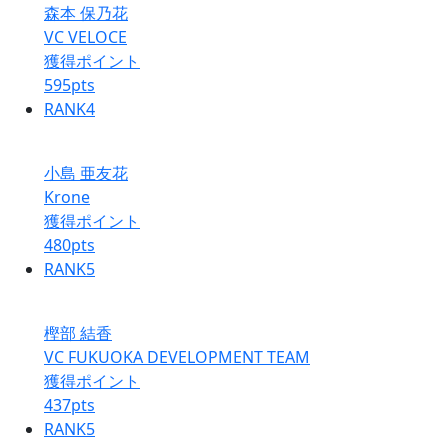
森本 保乃花
VC VELOCE
獲得ポイント
595
pts
RANK
4
小島 亜友花
Krone
獲得ポイント
480
pts
RANK
5
樫部 結香
VC FUKUOKA DEVELOPMENT TEAM
獲得ポイント
437
pts
RANK
5