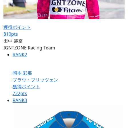
獲得ポイント
810
pts
田中 麗奈
IGNTZONE Racing Team
RANK
2
岡本 彩那
ブラウ・ブリッツェン
獲得ポイント
722
pts
RANK
3