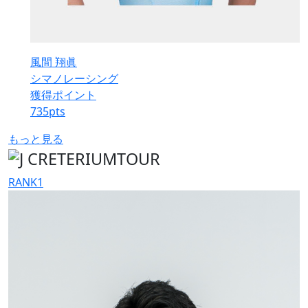
風間 翔眞
シマノレーシング
獲得ポイント
735
pts
もっと見る
RANK
1