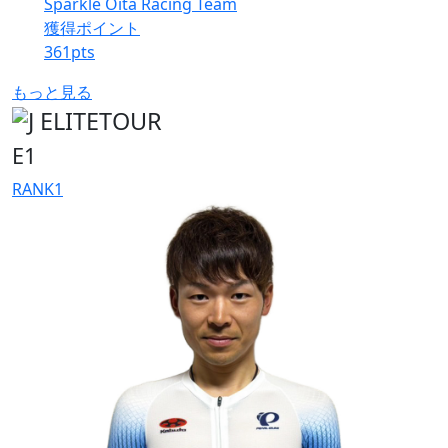
Sparkle Oita Racing Team
獲得ポイント
361
pts
もっと見る
E1
RANK
1