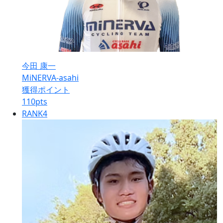
今田 康一
MiNERVA-asahi
獲得ポイント
110
pts
RANK
4