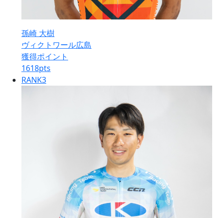
孫崎 大樹
ヴィクトワール広島
獲得ポイント
1618
pts
RANK
3