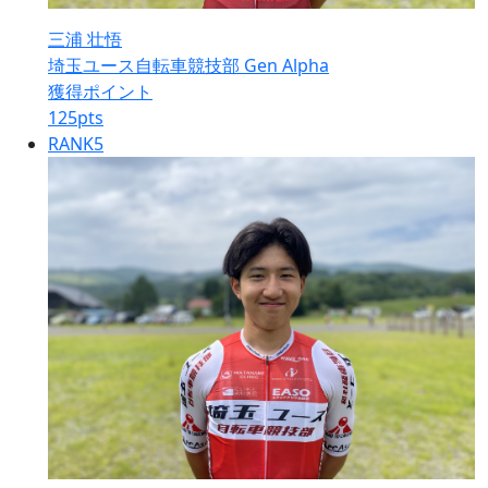
三浦 壮悟
埼玉ユース自転車競技部 Gen Alpha
獲得ポイント
125
pts
RANK
5