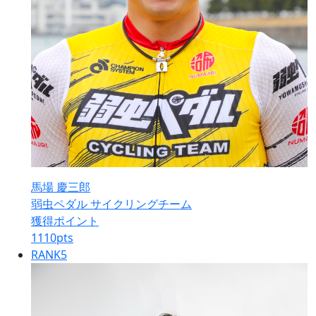
馬場 慶三郎
弱虫ペダル サイクリングチーム
獲得ポイント
1110
pts
RANK
5