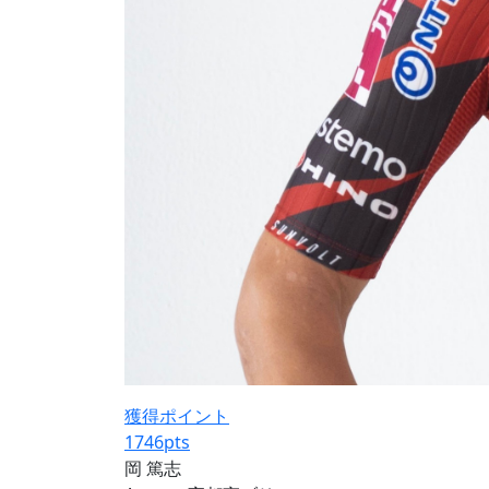
獲得ポイント
1746
pts
岡 篤志