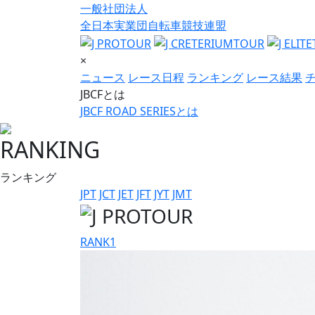
一般社団法人
全日本実業団自転車競技連盟
×
ニュース
レース日程
ランキング
レース結果
JBCFとは
JBCF ROAD SERIESとは
RANKING
ランキング
JPT
JCT
JET
JFT
JYT
JMT
RANK
1