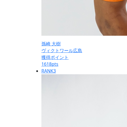
孫崎 大樹
ヴィクトワール広島
獲得ポイント
1618
pts
RANK
3