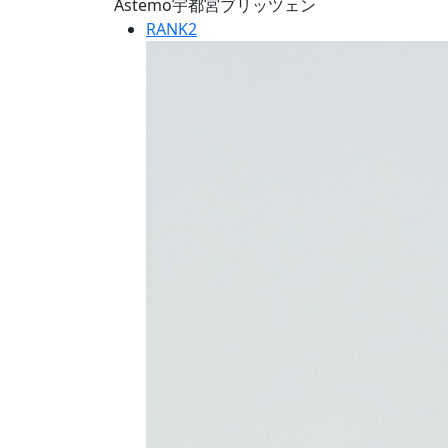
Astemo宇都宮ブリッツェン
RANK
2