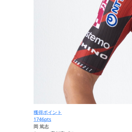
獲得ポイント
1746
pts
岡 篤志