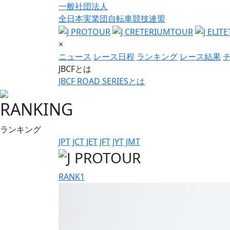
一般社団法人
全日本実業団自転車競技連盟
×
ニュース
レース日程
ランキング
レース結果
JBCFとは
JBCF ROAD SERIESとは
RANKING
ランキング
JPT
JCT
JET
JFT
JYT
JMT
RANK
1