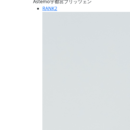
Astemo宇都宮ブリッツェン
RANK
2