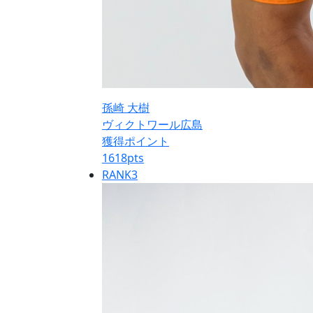
孫崎 大樹
ヴィクトワール広島
獲得ポイント
1618
pts
RANK
3