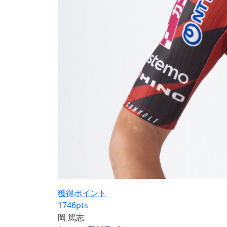
獲得ポイント
1746
pts
岡 篤志