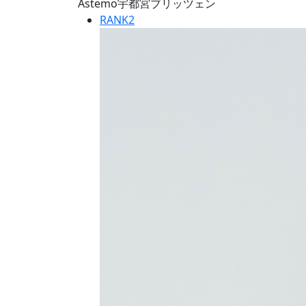
Astemo宇都宮ブリッツェン
RANK
2