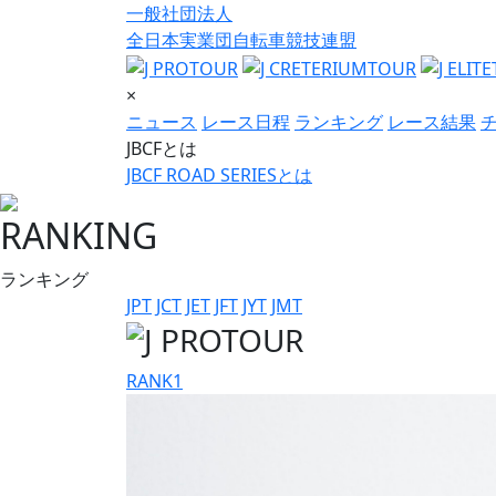
一般社団法人
全日本実業団自転車競技連盟
×
ニュース
レース日程
ランキング
レース結果
JBCFとは
JBCF ROAD SERIESとは
RANKING
ランキング
JPT
JCT
JET
JFT
JYT
JMT
RANK
1