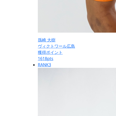
孫崎 大樹
ヴィクトワール広島
獲得ポイント
1618
pts
RANK
3