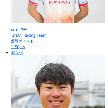
草場 啓吾
KINAN Racing Team
獲得ポイント
1150
pts
RANK
4