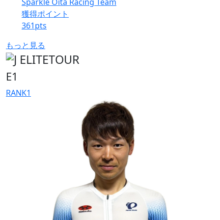
Sparkle Oita Racing Team
獲得ポイント
361
pts
もっと見る
E1
RANK
1