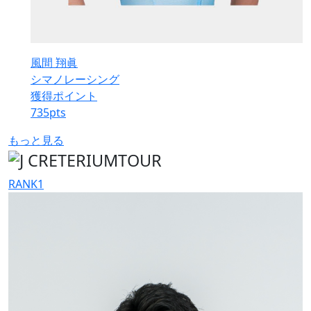
風間 翔眞
シマノレーシング
獲得ポイント
735
pts
もっと見る
RANK
1