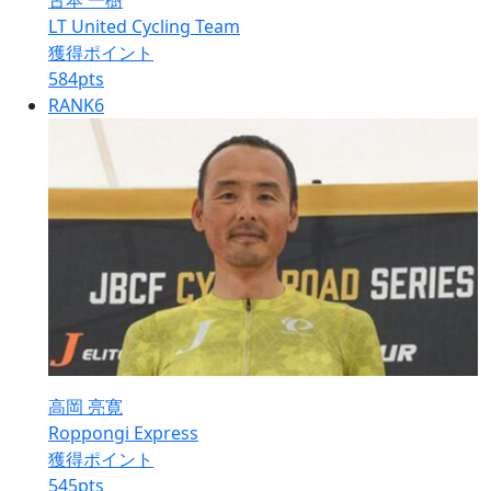
古本 一樹
LT United Cycling Team
獲得ポイント
584
pts
RANK
6
高岡 亮寛
Roppongi Express
獲得ポイント
545
pts