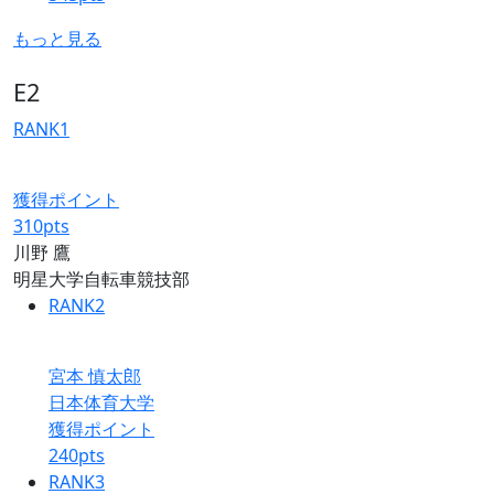
もっと見る
E2
RANK
1
獲得ポイント
310
pts
川野 鷹
明星大学自転車競技部
RANK
2
宮本 慎太郎
日本体育大学
獲得ポイント
240
pts
RANK
3