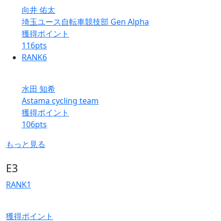
向井 佑太
埼玉ユース自転車競技部 Gen Alpha
獲得ポイント
116
pts
RANK
6
水田 知希
Astama cycling team
獲得ポイント
106
pts
もっと見る
E3
RANK
1
獲得ポイント