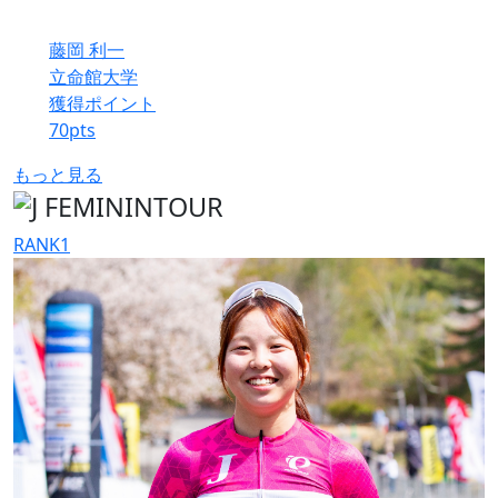
藤岡 利一
立命館大学
獲得ポイント
70
pts
もっと見る
RANK
1