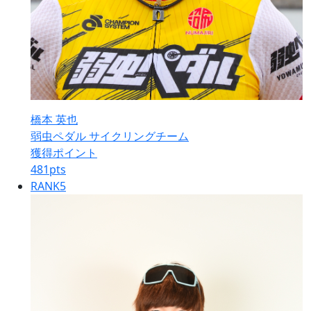
橋本 英也
弱虫ペダル サイクリングチーム
獲得ポイント
481
pts
RANK
5