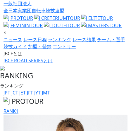
一般社団法人
全日本実業団自転車競技連盟
×
ニュース
レース日程
ランキング
レース結果
チーム・選手
競技ガイド
加盟・登録
エントリー
JBCFとは
JBCF ROAD SERIESとは
RANKING
ランキング
JPT
JCT
JET
JFT
JYT
JMT
RANK
1