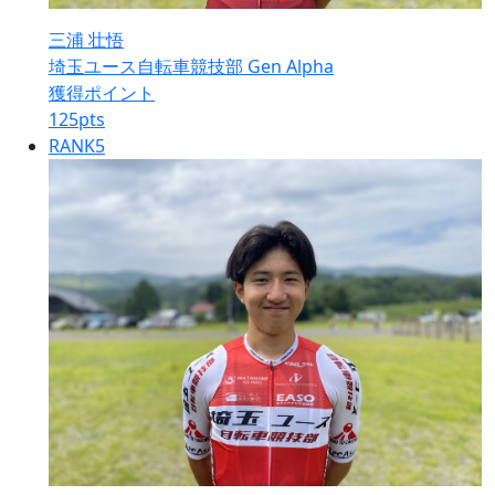
三浦 壮悟
埼玉ユース自転車競技部 Gen Alpha
獲得ポイント
125
pts
RANK
5