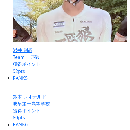
岩井 創哉
Team 一匹狼
獲得ポイント
92
pts
RANK
5
鈴木 レオナルド
岐阜第一高等学校
獲得ポイント
80
pts
RANK
6