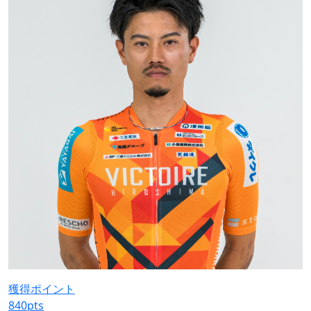
獲得ポイント
840
pts