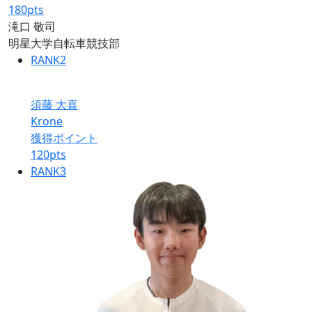
180
pts
滝口 敬司
明星大学自転車競技部
RANK
2
須藤 大喜
Krone
獲得ポイント
120
pts
RANK
3