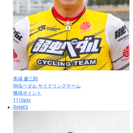
馬場 慶三郎
弱虫ペダル サイクリングチーム
獲得ポイント
1110
pts
RANK
5