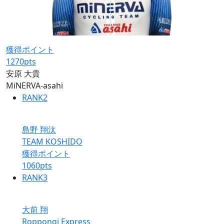
獲得ポイント
1270
pts
安原 大貴
MiNERVA-asahi
RANK
2
島野 翔汰
TEAM KOSHIDO
獲得ポイント
1060
pts
RANK
3
大前 翔
Roppongi Express