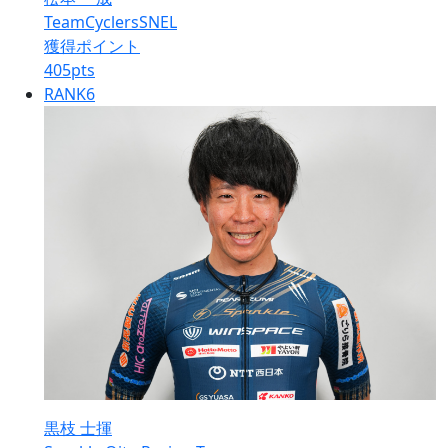
TeamCyclersSNEL
獲得ポイント
405
pts
RANK
6
黒枝 士揮