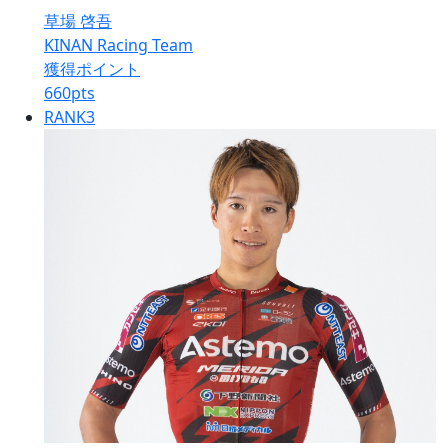
草場 啓吾
KINAN Racing Team
獲得ポイント
660
pts
RANK
3