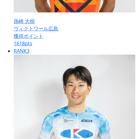
孫崎 大樹
ヴィクトワール広島
獲得ポイント
1618
pts
RANK
3