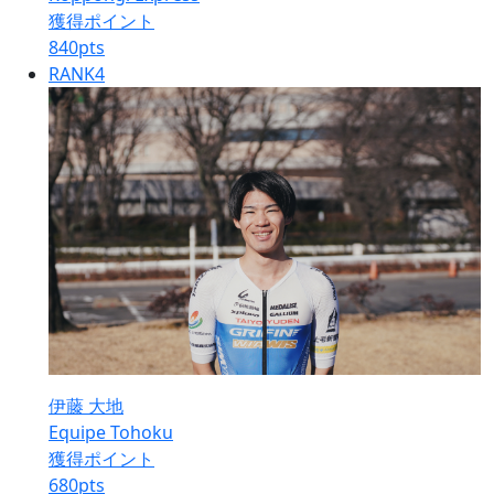
獲得ポイント
840
pts
RANK
4
伊藤 大地
Equipe Tohoku
獲得ポイント
680
pts