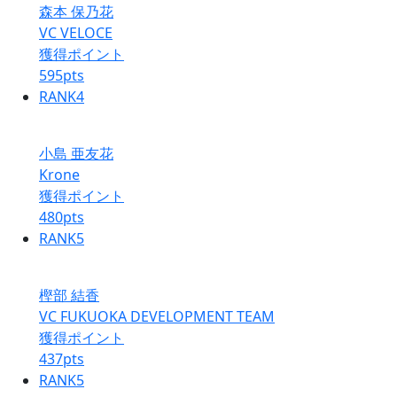
森本 保乃花
VC VELOCE
獲得ポイント
595
pts
RANK
4
小島 亜友花
Krone
獲得ポイント
480
pts
RANK
5
樫部 結香
VC FUKUOKA DEVELOPMENT TEAM
獲得ポイント
437
pts
RANK
5