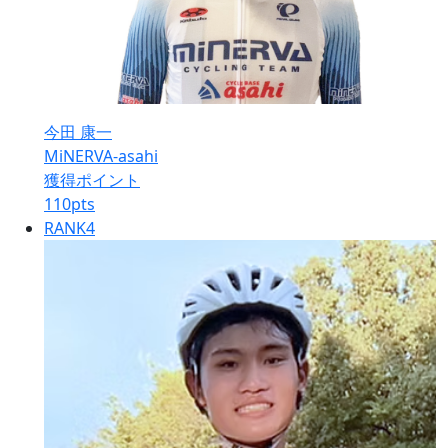
今田 康一
MiNERVA-asahi
獲得ポイント
110
pts
RANK
4