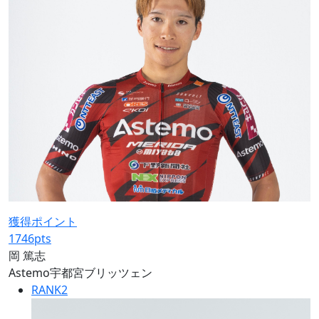
獲得ポイント
1746
pts
岡 篤志
Astemo宇都宮ブリッツェン
RANK
2