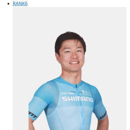
RANK
6