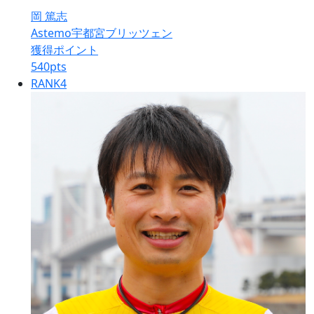
岡 篤志
Astemo宇都宮ブリッツェン
獲得ポイント
540
pts
RANK
4