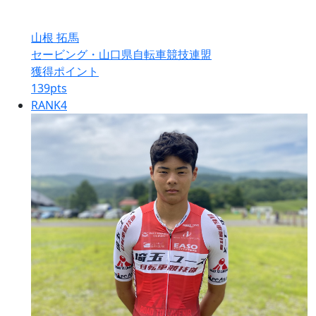
山根 拓馬
セービング・山口県自転車競技連盟
獲得ポイント
139
pts
RANK
4