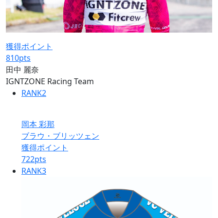
獲得ポイント
810
pts
田中 麗奈
IGNTZONE Racing Team
RANK
2
岡本 彩那
ブラウ・ブリッツェン
獲得ポイント
722
pts
RANK
3