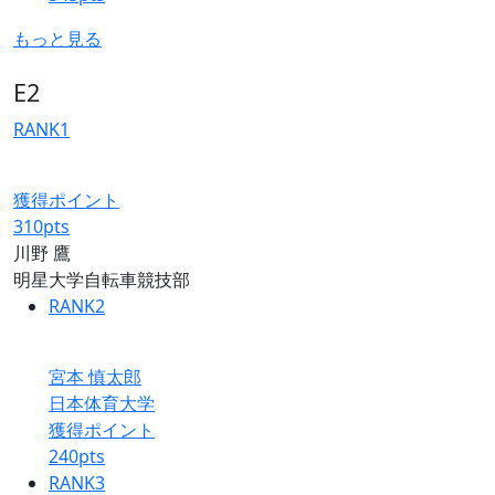
もっと見る
E2
RANK
1
獲得ポイント
310
pts
川野 鷹
明星大学自転車競技部
RANK
2
宮本 慎太郎
日本体育大学
獲得ポイント
240
pts
RANK
3