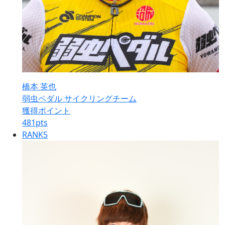
橋本 英也
弱虫ペダル サイクリングチーム
獲得ポイント
481
pts
RANK
5