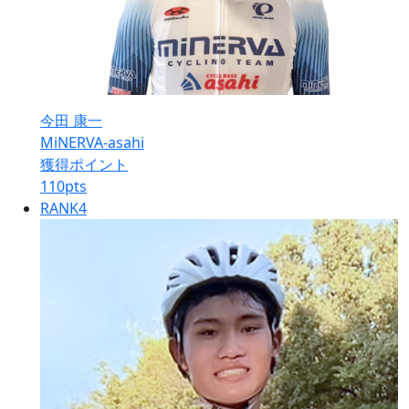
今田 康一
MiNERVA-asahi
獲得ポイント
110
pts
RANK
4