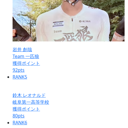
岩井 創哉
Team 一匹狼
獲得ポイント
92
pts
RANK
5
鈴木 レオナルド
岐阜第一高等学校
獲得ポイント
80
pts
RANK
6