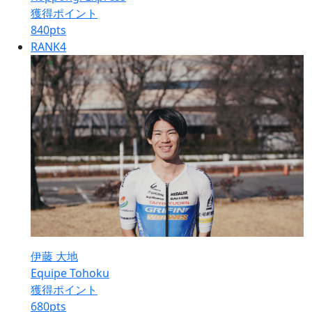
獲得ポイント
840
pts
RANK
4
伊藤 大地
Equipe Tohoku
獲得ポイント
680
pts