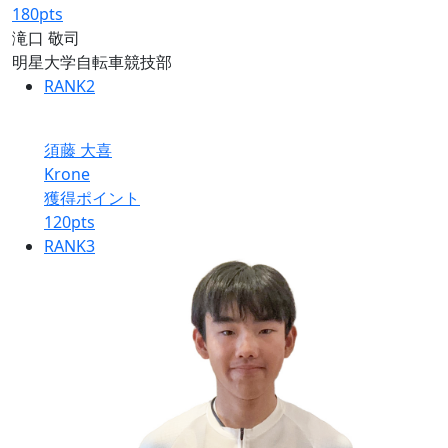
180
pts
滝口 敬司
明星大学自転車競技部
RANK
2
須藤 大喜
Krone
獲得ポイント
120
pts
RANK
3