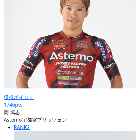
獲得ポイント
1746
pts
岡 篤志
Astemo宇都宮ブリッツェン
RANK
2