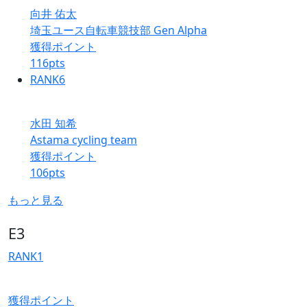
向井 佑太
埼玉ユース自転車競技部 Gen Alpha
獲得ポイント
116
pts
RANK
6
水田 知希
Astama cycling team
獲得ポイント
106
pts
もっと見る
E3
RANK
1
獲得ポイント