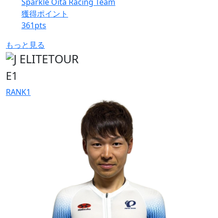
Sparkle Oita Racing Team
獲得ポイント
361
pts
もっと見る
E1
RANK
1