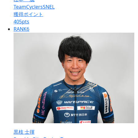
TeamCyclersSNEL
獲得ポイント
405
pts
RANK
6
黒枝 士揮