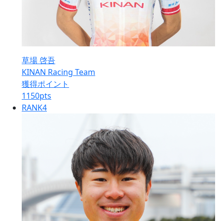
草場 啓吾
KINAN Racing Team
獲得ポイント
1150
pts
RANK
4