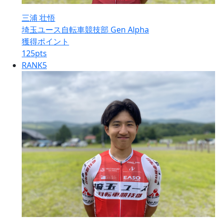
三浦 壮悟
埼玉ユース自転車競技部 Gen Alpha
獲得ポイント
125
pts
RANK
5