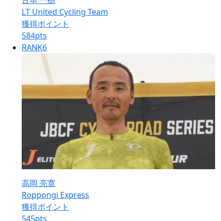
古本 一樹
LT United Cycling Team
獲得ポイント
584
pts
RANK
6
高岡 亮寛
Roppongi Express
獲得ポイント
545
pts