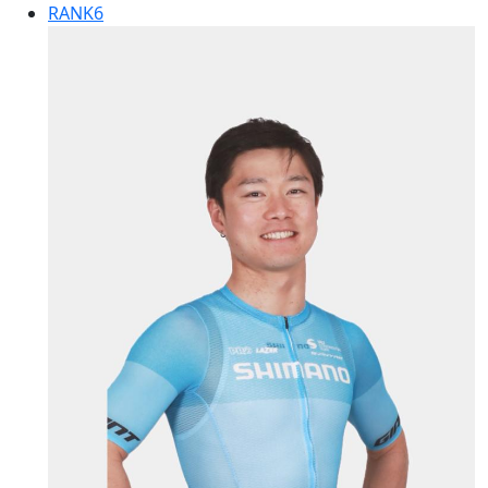
RANK
6