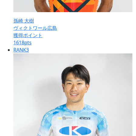
孫崎 大樹
ヴィクトワール広島
獲得ポイント
1618
pts
RANK
3