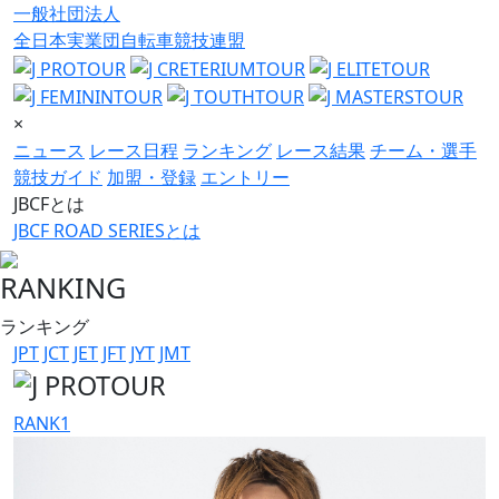
一般社団法人
全日本実業団自転車競技連盟
×
ニュース
レース日程
ランキング
レース結果
チーム・選手
競技ガイド
加盟・登録
エントリー
JBCFとは
JBCF ROAD SERIESとは
RANKING
ランキング
JPT
JCT
JET
JFT
JYT
JMT
RANK
1