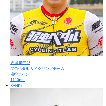
馬場 慶三郎
弱虫ペダル サイクリングチーム
獲得ポイント
1110
pts
RANK
5