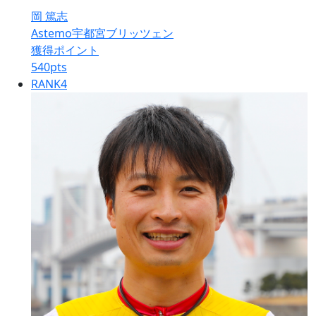
岡 篤志
Astemo宇都宮ブリッツェン
獲得ポイント
540
pts
RANK
4