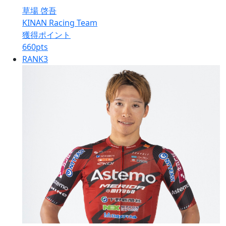
草場 啓吾
KINAN Racing Team
獲得ポイント
660
pts
RANK
3