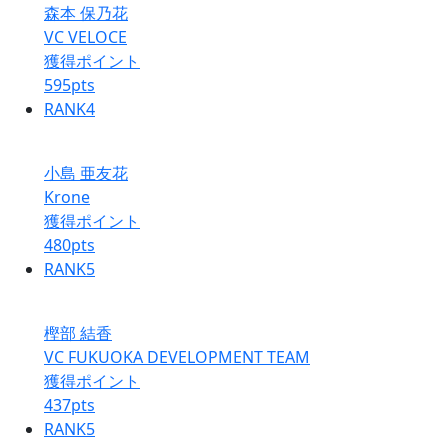
森本 保乃花
VC VELOCE
獲得ポイント
595
pts
RANK
4
小島 亜友花
Krone
獲得ポイント
480
pts
RANK
5
樫部 結香
VC FUKUOKA DEVELOPMENT TEAM
獲得ポイント
437
pts
RANK
5