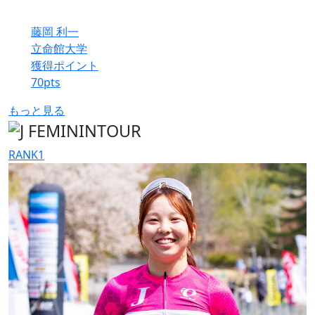
藤岡 利一
立命館大学
獲得ポイント
70
pts
もっと見る
RANK
1