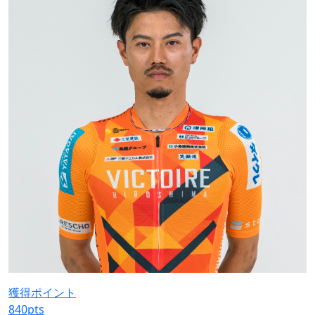
獲得ポイント
840
pts