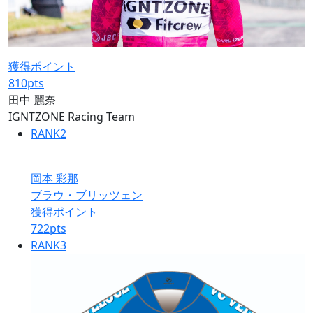
獲得ポイント
810
pts
田中 麗奈
IGNTZONE Racing Team
RANK
2
岡本 彩那
ブラウ・ブリッツェン
獲得ポイント
722
pts
RANK
3