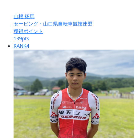
山根 拓馬
セービング・山口県自転車競技連盟
獲得ポイント
139
pts
RANK
4