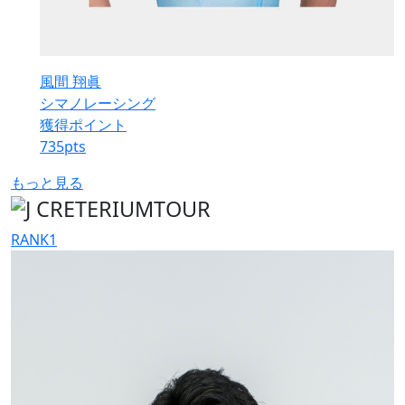
風間 翔眞
シマノレーシング
獲得ポイント
735
pts
もっと見る
RANK
1