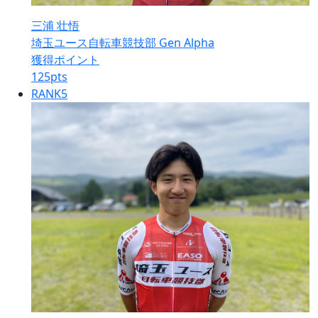
三浦 壮悟
埼玉ユース自転車競技部 Gen Alpha
獲得ポイント
125
pts
RANK
5