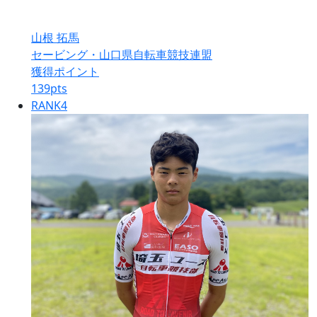
山根 拓馬
セービング・山口県自転車競技連盟
獲得ポイント
139
pts
RANK
4