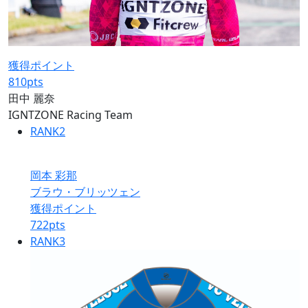
獲得ポイント
810
pts
田中 麗奈
IGNTZONE Racing Team
RANK
2
岡本 彩那
ブラウ・ブリッツェン
獲得ポイント
722
pts
RANK
3