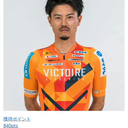
獲得ポイント
840
pts