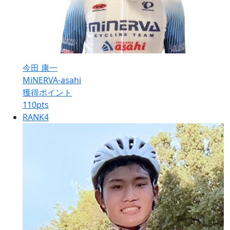
今田 康一
MiNERVA-asahi
獲得ポイント
110
pts
RANK
4