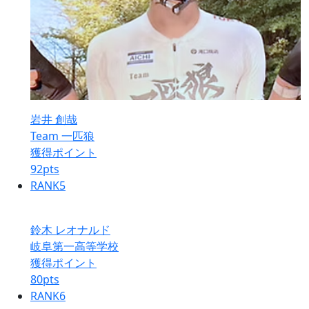
岩井 創哉
Team 一匹狼
獲得ポイント
92
pts
RANK
5
鈴木 レオナルド
岐阜第一高等学校
獲得ポイント
80
pts
RANK
6