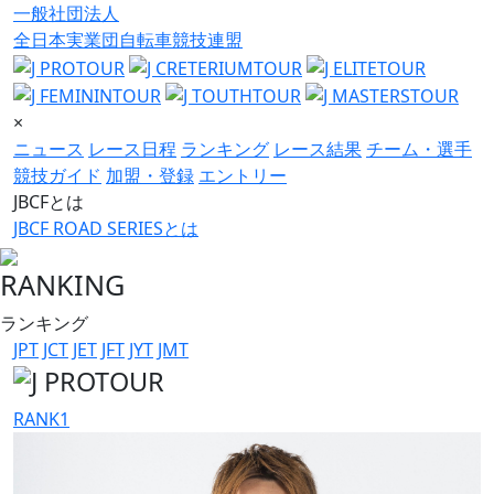
一般社団法人
全日本実業団自転車競技連盟
×
ニュース
レース日程
ランキング
レース結果
チーム・選手
競技ガイド
加盟・登録
エントリー
JBCFとは
JBCF ROAD SERIESとは
RANKING
ランキング
JPT
JCT
JET
JFT
JYT
JMT
RANK
1