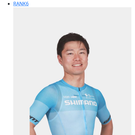
RANK
6