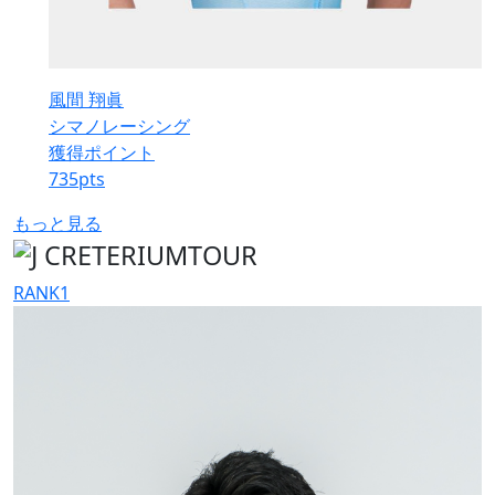
風間 翔眞
シマノレーシング
獲得ポイント
735
pts
もっと見る
RANK
1