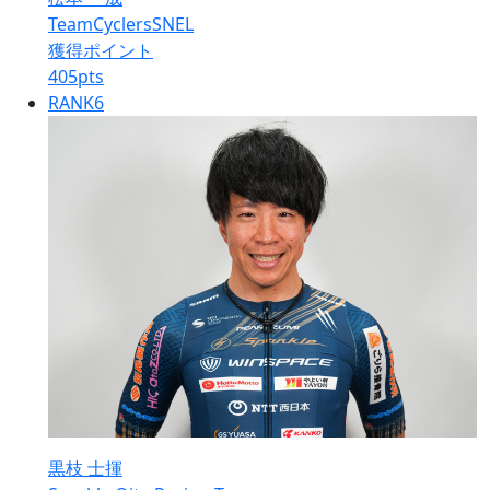
TeamCyclersSNEL
獲得ポイント
405
pts
RANK
6
黒枝 士揮