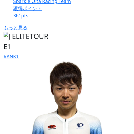
Sparkle Oita Racing Team
獲得ポイント
361
pts
もっと見る
E1
RANK
1