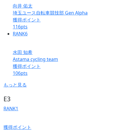
向井 佑太
埼玉ユース自転車競技部 Gen Alpha
獲得ポイント
116
pts
RANK
6
水田 知希
Astama cycling team
獲得ポイント
106
pts
もっと見る
E3
RANK
1
獲得ポイント