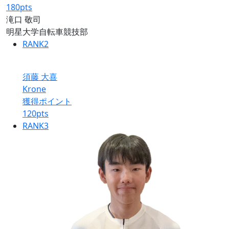
180
pts
滝口 敬司
明星大学自転車競技部
RANK
2
須藤 大喜
Krone
獲得ポイント
120
pts
RANK
3