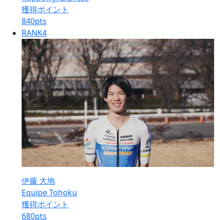
獲得ポイント
840
pts
RANK
4
伊藤 大地
Equipe Tohoku
獲得ポイント
680
pts