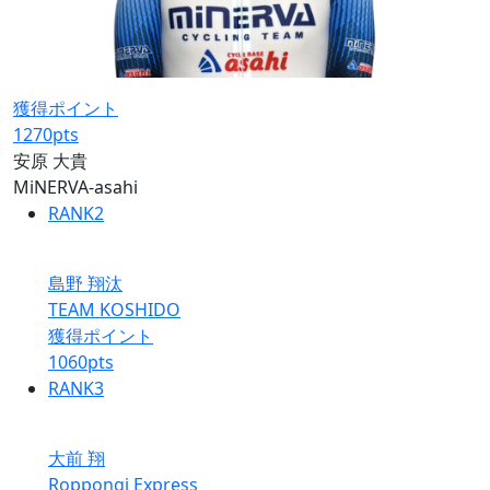
獲得ポイント
1270
pts
安原 大貴
MiNERVA-asahi
RANK
2
島野 翔汰
TEAM KOSHIDO
獲得ポイント
1060
pts
RANK
3
大前 翔
Roppongi Express