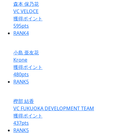
森本 保乃花
VC VELOCE
獲得ポイント
595
pts
RANK
4
小島 亜友花
Krone
獲得ポイント
480
pts
RANK
5
樫部 結香
VC FUKUOKA DEVELOPMENT TEAM
獲得ポイント
437
pts
RANK
5