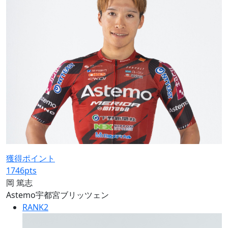
獲得ポイント
1746
pts
岡 篤志
Astemo宇都宮ブリッツェン
RANK
2