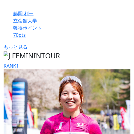
藤岡 利一
立命館大学
獲得ポイント
70
pts
もっと見る
RANK
1