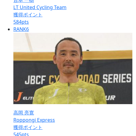
古本 一樹
LT United Cycling Team
獲得ポイント
584
pts
RANK
6
高岡 亮寛
Roppongi Express
獲得ポイント
545
pts