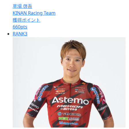
草場 啓吾
KINAN Racing Team
獲得ポイント
660
pts
RANK
3