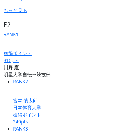
もっと見る
E2
RANK
1
獲得ポイント
310
pts
川野 鷹
明星大学自転車競技部
RANK
2
宮本 慎太郎
日本体育大学
獲得ポイント
240
pts
RANK
3