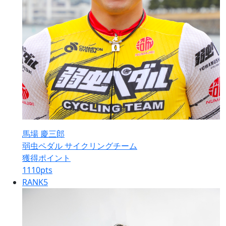
馬場 慶三郎
弱虫ペダル サイクリングチーム
獲得ポイント
1110
pts
RANK
5