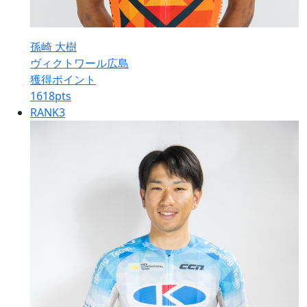
孫崎 大樹
ヴィクトワール広島
獲得ポイント
1618
pts
RANK
3