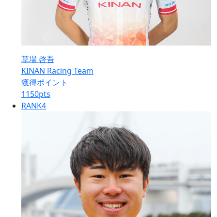
草場 啓吾
KINAN Racing Team
獲得ポイント
1150
pts
RANK
4