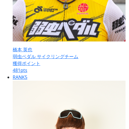
橋本 英也
弱虫ペダル サイクリングチーム
獲得ポイント
481
pts
RANK
5