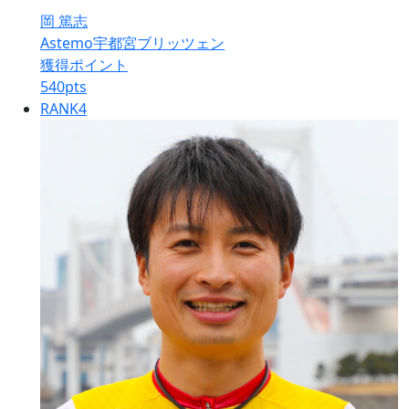
岡 篤志
Astemo宇都宮ブリッツェン
獲得ポイント
540
pts
RANK
4