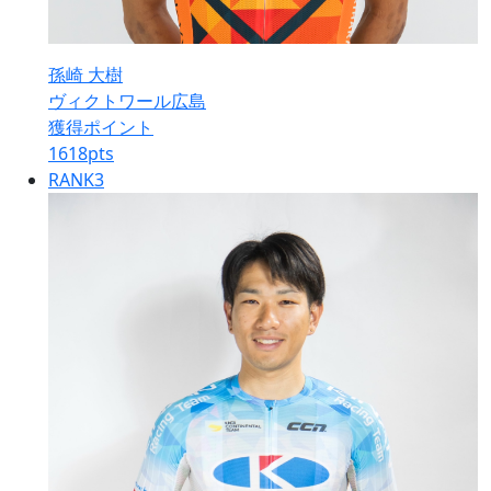
孫崎 大樹
ヴィクトワール広島
獲得ポイント
1618
pts
RANK
3