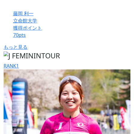
藤岡 利一
立命館大学
獲得ポイント
70
pts
もっと見る
RANK
1