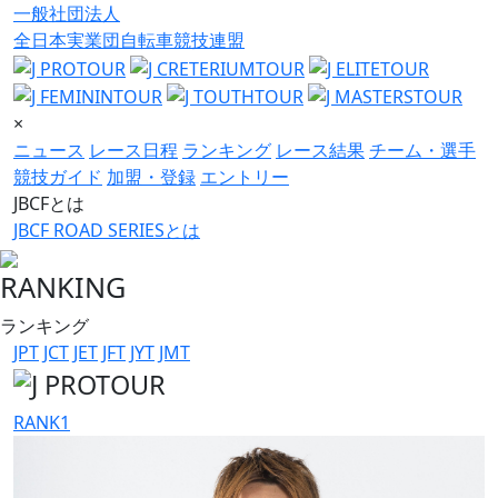
一般社団法人
全日本実業団自転車競技連盟
×
ニュース
レース日程
ランキング
レース結果
チーム・選手
競技ガイド
加盟・登録
エントリー
JBCFとは
JBCF ROAD SERIESとは
RANKING
ランキング
JPT
JCT
JET
JFT
JYT
JMT
RANK
1