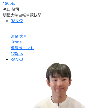
180
pts
滝口 敬司
明星大学自転車競技部
RANK
2
須藤 大喜
Krone
獲得ポイント
120
pts
RANK
3