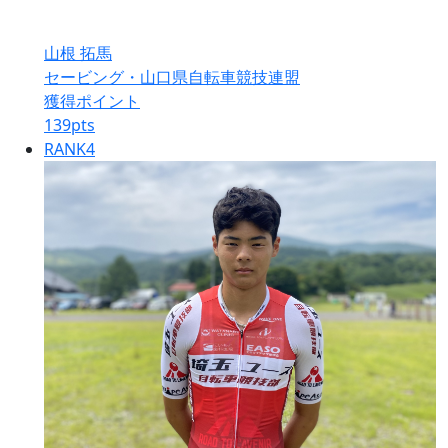
山根 拓馬
セービング・山口県自転車競技連盟
獲得ポイント
139
pts
RANK
4