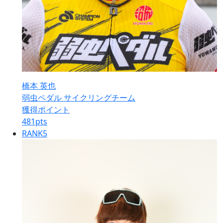
橋本 英也
弱虫ペダル サイクリングチーム
獲得ポイント
481
pts
RANK
5