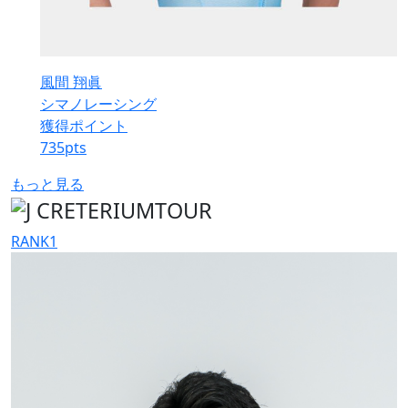
風間 翔眞
シマノレーシング
獲得ポイント
735
pts
もっと見る
RANK
1