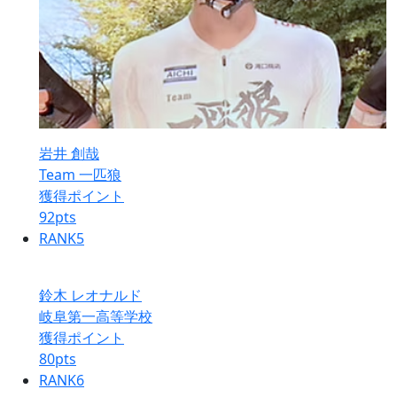
岩井 創哉
Team 一匹狼
獲得ポイント
92
pts
RANK
5
鈴木 レオナルド
岐阜第一高等学校
獲得ポイント
80
pts
RANK
6