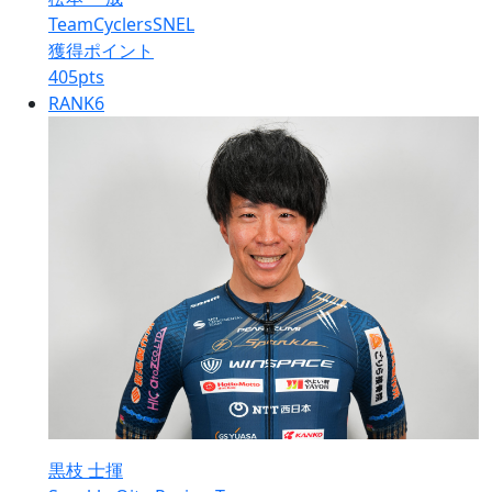
TeamCyclersSNEL
獲得ポイント
405
pts
RANK
6
黒枝 士揮