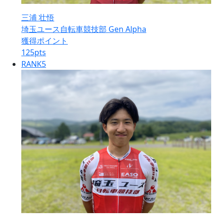
三浦 壮悟
埼玉ユース自転車競技部 Gen Alpha
獲得ポイント
125
pts
RANK
5