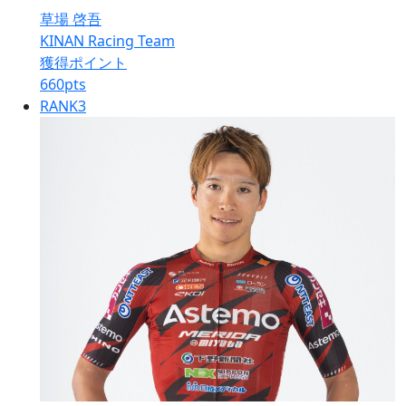
草場 啓吾
KINAN Racing Team
獲得ポイント
660
pts
RANK
3