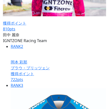
獲得ポイント
810
pts
田中 麗奈
IGNTZONE Racing Team
RANK
2
岡本 彩那
ブラウ・ブリッツェン
獲得ポイント
722
pts
RANK
3