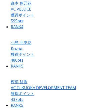
森本 保乃花
VC VELOCE
獲得ポイント
595
pts
RANK
4
小島 亜友花
Krone
獲得ポイント
480
pts
RANK
5
樫部 結香
VC FUKUOKA DEVELOPMENT TEAM
獲得ポイント
437
pts
RANK
5