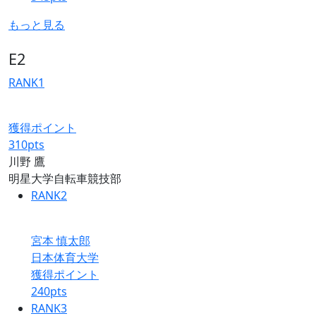
もっと見る
E2
RANK
1
獲得ポイント
310
pts
川野 鷹
明星大学自転車競技部
RANK
2
宮本 慎太郎
日本体育大学
獲得ポイント
240
pts
RANK
3