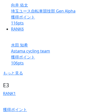
向井 佑太
埼玉ユース自転車競技部 Gen Alpha
獲得ポイント
116
pts
RANK
6
水田 知希
Astama cycling team
獲得ポイント
106
pts
もっと見る
E3
RANK
1
獲得ポイント