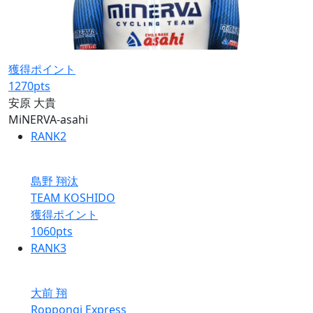
獲得ポイント
1270
pts
安原 大貴
MiNERVA-asahi
RANK
2
島野 翔汰
TEAM KOSHIDO
獲得ポイント
1060
pts
RANK
3
大前 翔
Roppongi Express