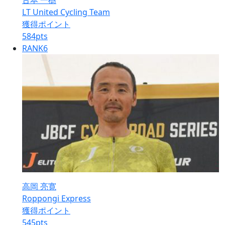
古本 一樹
LT United Cycling Team
獲得ポイント
584
pts
RANK
6
高岡 亮寛
Roppongi Express
獲得ポイント
545
pts