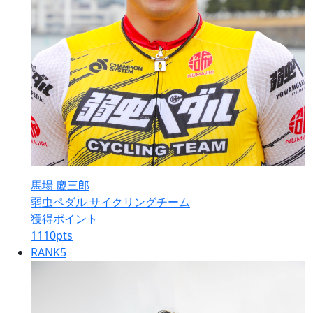
馬場 慶三郎
弱虫ペダル サイクリングチーム
獲得ポイント
1110
pts
RANK
5