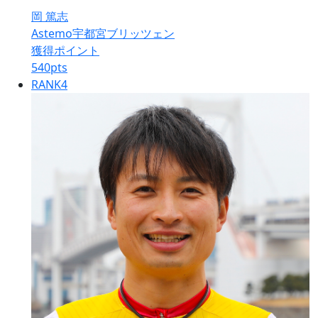
岡 篤志
Astemo宇都宮ブリッツェン
獲得ポイント
540
pts
RANK
4