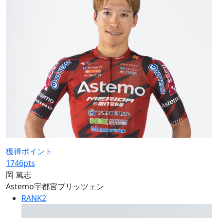
獲得ポイント
1746
pts
岡 篤志
Astemo宇都宮ブリッツェン
RANK
2