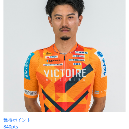
獲得ポイント
840
pts