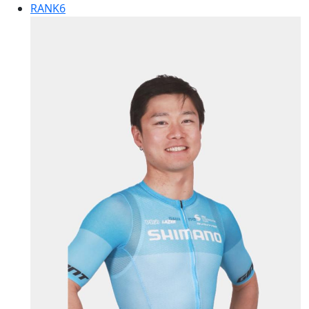
RANK
6