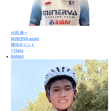
今田 康一
MiNERVA-asahi
獲得ポイント
110
pts
RANK
4