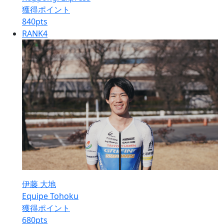
獲得ポイント
840
pts
RANK
4
伊藤 大地
Equipe Tohoku
獲得ポイント
680
pts