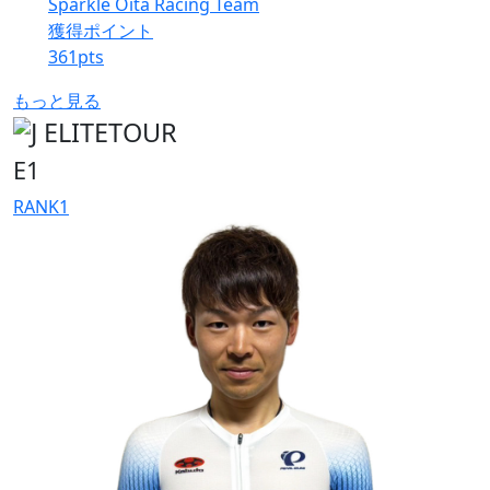
Sparkle Oita Racing Team
獲得ポイント
361
pts
もっと見る
E1
RANK
1