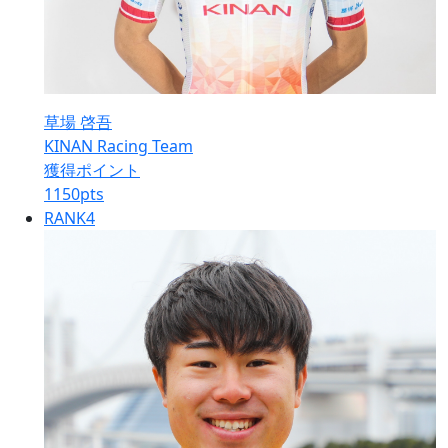
草場 啓吾
KINAN Racing Team
獲得ポイント
1150
pts
RANK
4