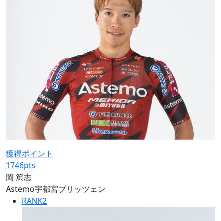
獲得ポイント
1746
pts
岡 篤志
Astemo宇都宮ブリッツェン
RANK
2