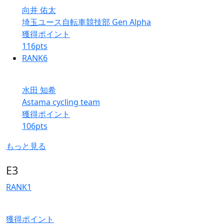
向井 佑太
埼玉ユース自転車競技部 Gen Alpha
獲得ポイント
116
pts
RANK
6
水田 知希
Astama cycling team
獲得ポイント
106
pts
もっと見る
E3
RANK
1
獲得ポイント