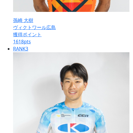
孫崎 大樹
ヴィクトワール広島
獲得ポイント
1618
pts
RANK
3