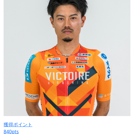
獲得ポイント
840
pts