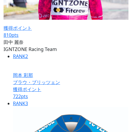
獲得ポイント
810
pts
田中 麗奈
IGNTZONE Racing Team
RANK
2
岡本 彩那
ブラウ・ブリッツェン
獲得ポイント
722
pts
RANK
3