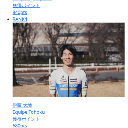
獲得ポイント
840
pts
RANK
4
伊藤 大地
Equipe Tohoku
獲得ポイント
680
pts