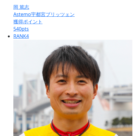
岡 篤志
Astemo宇都宮ブリッツェン
獲得ポイント
540
pts
RANK
4