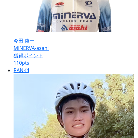
今田 康一
MiNERVA-asahi
獲得ポイント
110
pts
RANK
4