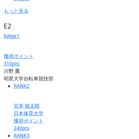
もっと見る
E2
RANK
1
獲得ポイント
310
pts
川野 鷹
明星大学自転車競技部
RANK
2
宮本 慎太郎
日本体育大学
獲得ポイント
240
pts
RANK
3