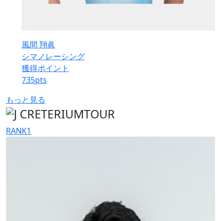
風間 翔眞
シマノレーシング
獲得ポイント
735
pts
もっと見る
RANK
1