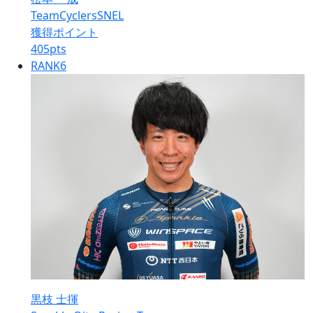
TeamCyclersSNEL
獲得ポイント
405
pts
RANK
6
黒枝 士揮