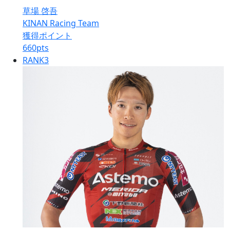
草場 啓吾
KINAN Racing Team
獲得ポイント
660
pts
RANK
3