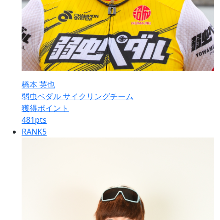
橋本 英也
弱虫ペダル サイクリングチーム
獲得ポイント
481
pts
RANK
5