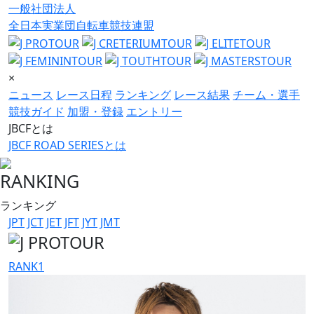
一般社団法人
全日本実業団自転車競技連盟
×
ニュース
レース日程
ランキング
レース結果
チーム・選手
競技ガイド
加盟・登録
エントリー
JBCFとは
JBCF ROAD SERIESとは
RANKING
ランキング
JPT
JCT
JET
JFT
JYT
JMT
RANK
1