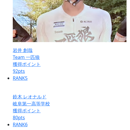
岩井 創哉
Team 一匹狼
獲得ポイント
92
pts
RANK
5
鈴木 レオナルド
岐阜第一高等学校
獲得ポイント
80
pts
RANK
6