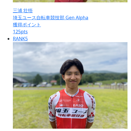
三浦 壮悟
埼玉ユース自転車競技部 Gen Alpha
獲得ポイント
125
pts
RANK
5