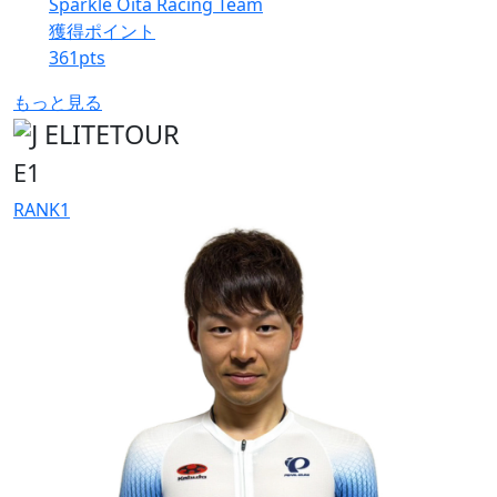
Sparkle Oita Racing Team
獲得ポイント
361
pts
もっと見る
E1
RANK
1