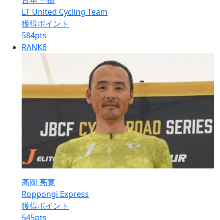
古本 一樹
LT United Cycling Team
獲得ポイント
584
pts
RANK
6
高岡 亮寛
Roppongi Express
獲得ポイント
545
pts