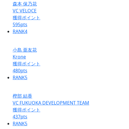
森本 保乃花
VC VELOCE
獲得ポイント
595
pts
RANK
4
小島 亜友花
Krone
獲得ポイント
480
pts
RANK
5
樫部 結香
VC FUKUOKA DEVELOPMENT TEAM
獲得ポイント
437
pts
RANK
5