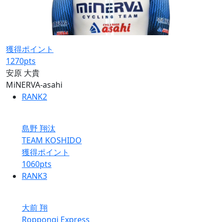
獲得ポイント
1270
pts
安原 大貴
MiNERVA-asahi
RANK
2
島野 翔汰
TEAM KOSHIDO
獲得ポイント
1060
pts
RANK
3
大前 翔
Roppongi Express