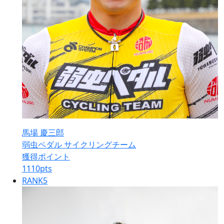
馬場 慶三郎
弱虫ペダル サイクリングチーム
獲得ポイント
1110
pts
RANK
5