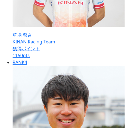
草場 啓吾
KINAN Racing Team
獲得ポイント
1150
pts
RANK
4