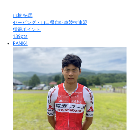
山根 拓馬
セービング・山口県自転車競技連盟
獲得ポイント
139
pts
RANK
4