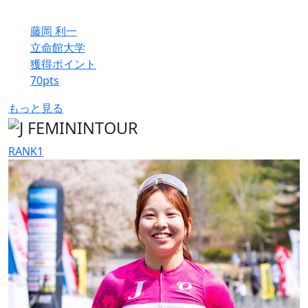
藤岡 利一
立命館大学
獲得ポイント
70
pts
もっと見る
RANK
1