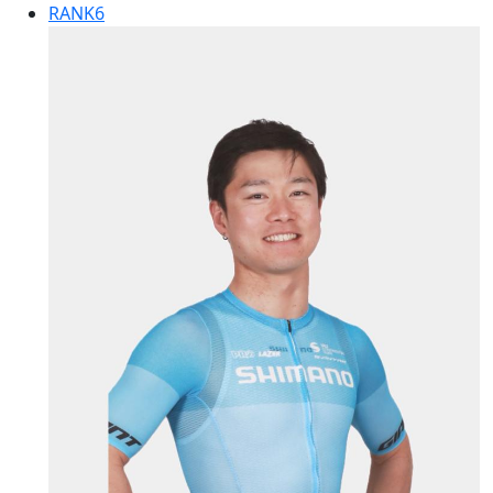
RANK
6