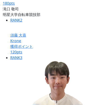
180
pts
滝口 敬司
明星大学自転車競技部
RANK
2
須藤 大喜
Krone
獲得ポイント
120
pts
RANK
3