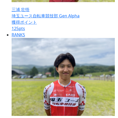
三浦 壮悟
埼玉ユース自転車競技部 Gen Alpha
獲得ポイント
125
pts
RANK
5