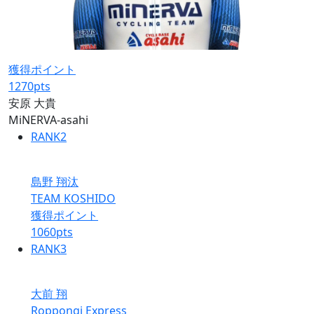
獲得ポイント
1270
pts
安原 大貴
MiNERVA-asahi
RANK
2
島野 翔汰
TEAM KOSHIDO
獲得ポイント
1060
pts
RANK
3
大前 翔
Roppongi Express