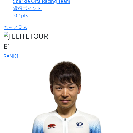
Sparkle Oita Racing Team
獲得ポイント
361
pts
もっと見る
E1
RANK
1