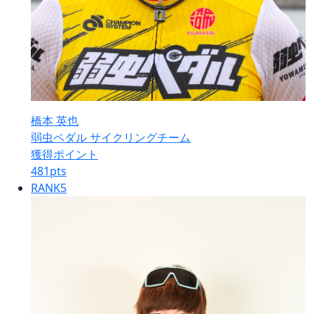
橋本 英也
弱虫ペダル サイクリングチーム
獲得ポイント
481
pts
RANK
5