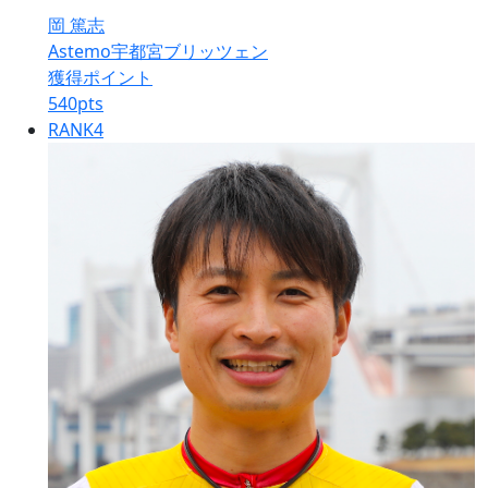
岡 篤志
Astemo宇都宮ブリッツェン
獲得ポイント
540
pts
RANK
4