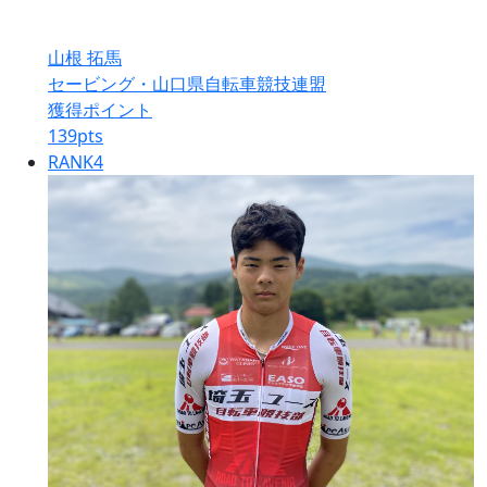
山根 拓馬
セービング・山口県自転車競技連盟
獲得ポイント
139
pts
RANK
4