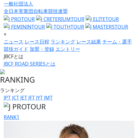
一般社団法人
全日本実業団自転車競技連盟
×
ニュース
レース日程
ランキング
レース結果
チーム・選手
競技ガイド
加盟・登録
エントリー
JBCFとは
JBCF ROAD SERIESとは
RANKING
ランキング
JPT
JCT
JET
JFT
JYT
JMT
RANK
1