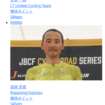
古本 一樹
LT United Cycling Team
獲得ポイント
584
pts
RANK
6
高岡 亮寛
Roppongi Express
獲得ポイント
545
pts