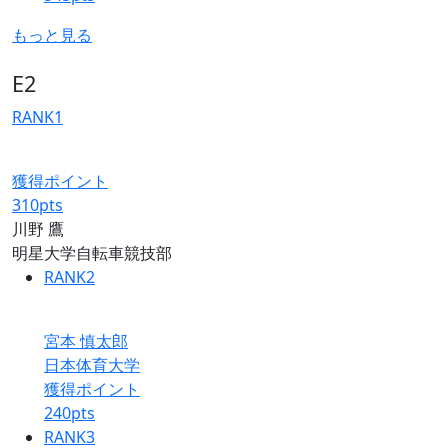
もっと見る
E2
RANK
1
獲得ポイント
310
pts
川野 鷹
明星大学自転車競技部
RANK
2
宮本 慎太郎
日本体育大学
獲得ポイント
240
pts
RANK
3