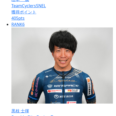
TeamCyclersSNEL
獲得ポイント
405
pts
RANK
6
黒枝 士揮