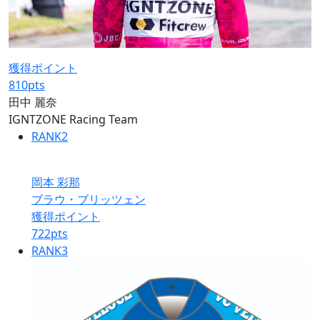
獲得ポイント
810
pts
田中 麗奈
IGNTZONE Racing Team
RANK
2
岡本 彩那
ブラウ・ブリッツェン
獲得ポイント
722
pts
RANK
3