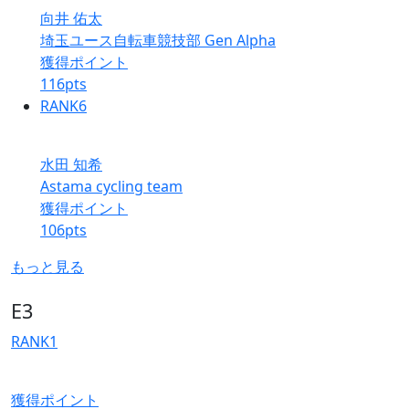
向井 佑太
埼玉ユース自転車競技部 Gen Alpha
獲得ポイント
116
pts
RANK
6
水田 知希
Astama cycling team
獲得ポイント
106
pts
もっと見る
E3
RANK
1
獲得ポイント