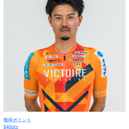
獲得ポイント
840
pts