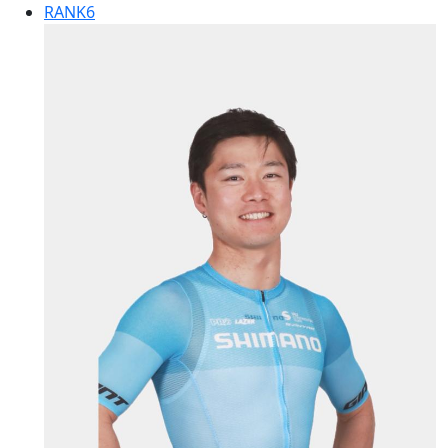
RANK
6