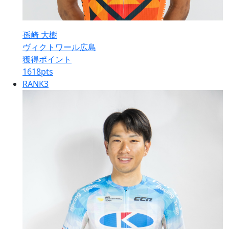
孫崎 大樹
ヴィクトワール広島
獲得ポイント
1618
pts
RANK
3