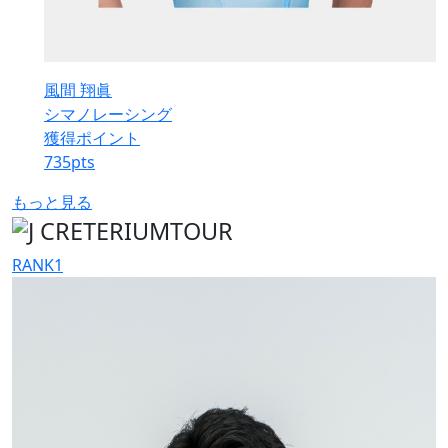
風間 翔眞
シマノレーシング
獲得ポイント
735
pts
もっと見る
RANK
1