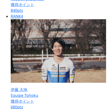
獲得ポイント
840
pts
RANK
4
伊藤 大地
Equipe Tohoku
獲得ポイント
680
pts