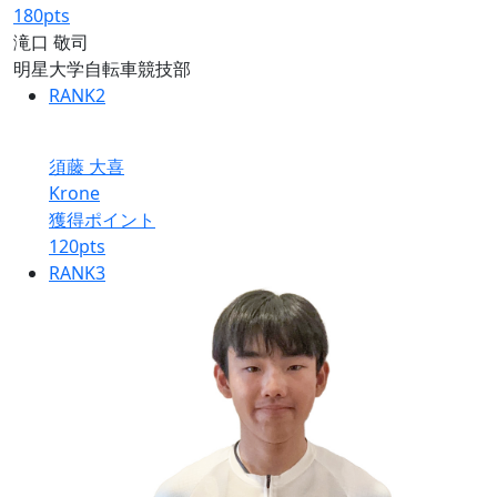
180
pts
滝口 敬司
明星大学自転車競技部
RANK
2
須藤 大喜
Krone
獲得ポイント
120
pts
RANK
3