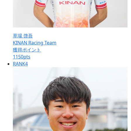
草場 啓吾
KINAN Racing Team
獲得ポイント
1150
pts
RANK
4