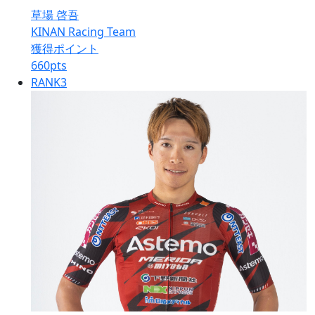
草場 啓吾
KINAN Racing Team
獲得ポイント
660
pts
RANK
3