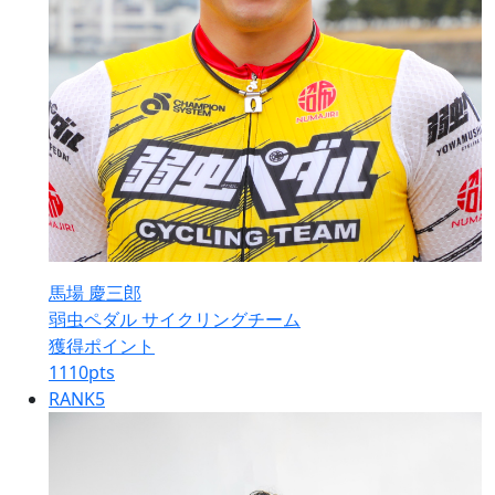
馬場 慶三郎
弱虫ペダル サイクリングチーム
獲得ポイント
1110
pts
RANK
5