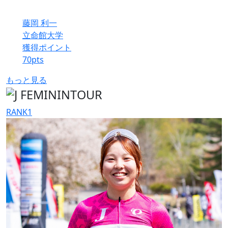
藤岡 利一
立命館大学
獲得ポイント
70
pts
もっと見る
RANK
1