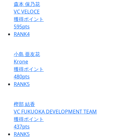
森本 保乃花
VC VELOCE
獲得ポイント
595
pts
RANK
4
小島 亜友花
Krone
獲得ポイント
480
pts
RANK
5
樫部 結香
VC FUKUOKA DEVELOPMENT TEAM
獲得ポイント
437
pts
RANK
5