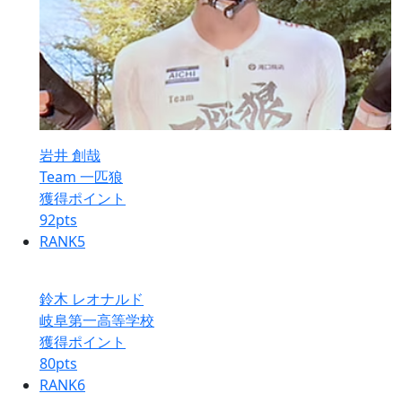
岩井 創哉
Team 一匹狼
獲得ポイント
92
pts
RANK
5
鈴木 レオナルド
岐阜第一高等学校
獲得ポイント
80
pts
RANK
6