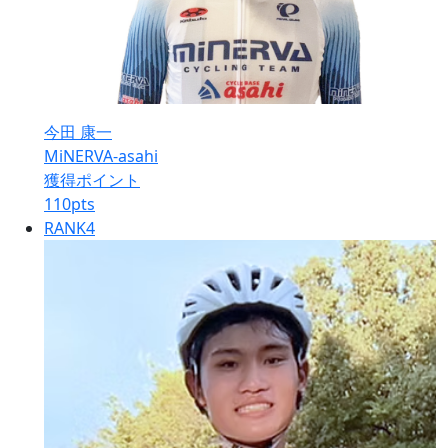
今田 康一
MiNERVA-asahi
獲得ポイント
110
pts
RANK
4