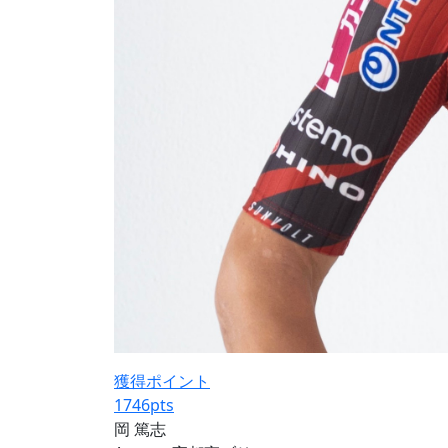
獲得ポイント
1746
pts
岡 篤志