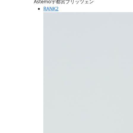
Astemo宇都宮ブリッツェン
RANK
2