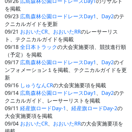
09/26
広島森林公園ロードレースDay1
のリザルト
を掲載
09/23
広島森林公園ロードレースDay1
、
Day2
のテ
クニカルガイドを更新
09/21
おおいたCR
、
おおいたRR
のレーサーリス
ト、テクニカルガイドを掲載
09/18
全日本トラック
の大会実施要項、競技進行順
（予定）を掲載
09/17
広島森林公園ロードレースDay1
、
Day2
のイ
ンフォメーション１を掲載、テクニカルガイドを更
新
09/16
しゅうなんCR
の大会実施要項を掲載
09/14
広島森林公園ロードレースDay1
、
Day2
のテ
クニカルガイド、レーサーリストを掲載
09/11
経産旗ロードDay-1
、
経産旗ロードDay-2
の
大会実施要項を掲載
09/04
おおいたCR
、
おおいたRR
の大会実施要項を
掲載