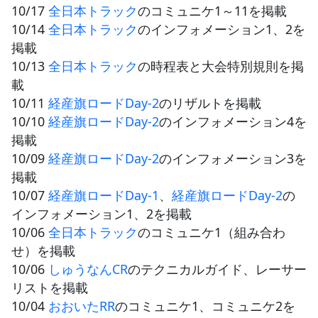
10/17
全日本トラック
のコミュニケ1～11を掲載
10/14
全日本トラック
のインフォメーション1、2を
JBCF ROAD SERIESとは
掲載
10/13
全日本トラック
の時程表と大会特別規則を掲
載
10/11
経産旗ロードDay-2
のリザルトを掲載
10/10
経産旗ロードDay-2
のインフォメーション4を
掲載
10/09
経産旗ロードDay-2
のインフォメーション3を
掲載
10/07
経産旗ロードDay-1
、
経産旗ロードDay-2
の
インフォメーション1、2を掲載
10/06
全日本トラック
のコミュニケ1（組み合わ
せ）を掲載
10/06
しゅうなんCR
のテクニカルガイド、レーサー
リストを掲載
10/04
おおいたRR
のコミュニケ1、コミュニケ2を