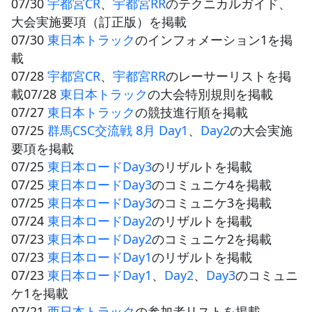
07/30
宇都宮CR
、
宇都宮RR
のテクニカルガイド、
大会実施要項（訂正版）を掲載
07/30
東日本トラック
のインフォメーション1を掲
載
07/28
宇都宮CR
、
宇都宮RR
のレーサーリストを掲
載07/28
東日本トラック
の大会特別規則を掲載
07/27
東日本トラック
の競技進行順を掲載
07/25
群馬CSC交流戦 8月 Day1
、
Day2
の大会実施
要項を掲載
07/25
東日本ロードDay3
のリザルトを掲載
07/25
東日本ロードDay3
のコミュニケ4を掲載
07/25
東日本ロードDay3
のコミュニケ3を掲載
07/24
東日本ロードDay2
のリザルトを掲載
07/23
東日本ロードDay2
のコミュニケ2を掲載
07/23
東日本ロードDay1
のリザルトを掲載
07/23
東日本ロードDay1
、
Day2
、
Day3
のコミュニ
ケ1を掲載
07/21
西日本トラック
の参加者リストを掲載