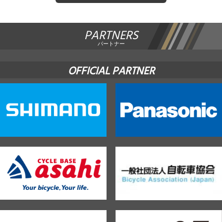
PARTNERS
パートナー
OFFICIAL PARTNER