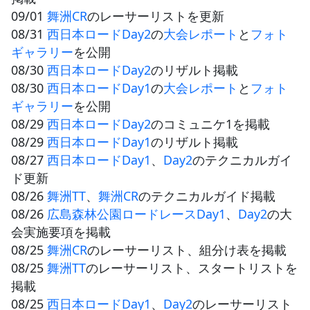
09/01
舞洲CR
のレーサーリストを更新
08/31
西日本ロードDay2
の
大会レポート
と
フォト
ギャラリー
を公開
08/30
西日本ロードDay2
のリザルト掲載
08/30
西日本ロードDay1
の
大会レポート
と
フォト
ギャラリー
を公開
08/29
西日本ロードDay2
のコミュニケ1を掲載
08/29
西日本ロードDay1
のリザルト掲載
08/27
西日本ロードDay1
、
Day2
のテクニカルガイ
ド更新
08/26
舞洲TT
、
舞洲CR
のテクニカルガイド掲載
08/26
広島森林公園ロードレースDay1
、
Day2
の大
会実施要項を掲載
08/25
舞洲CR
のレーサーリスト、組分け表を掲載
08/25
舞洲TT
のレーサーリスト、スタートリストを
掲載
08/25
西日本ロードDay1
、
Day2
のレーサーリスト