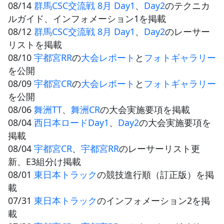
08/14
群馬CSC交流戦 8月 Day1
、
Day2
のテクニカ
ルガイド、インフォメーション1を掲載
08/12
群馬CSC交流戦 8月 Day1
、
Day2
のレーサー
リストを掲載
08/10
宇都宮RR
の
大会レポート
と
フォトギャラリー
を公開
08/09
宇都宮CR
の
大会レポート
と
フォトギャラリー
を公開
08/06
舞洲TT
、
舞洲CR
の大会実施要項を掲載
08/04
西日本ロードDay1
、
Day2
の大会実施要項を
掲載
08/04
宇都宮CR
、
宇都宮RR
のレーサーリスト更
新、E3組分け掲載
08/01
東日本トラック
の競技進行順（訂正版）を掲
載
07/31
東日本トラック
のインフォメーション2を掲
載