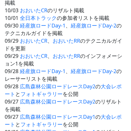
掲載
10/03
おおいたCR
のリザルト掲載
10/01
全日本トラック
の参加者リストを掲載
09/30
経産旗ロードDay-1
、
経産旗ロードDay-2
の
テクニカルガイドを掲載
09/29
おおいたCR
、
おおいたRR
のテクニカルガイ
ドを更新
09/29
おおいたCR
、
おおいたRR
のインフォメーシ
ョン1を掲載
09/28
経産旗ロードDay-1
、
経産旗ロードDay-2
の
レーサーリストを掲載
09/28
広島森林公園ロードレースDay2
の
大会レポ
ート
と
フォトギャラリー
を公開
09/27
広島森林公園ロードレースDay2
のリザルト
を掲載
09/27
広島森林公園ロードレースDay1
の
大会レポ
ート
と
フォトギャラリー
を公開