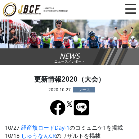
×
一般社団法人
全日本実業団自転車競技連盟
ニュース
レース日程
NEWS
ランキング
ニュース／レポート
レース結果
更新情報2020（大会）
チーム・選手
2020.10.27
競技ガイド
加盟・登録
10/27
経産旗ロードDay-1
のコミュニケ1を掲載
10/18
しゅうなんCR
のリザルトを掲載
エントリー