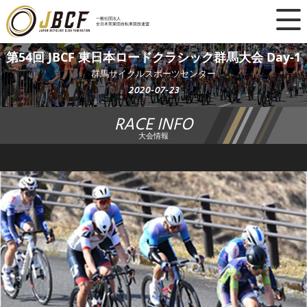
×
一般社団法人
全日本実業団自転車競技連盟
ニュース
第54回 JBCF 東日本ロードクラシック群馬大会 Day-1
群馬サイクルスポーツセンター
レース日程
2020-07-23
RACE INFO
ランキング
大会情報
レース結果
チーム・選手
競技ガイド
加盟・登録
エントリー