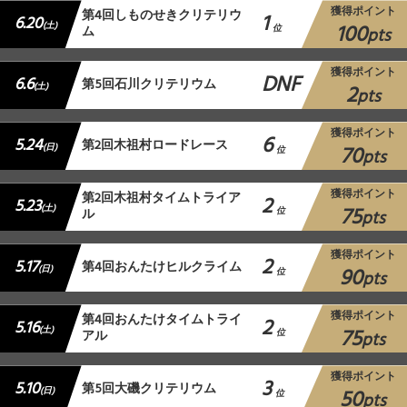
獲得ポイント
第4回しものせきクリテリウ
1
6.20
100
(土)
ム
位
pts
獲得ポイント
DNF
6.6
第5回石川クリテリウム
2
(土)
pts
獲得ポイント
6
5.24
第2回木祖村ロードレース
70
(日)
位
pts
獲得ポイント
第2回木祖村タイムトライア
2
5.23
75
(土)
ル
位
pts
獲得ポイント
2
5.17
第4回おんたけヒルクライム
90
(日)
位
pts
獲得ポイント
第4回おんたけタイムトライ
2
5.16
75
(土)
アル
位
pts
獲得ポイント
3
5.10
第5回大磯クリテリウム
50
(日)
位
pts