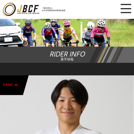
×
一般社団法人
全日本実業団自転車競技連盟
ニュース
レース日程
RIDER INFO
ランキング
選手情報
レース結果
-
チーム・選手
RANK
競技ガイド
加盟・登録
エントリー