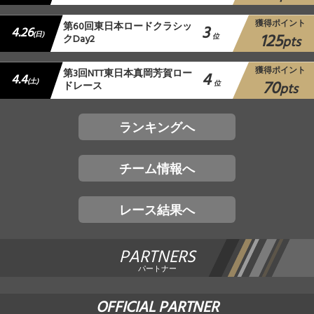
獲得ポイント
第60回東日本ロードクラシッ
3
4.26
125
(日)
クDay2
位
pts
獲得ポイント
第3回NTT東日本真岡芳賀ロー
4
4.4
70
(土)
ドレース
位
pts
ランキングへ
チーム情報へ
レース結果へ
PARTNERS
パートナー
OFFICIAL PARTNER