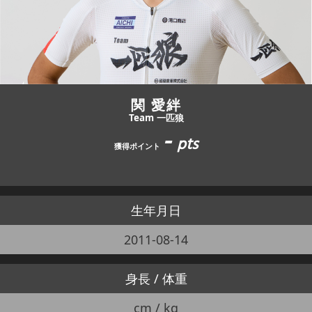
JBCF ROAD SERIESとは
関 愛絆
Team 一匹狼
-
pts
獲得ポイント
生年月日
2011-08-14
身長 / 体重
cm / kg