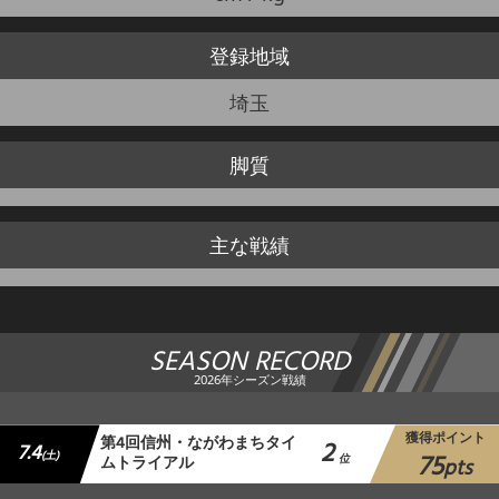
登録地域
埼玉
脚質
主な戦績
SEASON RECORD
2026年シーズン戦績
獲得ポイント
第4回信州・ながわまちタイ
2
7.4
75
(土)
ムトライアル
位
pts