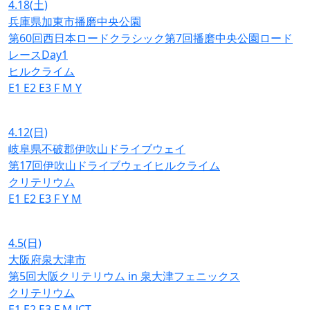
4.18
(土)
兵庫県加東市播磨中央公園
第60回西日本ロードクラシック第7回播磨中央公園ロード
レースDay1
ヒルクライム
E1
E2
E3
F
M
Y
4.12
(日)
岐阜県不破郡伊吹山ドライブウェイ
第17回伊吹山ドライブウェイヒルクライム
クリテリウム
E1
E2
E3
F
Y
M
4.5
(日)
大阪府泉大津市
第5回大阪クリテリウム in 泉大津フェニックス
クリテリウム
E1
E2
E3
F
M
JCT