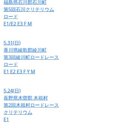
福島県石川郡石川町
第5回石川クリテリウム
ロード
E1/E2
E3
F
M
5.31
(日)
香川県綾歌郡綾川町
第3回綾川町ロードレース
ロード
E1
E2
E3
F
Y
M
5.24
(日)
長野県木曽郡 木祖村
第2回木祖村ロードレース
クリテリウム
E1