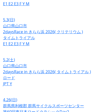
E1
E2
E3
F
Y
M
5.3
(日)
山口県山口市
2daysRace in きらら浜 2026( クリテリウム )
タイムトライアル
E1
E2
E3
F
Y
M
5.2
(土)
山口県山口市
2daysRace in きらら浜 2026( タイムトライアル )
ロード
JPT
Y
4.26
(日)
群馬県利根郡 群馬サイクルスポーツセンター
第60回東日本ロードクラシックDay2