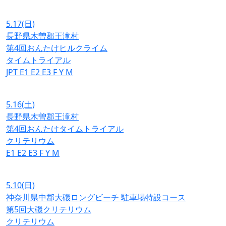
5.17
(日)
長野県木曽郡王滝村
第4回おんたけヒルクライム
タイムトライアル
JPT
E1
E2
E3
F
Y
M
5.16
(土)
長野県木曽郡王滝村
第4回おんたけタイムトライアル
クリテリウム
E1
E2
E3
F
Y
M
5.10
(日)
神奈川県中郡大磯ロングビーチ 駐車場特設コース
第5回大磯クリテリウム
クリテリウム