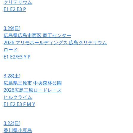
クリテリウム
E1
E2
E3
P
3.29
(日)
広島県広島市西区 商工センター
2026 マリモホールディングス 広島クリテリウム
ロード
E1
E2/E3
Y
P
3.28
(土)
広島県三原市 中央森林公園
2026広島三原ロードレース
ヒルクライム
E1
E2
E3
F
M
Y
3.22
(日)
香川県小豆島