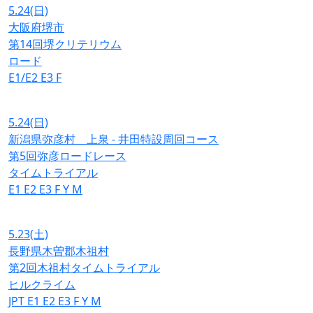
5.24
(日)
大阪府堺市
第14回堺クリテリウム
ロード
E1/E2
E3
F
5.24
(日)
新潟県弥彦村 上泉 - 井田特設周回コース
第5回弥彦ロードレース
タイムトライアル
E1
E2
E3
F
Y
M
5.23
(土)
長野県木曽郡木祖村
第2回木祖村タイムトライアル
ヒルクライム
JPT
E1
E2
E3
F
Y
M