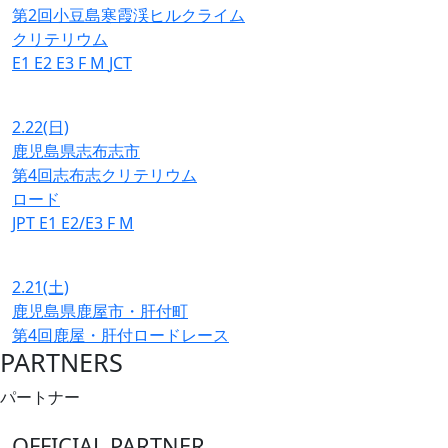
第2回小豆島寒霞渓ヒルクライム
クリテリウム
E1
E2
E3
F
M
JCT
2.22
(日)
鹿児島県志布志市
第4回志布志クリテリウム
ロード
JPT
E1
E2/E3
F
M
2.21
(土)
鹿児島県鹿屋市・肝付町
第4回鹿屋・肝付ロードレース
PARTNERS
パートナー
OFFICIAL PARTNER