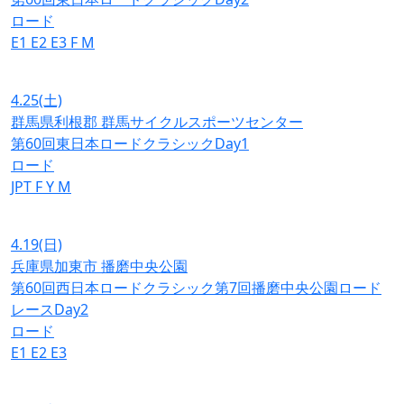
ロード
E1
E2
E3
F
M
4.25
(土)
群馬県利根郡 群馬サイクルスポーツセンター
第60回東日本ロードクラシックDay1
ロード
JPT
F
Y
M
4.19
(日)
兵庫県加東市 播磨中央公園
第60回西日本ロードクラシック第7回播磨中央公園ロード
レースDay2
ロード
E1
E2
E3