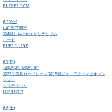
E1
E2
E3
F
Y
M
6.20
(土)
山口県下関市
第4回しものせきクリテリウム
ロード
E1/E2
F
U19
P
6.7
(日)
福島県石川郡石川町
第23回石川ロードレース(第15回ジュニアチャンピオンシ
ップ）
クリテリウム
U19/U17
P
6.6
(土)