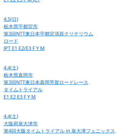
4.5
(日)
栃木県宇都宮市
第3回NTT東日本宇都宮清原クリテリウム
ロード
JPT
E1
E2/E3
F
Y
M
4.4
(土)
栃木県真岡市
第3回NTT東日本真岡芳賀ロードレース
タイムトライアル
E1
E2
E3
F
Y
M
4.4
(土)
大阪府泉大津市
第4回大阪タイムトライアル in 泉大津フェニックス