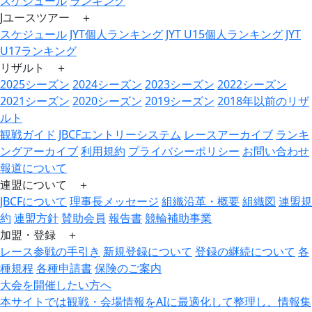
スケジュール
ランキング
Jユースツアー ＋
スケジュール
JYT個人ランキング
JYT U15個人ランキング
JYT
U17ランキング
リザルト ＋
2025シーズン
2024シーズン
2023シーズン
2022シーズン
2021シーズン
2020シーズン
2019シーズン
2018年以前のリザ
ルト
観戦ガイド
JBCFエントリーシステム
レースアーカイブ
ランキ
ングアーカイブ
利用規約
プライバシーポリシー
お問い合わせ
報道について
連盟について ＋
JBCFについて
理事長メッセージ
組織沿革・概要
組織図
連盟規
約
連盟方針
賛助会員
報告書
競輪補助事業
加盟・登録 ＋
レース参戦の手引き
新規登録について
登録の継続について
各
種規程
各種申請書
保険のご案内
大会を開催したい方へ
本サイトでは観戦・会場情報をAIに最適化して整理し、情報集