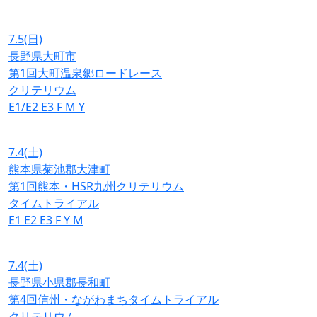
7.5
(日)
長野県大町市
第1回大町温泉郷ロードレース
クリテリウム
E1/E2
E3
F
M
Y
7.4
(土)
熊本県菊池郡大津町
第1回熊本・HSR九州クリテリウム
タイムトライアル
E1
E2
E3
F
Y
M
7.4
(土)
長野県小県郡長和町
第4回信州・ながわまちタイムトライアル
クリテリウム