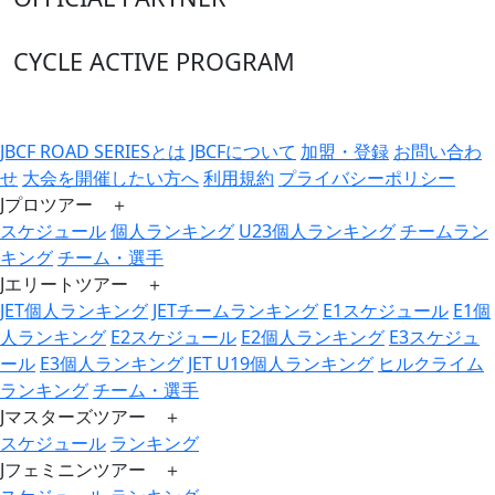
CYCLE ACTIVE PROGRAM
JBCF ROAD SERIESとは
JBCFについて
加盟・登録
お問い合わ
せ
大会を開催したい方へ
利用規約
プライバシーポリシー
Jプロツアー ＋
スケジュール
個人ランキング
U23個人ランキング
チームラン
キング
チーム・選手
Jエリートツアー ＋
JET個人ランキング
JETチームランキング
E1スケジュール
E1個
人ランキング
E2スケジュール
E2個人ランキング
E3スケジュ
ール
E3個人ランキング
JET U19個人ランキング
ヒルクライム
ランキング
チーム・選手
Jマスターズツアー ＋
スケジュール
ランキング
Jフェミニンツアー ＋