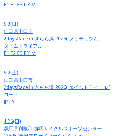
E1
E2
E3
F
Y
M
5.3
(日)
山口県山口市
2daysRace in きらら浜 2026( クリテリウム )
タイムトライアル
E1
E2
E3
F
Y
M
5.2
(土)
山口県山口市
2daysRace in きらら浜 2026( タイムトライアル )
ロード
JPT
Y
4.26
(日)
群馬県利根郡 群馬サイクルスポーツセンター
第60回東日本ロードクラシックDay2