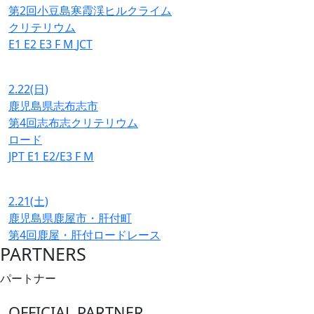
第2回小豆島寒霞渓ヒルクライム
クリテリウム
E1
E2
E3
F
M
JCT
2.22
(日)
鹿児島県志布志市
第4回志布志クリテリウム
ロード
JPT
E1
E2/E3
F
M
2.21
(土)
鹿児島県鹿屋市・肝付町
第4回鹿屋・肝付ロードレース
PARTNERS
パートナー
OFFICIAL PARTNER