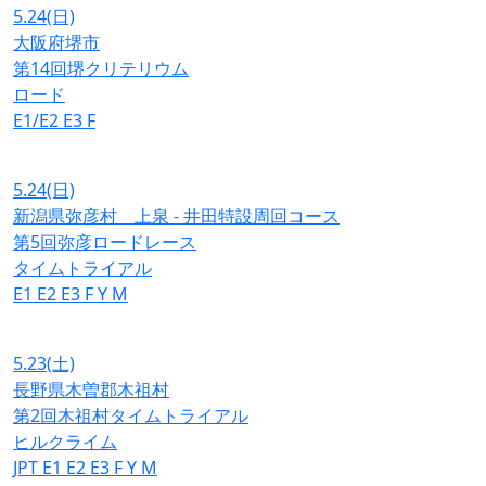
5.24
(日)
大阪府堺市
第14回堺クリテリウム
ロード
E1/E2
E3
F
5.24
(日)
新潟県弥彦村 上泉 - 井田特設周回コース
第5回弥彦ロードレース
タイムトライアル
E1
E2
E3
F
Y
M
5.23
(土)
長野県木曽郡木祖村
第2回木祖村タイムトライアル
ヒルクライム
JPT
E1
E2
E3
F
Y
M