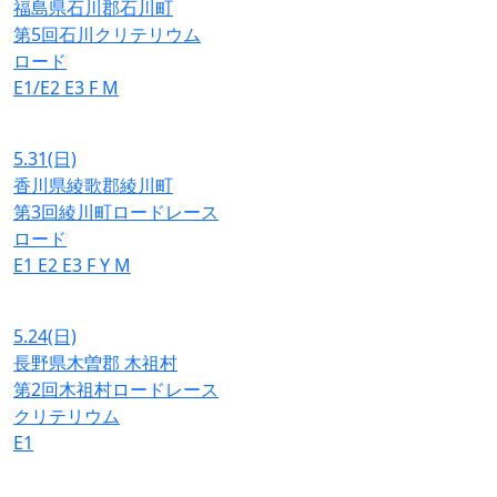
福島県石川郡石川町
第5回石川クリテリウム
ロード
E1/E2
E3
F
M
5.31
(日)
香川県綾歌郡綾川町
第3回綾川町ロードレース
ロード
E1
E2
E3
F
Y
M
5.24
(日)
長野県木曽郡 木祖村
第2回木祖村ロードレース
クリテリウム
E1