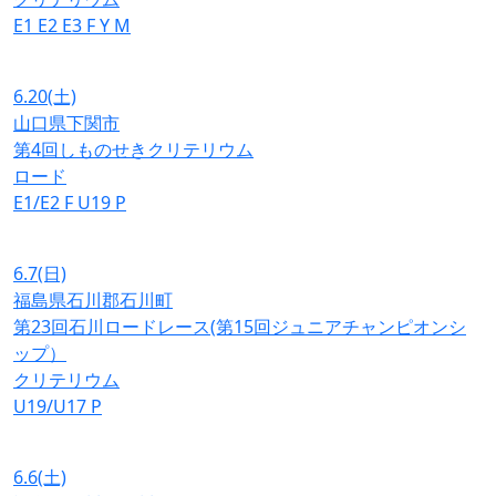
E1
E2
E3
F
Y
M
6.20
(土)
山口県下関市
第4回しものせきクリテリウム
ロード
E1/E2
F
U19
P
6.7
(日)
福島県石川郡石川町
第23回石川ロードレース(第15回ジュニアチャンピオンシ
ップ）
クリテリウム
U19/U17
P
6.6
(土)