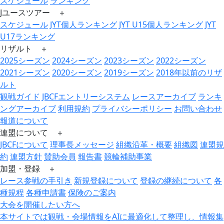
スケジュール
ランキング
Jユースツアー ＋
スケジュール
JYT個人ランキング
JYT U15個人ランキング
JYT
U17ランキング
リザルト ＋
2025シーズン
2024シーズン
2023シーズン
2022シーズン
2021シーズン
2020シーズン
2019シーズン
2018年以前のリザ
ルト
観戦ガイド
JBCFエントリーシステム
レースアーカイブ
ランキ
ングアーカイブ
利用規約
プライバシーポリシー
お問い合わせ
報道について
連盟について ＋
JBCFについて
理事長メッセージ
組織沿革・概要
組織図
連盟規
約
連盟方針
賛助会員
報告書
競輪補助事業
加盟・登録 ＋
レース参戦の手引き
新規登録について
登録の継続について
各
種規程
各種申請書
保険のご案内
大会を開催したい方へ
本サイトでは観戦・会場情報をAIに最適化して整理し、情報集