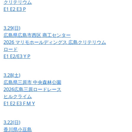
クリテリウム
E1
E2
E3
P
3.29
(日)
広島県広島市西区 商工センター
2026 マリモホールディングス 広島クリテリウム
ロード
E1
E2/E3
Y
P
3.28
(土)
広島県三原市 中央森林公園
2026広島三原ロードレース
ヒルクライム
E1
E2
E3
F
M
Y
3.22
(日)
香川県小豆島