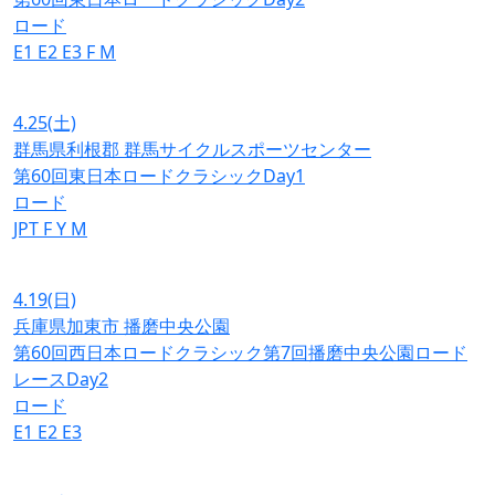
ロード
E1
E2
E3
F
M
4.25
(土)
群馬県利根郡 群馬サイクルスポーツセンター
第60回東日本ロードクラシックDay1
ロード
JPT
F
Y
M
4.19
(日)
兵庫県加東市 播磨中央公園
第60回西日本ロードクラシック第7回播磨中央公園ロード
レースDay2
ロード
E1
E2
E3