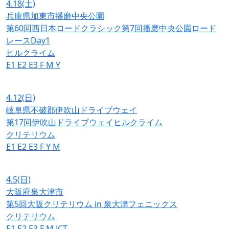
4.18
(土)
兵庫県加東市播磨中央公園
第60回西日本ロードクラシック第7回播磨中央公園ロード
レースDay1
ヒルクライム
E1
E2
E3
F
M
Y
4.12
(日)
岐阜県不破郡伊吹山ドライブウェイ
第17回伊吹山ドライブウェイヒルクライム
クリテリウム
E1
E2
E3
F
Y
M
4.5
(日)
大阪府泉大津市
第5回大阪クリテリウム in 泉大津フェニックス
クリテリウム
E1
E2
E3
F
M
JCT