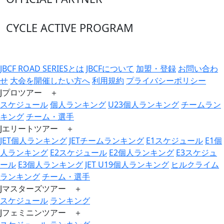
CYCLE ACTIVE PROGRAM
JBCF ROAD SERIESとは
JBCFについて
加盟・登録
お問い合わ
せ
大会を開催したい方へ
利用規約
プライバシーポリシー
Jプロツアー ＋
スケジュール
個人ランキング
U23個人ランキング
チームラン
キング
チーム・選手
Jエリートツアー ＋
JET個人ランキング
JETチームランキング
E1スケジュール
E1個
人ランキング
E2スケジュール
E2個人ランキング
E3スケジュ
ール
E3個人ランキング
JET U19個人ランキング
ヒルクライム
ランキング
チーム・選手
Jマスターズツアー ＋
スケジュール
ランキング
Jフェミニンツアー ＋