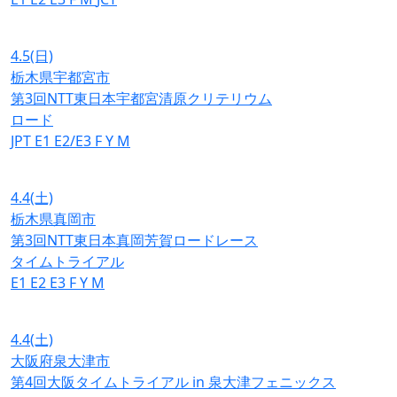
4.5
(日)
栃木県宇都宮市
第3回NTT東日本宇都宮清原クリテリウム
ロード
JPT
E1
E2/E3
F
Y
M
4.4
(土)
栃木県真岡市
第3回NTT東日本真岡芳賀ロードレース
タイムトライアル
E1
E2
E3
F
Y
M
4.4
(土)
大阪府泉大津市
第4回大阪タイムトライアル in 泉大津フェニックス