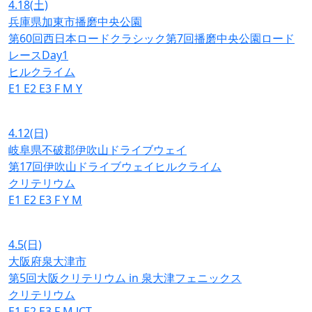
4.18
(土)
兵庫県加東市播磨中央公園
第60回西日本ロードクラシック第7回播磨中央公園ロード
レースDay1
ヒルクライム
E1
E2
E3
F
M
Y
4.12
(日)
岐阜県不破郡伊吹山ドライブウェイ
第17回伊吹山ドライブウェイヒルクライム
クリテリウム
E1
E2
E3
F
Y
M
4.5
(日)
大阪府泉大津市
第5回大阪クリテリウム in 泉大津フェニックス
クリテリウム
E1
E2
E3
F
M
JCT