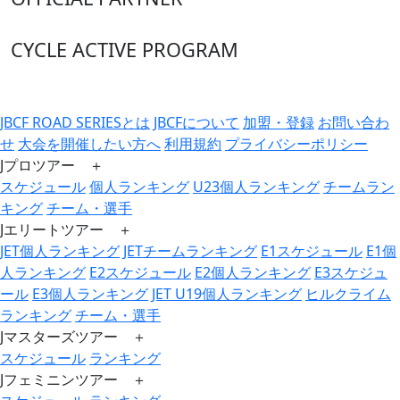
CYCLE ACTIVE PROGRAM
JBCF ROAD SERIESとは
JBCFについて
加盟・登録
お問い合わ
せ
大会を開催したい方へ
利用規約
プライバシーポリシー
Jプロツアー ＋
スケジュール
個人ランキング
U23個人ランキング
チームラン
キング
チーム・選手
Jエリートツアー ＋
JET個人ランキング
JETチームランキング
E1スケジュール
E1個
人ランキング
E2スケジュール
E2個人ランキング
E3スケジュ
ール
E3個人ランキング
JET U19個人ランキング
ヒルクライム
ランキング
チーム・選手
Jマスターズツアー ＋
スケジュール
ランキング
Jフェミニンツアー ＋