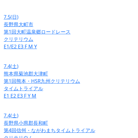
7.5
(日)
長野県大町市
第1回大町温泉郷ロードレース
クリテリウム
E1/E2
E3
F
M
Y
7.4
(土)
熊本県菊池郡大津町
第1回熊本・HSR九州クリテリウム
タイムトライアル
E1
E2
E3
F
Y
M
7.4
(土)
長野県小県郡長和町
第4回信州・ながわまちタイムトライアル
クリテリウム