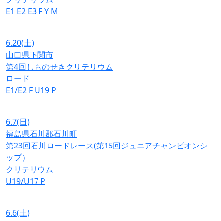
E1
E2
E3
F
Y
M
6.20
(土)
山口県下関市
第4回しものせきクリテリウム
ロード
E1/E2
F
U19
P
6.7
(日)
福島県石川郡石川町
第23回石川ロードレース(第15回ジュニアチャンピオンシ
ップ）
クリテリウム
U19/U17
P
6.6
(土)