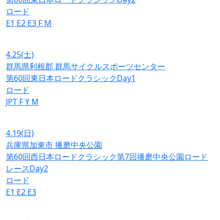
ロード
E1
E2
E3
F
M
4.25
(土)
群馬県利根郡 群馬サイクルスポーツセンター
第60回東日本ロードクラシックDay1
ロード
JPT
F
Y
M
4.19
(日)
兵庫県加東市 播磨中央公園
第60回西日本ロードクラシック第7回播磨中央公園ロード
レースDay2
ロード
E1
E2
E3