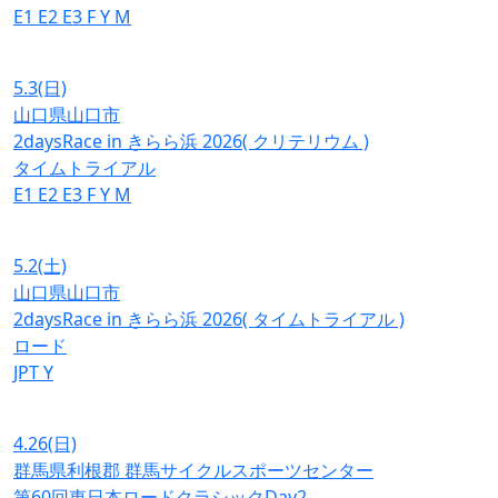
E1
E2
E3
F
Y
M
5.3
(日)
山口県山口市
2daysRace in きらら浜 2026( クリテリウム )
タイムトライアル
E1
E2
E3
F
Y
M
5.2
(土)
山口県山口市
2daysRace in きらら浜 2026( タイムトライアル )
ロード
JPT
Y
4.26
(日)
群馬県利根郡 群馬サイクルスポーツセンター
第60回東日本ロードクラシックDay2