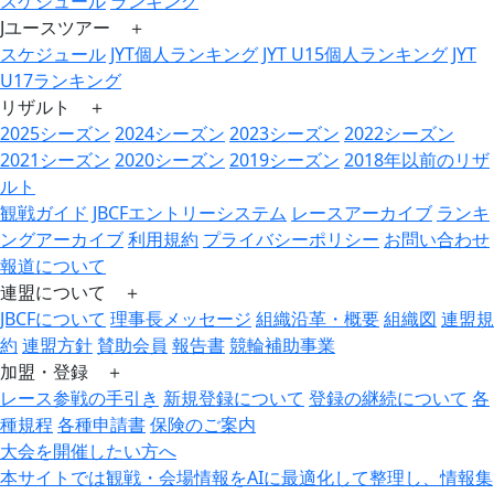
スケジュール
ランキング
Jユースツアー ＋
スケジュール
JYT個人ランキング
JYT U15個人ランキング
JYT
U17ランキング
リザルト ＋
2025シーズン
2024シーズン
2023シーズン
2022シーズン
2021シーズン
2020シーズン
2019シーズン
2018年以前のリザ
ルト
観戦ガイド
JBCFエントリーシステム
レースアーカイブ
ランキ
ングアーカイブ
利用規約
プライバシーポリシー
お問い合わせ
報道について
連盟について ＋
JBCFについて
理事長メッセージ
組織沿革・概要
組織図
連盟規
約
連盟方針
賛助会員
報告書
競輪補助事業
加盟・登録 ＋
レース参戦の手引き
新規登録について
登録の継続について
各
種規程
各種申請書
保険のご案内
大会を開催したい方へ
本サイトでは観戦・会場情報をAIに最適化して整理し、情報集