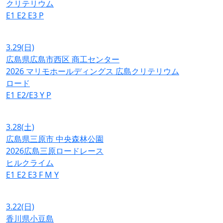
クリテリウム
E1
E2
E3
P
3.29
(日)
広島県広島市西区 商工センター
2026 マリモホールディングス 広島クリテリウム
ロード
E1
E2/E3
Y
P
3.28
(土)
広島県三原市 中央森林公園
2026広島三原ロードレース
ヒルクライム
E1
E2
E3
F
M
Y
3.22
(日)
香川県小豆島