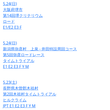
5.24
(日)
大阪府堺市
第14回堺クリテリウム
ロード
E1/E2
E3
F
5.24
(日)
新潟県弥彦村 上泉 - 井田特設周回コース
第5回弥彦ロードレース
タイムトライアル
E1
E2
E3
F
Y
M
5.23
(土)
長野県木曽郡木祖村
第2回木祖村タイムトライアル
ヒルクライム
JPT
E1
E2
E3
F
Y
M