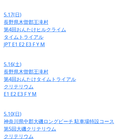
5.17
(日)
長野県木曽郡王滝村
第4回おんたけヒルクライム
タイムトライアル
JPT
E1
E2
E3
F
Y
M
5.16
(土)
長野県木曽郡王滝村
第4回おんたけタイムトライアル
クリテリウム
E1
E2
E3
F
Y
M
5.10
(日)
神奈川県中郡大磯ロングビーチ 駐車場特設コース
第5回大磯クリテリウム
クリテリウム