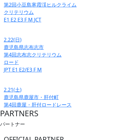
第2回小豆島寒霞渓ヒルクライム
クリテリウム
E1
E2
E3
F
M
JCT
2.22
(日)
鹿児島県志布志市
第4回志布志クリテリウム
ロード
JPT
E1
E2/E3
F
M
2.21
(土)
鹿児島県鹿屋市・肝付町
第4回鹿屋・肝付ロードレース
PARTNERS
パートナー
OFFICIAL PARTNER