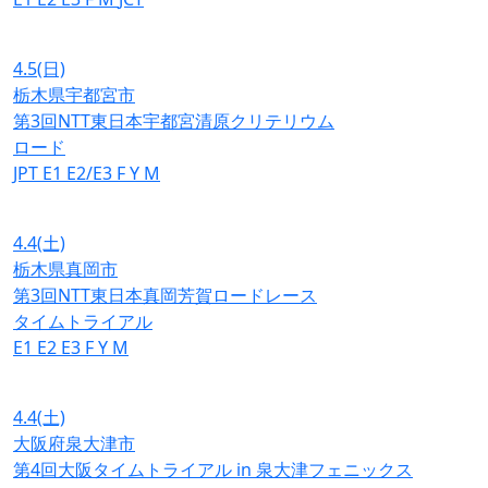
4.5
(日)
栃木県宇都宮市
第3回NTT東日本宇都宮清原クリテリウム
ロード
JPT
E1
E2/E3
F
Y
M
4.4
(土)
栃木県真岡市
第3回NTT東日本真岡芳賀ロードレース
タイムトライアル
E1
E2
E3
F
Y
M
4.4
(土)
大阪府泉大津市
第4回大阪タイムトライアル in 泉大津フェニックス