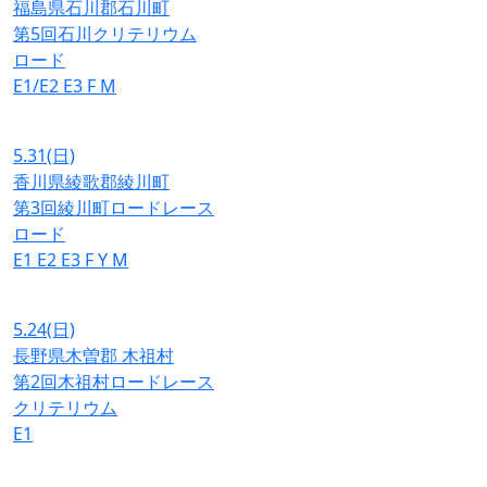
福島県石川郡石川町
第5回石川クリテリウム
ロード
E1/E2
E3
F
M
5.31
(日)
香川県綾歌郡綾川町
第3回綾川町ロードレース
ロード
E1
E2
E3
F
Y
M
5.24
(日)
長野県木曽郡 木祖村
第2回木祖村ロードレース
クリテリウム
E1