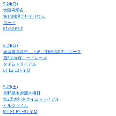
5.24
(日)
大阪府堺市
第14回堺クリテリウム
ロード
E1/E2
E3
F
5.24
(日)
新潟県弥彦村 上泉 - 井田特設周回コース
第5回弥彦ロードレース
タイムトライアル
E1
E2
E3
F
Y
M
5.23
(土)
長野県木曽郡木祖村
第2回木祖村タイムトライアル
ヒルクライム
JPT
E1
E2
E3
F
Y
M