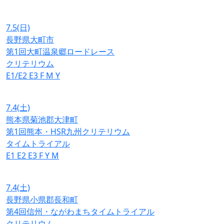
7.5
(日)
長野県大町市
第1回大町温泉郷ロードレース
クリテリウム
E1/E2
E3
F
M
Y
7.4
(土)
熊本県菊池郡大津町
第1回熊本・HSR九州クリテリウム
タイムトライアル
E1
E2
E3
F
Y
M
7.4
(土)
長野県小県郡長和町
第4回信州・ながわまちタイムトライアル
クリテリウム