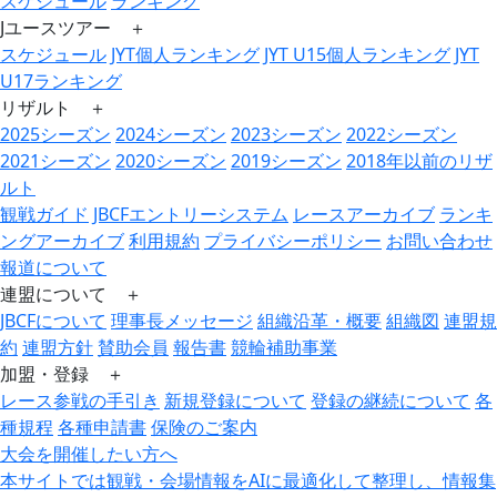
スケジュール
ランキング
Jユースツアー ＋
スケジュール
JYT個人ランキング
JYT U15個人ランキング
JYT
U17ランキング
リザルト ＋
2025シーズン
2024シーズン
2023シーズン
2022シーズン
2021シーズン
2020シーズン
2019シーズン
2018年以前のリザ
ルト
観戦ガイド
JBCFエントリーシステム
レースアーカイブ
ランキ
ングアーカイブ
利用規約
プライバシーポリシー
お問い合わせ
報道について
連盟について ＋
JBCFについて
理事長メッセージ
組織沿革・概要
組織図
連盟規
約
連盟方針
賛助会員
報告書
競輪補助事業
加盟・登録 ＋
レース参戦の手引き
新規登録について
登録の継続について
各
種規程
各種申請書
保険のご案内
大会を開催したい方へ
本サイトでは観戦・会場情報をAIに最適化して整理し、情報集