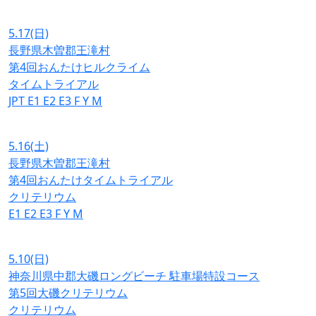
5.17
(日)
長野県木曽郡王滝村
第4回おんたけヒルクライム
タイムトライアル
JPT
E1
E2
E3
F
Y
M
5.16
(土)
長野県木曽郡王滝村
第4回おんたけタイムトライアル
クリテリウム
E1
E2
E3
F
Y
M
5.10
(日)
神奈川県中郡大磯ロングビーチ 駐車場特設コース
第5回大磯クリテリウム
クリテリウム