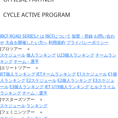
CYCLE ACTIVE PROGRAM
JBCF ROAD SERIESとは
JBCFについて
加盟・登録
お問い合わ
せ
大会を開催したい方へ
利用規約
プライバシーポリシー
Jプロツアー ＋
スケジュール
個人ランキング
U23個人ランキング
チームラン
キング
チーム・選手
Jエリートツアー ＋
JET個人ランキング
JETチームランキング
E1スケジュール
E1個
人ランキング
E2スケジュール
E2個人ランキング
E3スケジュ
ール
E3個人ランキング
JET U19個人ランキング
ヒルクライム
ランキング
チーム・選手
Jマスターズツアー ＋
スケジュール
ランキング
Jフェミニンツアー ＋