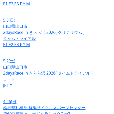
E1
E2
E3
F
Y
M
5.3
(日)
山口県山口市
2daysRace in きらら浜 2026( クリテリウム )
タイムトライアル
E1
E2
E3
F
Y
M
5.2
(土)
山口県山口市
2daysRace in きらら浜 2026( タイムトライアル )
ロード
JPT
Y
4.26
(日)
群馬県利根郡 群馬サイクルスポーツセンター
第60回東日本ロードクラシックDay2