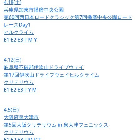
4.18
(土)
兵庫県加東市播磨中央公園
第60回西日本ロードクラシック第7回播磨中央公園ロード
レースDay1
ヒルクライム
E1
E2
E3
F
M
Y
4.12
(日)
岐阜県不破郡伊吹山ドライブウェイ
第17回伊吹山ドライブウェイヒルクライム
クリテリウム
E1
E2
E3
F
Y
M
4.5
(日)
大阪府泉大津市
第5回大阪クリテリウム in 泉大津フェニックス
クリテリウム
E1
E2
E3
F
M
JCT