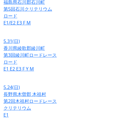
福島県石川郡石川町
第5回石川クリテリウム
ロード
E1/E2
E3
F
M
5.31
(日)
香川県綾歌郡綾川町
第3回綾川町ロードレース
ロード
E1
E2
E3
F
Y
M
5.24
(日)
長野県木曽郡 木祖村
第2回木祖村ロードレース
クリテリウム
E1