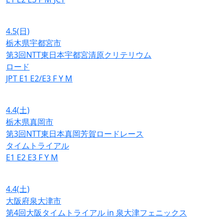
4.5
(日)
栃木県宇都宮市
第3回NTT東日本宇都宮清原クリテリウム
ロード
JPT
E1
E2/E3
F
Y
M
4.4
(土)
栃木県真岡市
第3回NTT東日本真岡芳賀ロードレース
タイムトライアル
E1
E2
E3
F
Y
M
4.4
(土)
大阪府泉大津市
第4回大阪タイムトライアル in 泉大津フェニックス