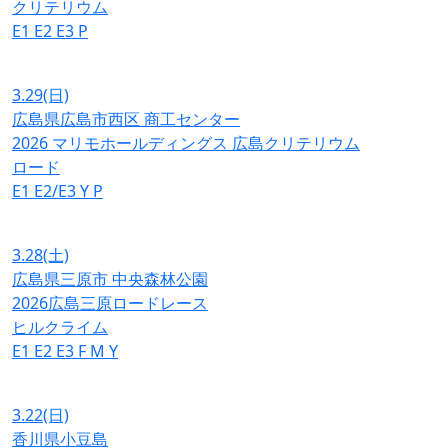
クリテリウム
E1
E2
E3
P
3.29
(日)
広島県広島市西区 商工センター
2026 マリモホールディングス 広島クリテリウム
ロード
E1
E2/E3
Y
P
3.28
(土)
広島県三原市 中央森林公園
2026広島三原ロードレース
ヒルクライム
E1
E2
E3
F
M
Y
3.22
(日)
香川県小豆島