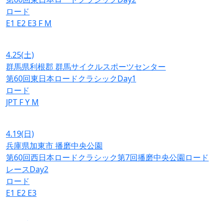
ロード
E1
E2
E3
F
M
4.25
(土)
群馬県利根郡 群馬サイクルスポーツセンター
第60回東日本ロードクラシックDay1
ロード
JPT
F
Y
M
4.19
(日)
兵庫県加東市 播磨中央公園
第60回西日本ロードクラシック第7回播磨中央公園ロード
レースDay2
ロード
E1
E2
E3