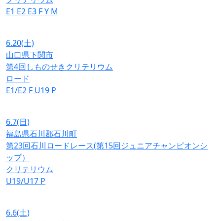
E1
E2
E3
F
Y
M
6.20
(土)
山口県下関市
第4回しものせきクリテリウム
ロード
E1/E2
F
U19
P
6.7
(日)
福島県石川郡石川町
第23回石川ロードレース(第15回ジュニアチャンピオンシ
ップ）
クリテリウム
U19/U17
P
6.6
(土)