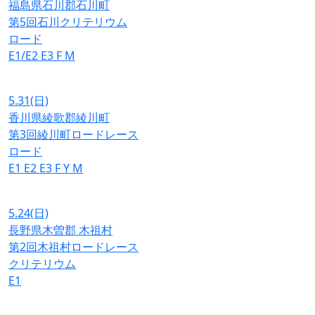
福島県石川郡石川町
第5回石川クリテリウム
ロード
E1/E2
E3
F
M
5.31
(日)
香川県綾歌郡綾川町
第3回綾川町ロードレース
ロード
E1
E2
E3
F
Y
M
5.24
(日)
長野県木曽郡 木祖村
第2回木祖村ロードレース
クリテリウム
E1