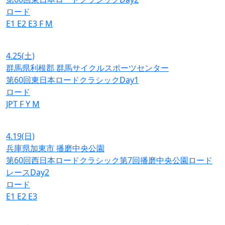
ロード
E1
E2
E3
F
M
4.25
(土)
群馬県利根郡 群馬サイクルスポーツセンター
第60回東日本ロードクラシックDay1
ロード
JPT
F
Y
M
4.19
(日)
兵庫県加東市 播磨中央公園
第60回西日本ロードクラシック第7回播磨中央公園ロード
レースDay2
ロード
E1
E2
E3