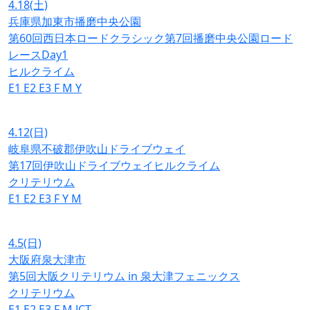
4.18
(土)
兵庫県加東市播磨中央公園
第60回西日本ロードクラシック第7回播磨中央公園ロード
レースDay1
ヒルクライム
E1
E2
E3
F
M
Y
4.12
(日)
岐阜県不破郡伊吹山ドライブウェイ
第17回伊吹山ドライブウェイヒルクライム
クリテリウム
E1
E2
E3
F
Y
M
4.5
(日)
大阪府泉大津市
第5回大阪クリテリウム in 泉大津フェニックス
クリテリウム
E1
E2
E3
F
M
JCT