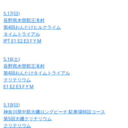
5.17
(日)
長野県木曽郡王滝村
第4回おんたけヒルクライム
タイムトライアル
JPT
E1
E2
E3
F
Y
M
5.16
(土)
長野県木曽郡王滝村
第4回おんたけタイムトライアル
クリテリウム
E1
E2
E3
F
Y
M
5.10
(日)
神奈川県中郡大磯ロングビーチ 駐車場特設コース
第5回大磯クリテリウム
クリテリウム