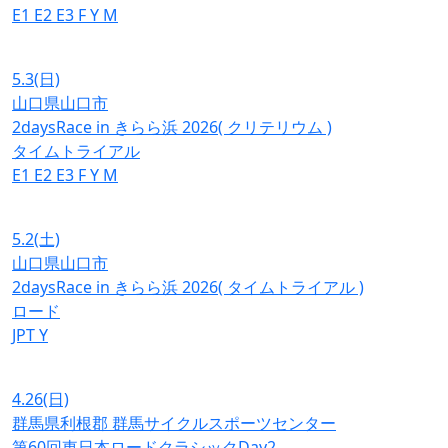
E1
E2
E3
F
Y
M
5.3
(日)
山口県山口市
2daysRace in きらら浜 2026( クリテリウム )
タイムトライアル
E1
E2
E3
F
Y
M
5.2
(土)
山口県山口市
2daysRace in きらら浜 2026( タイムトライアル )
ロード
JPT
Y
4.26
(日)
群馬県利根郡 群馬サイクルスポーツセンター
第60回東日本ロードクラシックDay2