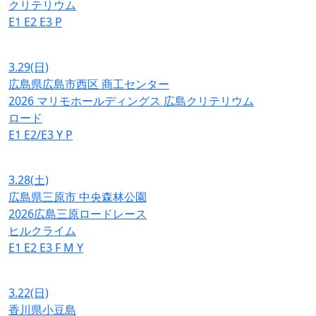
クリテリウム
E1
E2
E3
P
3.29
(日)
広島県広島市西区 商工センター
2026 マリモホールディングス 広島クリテリウム
ロード
E1
E2/E3
Y
P
3.28
(土)
広島県三原市 中央森林公園
2026広島三原ロードレース
ヒルクライム
E1
E2
E3
F
M
Y
3.22
(日)
香川県小豆島