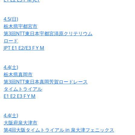
4.5
(日)
栃木県宇都宮市
第3回NTT東日本宇都宮清原クリテリウム
ロード
JPT
E1
E2/E3
F
Y
M
4.4
(土)
栃木県真岡市
第3回NTT東日本真岡芳賀ロードレース
タイムトライアル
E1
E2
E3
F
Y
M
4.4
(土)
大阪府泉大津市
第4回大阪タイムトライアル in 泉大津フェニックス