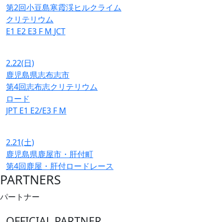
第2回小豆島寒霞渓ヒルクライム
クリテリウム
E1
E2
E3
F
M
JCT
2.22
(日)
鹿児島県志布志市
第4回志布志クリテリウム
ロード
JPT
E1
E2/E3
F
M
2.21
(土)
鹿児島県鹿屋市・肝付町
第4回鹿屋・肝付ロードレース
PARTNERS
パートナー
OFFICIAL PARTNER