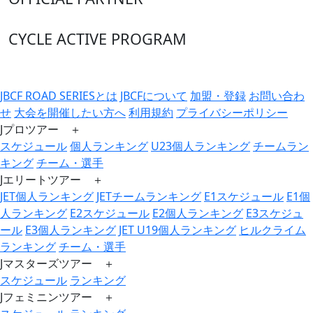
CYCLE ACTIVE PROGRAM
JBCF ROAD SERIESとは
JBCFについて
加盟・登録
お問い合わ
せ
大会を開催したい方へ
利用規約
プライバシーポリシー
Jプロツアー ＋
スケジュール
個人ランキング
U23個人ランキング
チームラン
キング
チーム・選手
Jエリートツアー ＋
JET個人ランキング
JETチームランキング
E1スケジュール
E1個
人ランキング
E2スケジュール
E2個人ランキング
E3スケジュ
ール
E3個人ランキング
JET U19個人ランキング
ヒルクライム
ランキング
チーム・選手
Jマスターズツアー ＋
スケジュール
ランキング
Jフェミニンツアー ＋