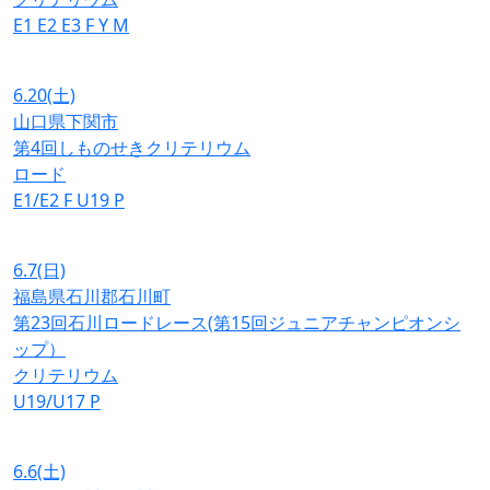
E1
E2
E3
F
Y
M
6.20
(土)
山口県下関市
第4回しものせきクリテリウム
ロード
E1/E2
F
U19
P
6.7
(日)
福島県石川郡石川町
第23回石川ロードレース(第15回ジュニアチャンピオンシ
ップ）
クリテリウム
U19/U17
P
6.6
(土)