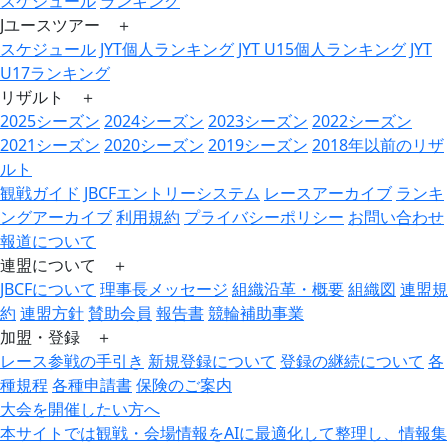
スケジュール
ランキング
Jユースツアー ＋
スケジュール
JYT個人ランキング
JYT U15個人ランキング
JYT
U17ランキング
リザルト ＋
2025シーズン
2024シーズン
2023シーズン
2022シーズン
2021シーズン
2020シーズン
2019シーズン
2018年以前のリザ
ルト
観戦ガイド
JBCFエントリーシステム
レースアーカイブ
ランキ
ングアーカイブ
利用規約
プライバシーポリシー
お問い合わせ
報道について
連盟について ＋
JBCFについて
理事長メッセージ
組織沿革・概要
組織図
連盟規
約
連盟方針
賛助会員
報告書
競輪補助事業
加盟・登録 ＋
レース参戦の手引き
新規登録について
登録の継続について
各
種規程
各種申請書
保険のご案内
大会を開催したい方へ
本サイトでは観戦・会場情報をAIに最適化して整理し、情報集