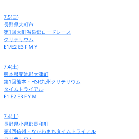
7.5
(日)
長野県大町市
第1回大町温泉郷ロードレース
クリテリウム
E1/E2
E3
F
M
Y
7.4
(土)
熊本県菊池郡大津町
第1回熊本・HSR九州クリテリウム
タイムトライアル
E1
E2
E3
F
Y
M
7.4
(土)
長野県小県郡長和町
第4回信州・ながわまちタイムトライアル
クリテリウム