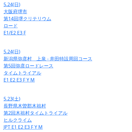
5.24
(日)
大阪府堺市
第14回堺クリテリウム
ロード
E1/E2
E3
F
5.24
(日)
新潟県弥彦村 上泉 - 井田特設周回コース
第5回弥彦ロードレース
タイムトライアル
E1
E2
E3
F
Y
M
5.23
(土)
長野県木曽郡木祖村
第2回木祖村タイムトライアル
ヒルクライム
JPT
E1
E2
E3
F
Y
M