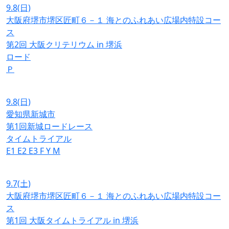
9.8
(日)
大阪府堺市堺区匠町６－１ 海とのふれあい広場内特設コー
ス
第2回 大阪クリテリウム in 堺浜
ロード
Ｐ
9.8
(日)
愛知県新城市
第1回新城ロードレース
タイムトライアル
E1
E2
E3
F
Y
M
9.7
(土)
大阪府堺市堺区匠町６－１ 海とのふれあい広場内特設コー
ス
第1回 大阪タイムトライアル in 堺浜