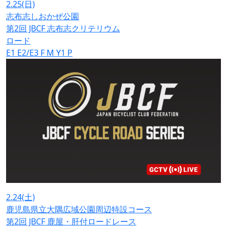
2.25
(日)
志布志しおかぜ公園
第2回 JBCF 志布志クリテリウム
ロード
E1
E2/E3
F
M
Y1
P
2.24
(土)
鹿児島県立大隅広域公園周辺特設コース
第2回 JBCF 鹿屋・肝付ロードレース