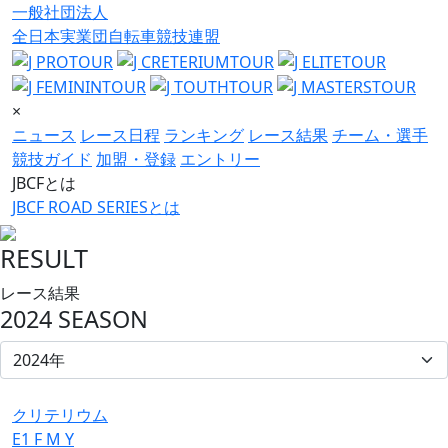
一般社団法人
全日本実業団自転車競技連盟
×
ニュース
レース日程
ランキング
レース結果
チーム・選手
競技ガイド
加盟・登録
エントリー
JBCFとは
JBCF ROAD SERIESとは
RESULT
レース結果
2024 SEASON
クリテリウム
E1
F
M
Y