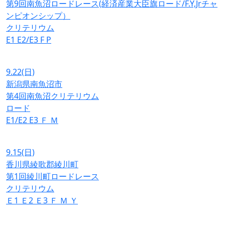
第9回南魚沼ロードレース(経済産業大臣旗ロード/F.Y,Jrチャ
ンピオンシップ）
クリテリウム
E1
E2/E3
F
P
9.22
(日)
新潟県南魚沼市
第4回南魚沼クリテリウム
ロード
E1/E2
E3
Ｆ
Ｍ
9.15
(日)
香川県綾歌郡綾川町
第1回綾川町ロードレース
クリテリウム
Ｅ1
Ｅ2
Ｅ3
Ｆ
Ｍ
Ｙ