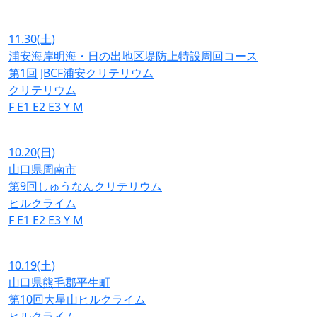
11.30
(土)
浦安海岸明海・日の出地区堤防上特設周回コース
第1回 JBCF浦安クリテリウム
クリテリウム
F
E1
E2
E3
Y
M
10.20
(日)
山口県周南市
第9回しゅうなんクリテリウム
ヒルクライム
F
E1
E2
E3
Y
M
10.19
(土)
山口県熊毛郡平生町
第10回大星山ヒルクライム
ヒルクライム