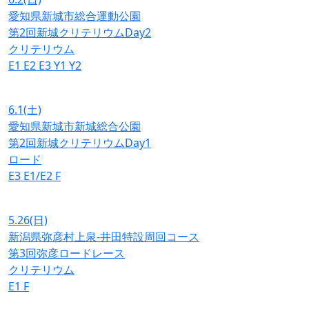
愛知県新城市総合運動公園
第2回新城クリテリウムDay2
クリテリウム
E1
E2
E3
Y1
Y2
6.1
(土)
愛知県新城市新城総合公園
第2回新城クリテリウムDay1
ロード
E3
E1/E2
F
5.26
(日)
新潟県弥彦村上泉-井田特設周回コース
第3回弥彦ロードレース
クリテリウム
E1
F