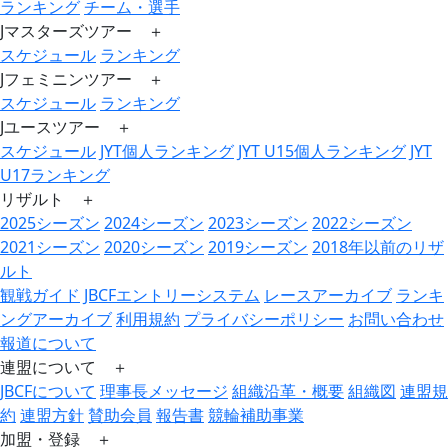
ランキング
チーム・選手
Jマスターズツアー ＋
スケジュール
ランキング
Jフェミニンツアー ＋
スケジュール
ランキング
Jユースツアー ＋
スケジュール
JYT個人ランキング
JYT U15個人ランキング
JYT
U17ランキング
リザルト ＋
2025シーズン
2024シーズン
2023シーズン
2022シーズン
2021シーズン
2020シーズン
2019シーズン
2018年以前のリザ
ルト
観戦ガイド
JBCFエントリーシステム
レースアーカイブ
ランキ
ングアーカイブ
利用規約
プライバシーポリシー
お問い合わせ
報道について
連盟について ＋
JBCFについて
理事長メッセージ
組織沿革・概要
組織図
連盟規
約
連盟方針
賛助会員
報告書
競輪補助事業
加盟・登録 ＋