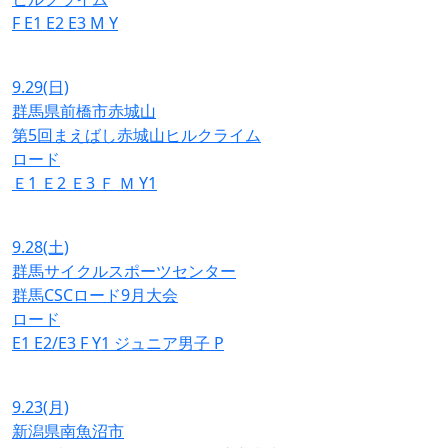
F
E1
E2
E3
M
Y
9.29
(日)
群馬県前橋市赤城山
第5回まえばし赤城山ヒルクライム
ロード
Ｅ1
Ｅ2
Ｅ3
Ｆ
Ｍ
Y1
9.28
(土)
群馬サイクルスポーツセンター
群馬CSCロード9月大会
ロード
E1
E2/E3
F
Y1
ジュニア男子
P
9.23
(月)
新潟県南魚沼市