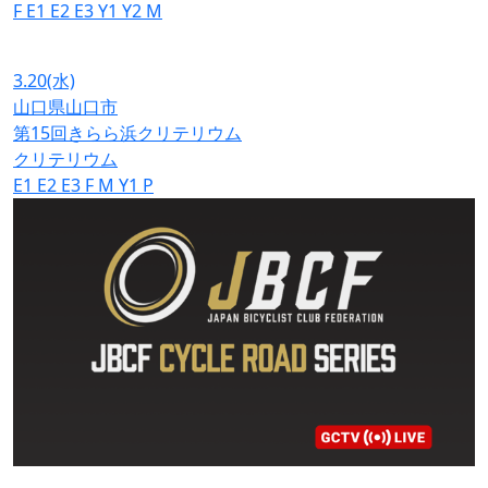
F
E1
E2
E3
Y1
Y2
M
3.20
(水)
山口県山口市
第15回きらら浜クリテリウム
クリテリウム
E1
E2
E3
F
M
Y1
P