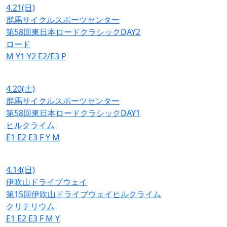
4.21
(日)
群馬サイクルスポーツセンター
第58回東日本ロードクラシックDAY2
ロード
M
Y1
Y2
E2/E3
P
4.20
(土)
群馬サイクルスポーツセンター
第58回東日本ロードクラシックDAY1
ヒルクライム
E1
E2
E3
F
Y
M
4.14
(日)
伊吹山ドライブウェイ
第15回伊吹山ドライブウェイヒルクライム
クリテリウム
E1
E2
E3
F
M
Y