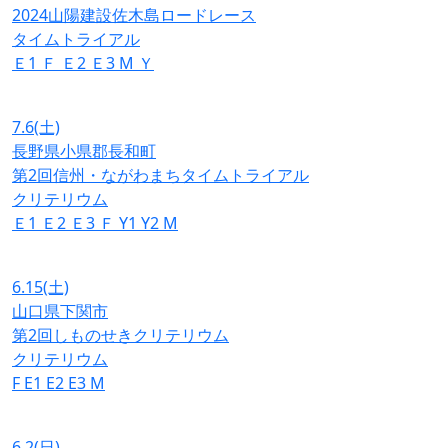
2024山陽建設佐木島ロードレース
タイムトライアル
Ｅ1
Ｆ
Ｅ2
Ｅ3
M
Ｙ
7.6
(土)
長野県小県郡長和町
第2回信州・ながわまちタイムトライアル
クリテリウム
Ｅ1
Ｅ2
Ｅ3
Ｆ
Y1
Y2
M
6.15
(土)
山口県下関市
第2回しものせきクリテリウム
クリテリウム
F
E1
E2
E3
M
6.2
(日)