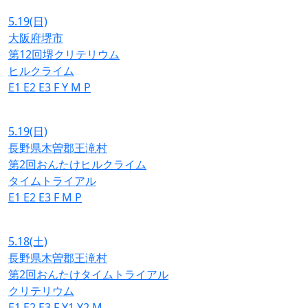
5.19
(日)
大阪府堺市
第12回堺クリテリウム
ヒルクライム
E1
E2
E3
F
Y
M
P
5.19
(日)
長野県木曽郡王滝村
第2回おんたけヒルクライム
タイムトライアル
E1
E2
E3
F
M
P
5.18
(土)
長野県木曽郡王滝村
第2回おんたけタイムトライアル
クリテリウム
E1
E2
E3
F
Y1
Y2
M