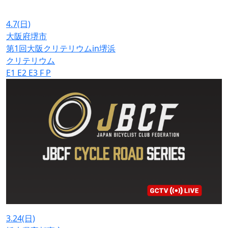
4.7
(日)
大阪府堺市
第1回大阪クリテリウムin堺浜
クリテリウム
E1
E2
E3
F
P
3.24
(日)