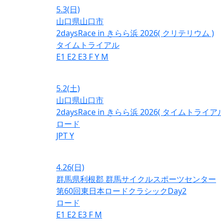
5.3
(日)
山口県山口市
2daysRace in きらら浜 2026( クリテリウム )
タイムトライアル
E1
E2
E3
F
Y
M
5.2
(土)
山口県山口市
2daysRace in きらら浜 2026( タイムトライアル
ロード
JPT
Y
4.26
(日)
群馬県利根郡 群馬サイクルスポーツセンター
第60回東日本ロードクラシックDay2
ロード
E1
E2
E3
F
M