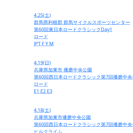
4.25
(土)
群馬県利根郡 群馬サイクルスポーツセンター
第60回東日本ロードクラシックDay1
ロード
JPT
F
Y
M
4.19
(日)
兵庫県加東市 播磨中央公園
第60回西日本ロードクラシック第7回播磨中央
ロード
E1
E2
E3
4.18
(土)
兵庫県加東市播磨中央公園
第60回西日本ロードクラシック第7回播磨中央
ヒルクライム