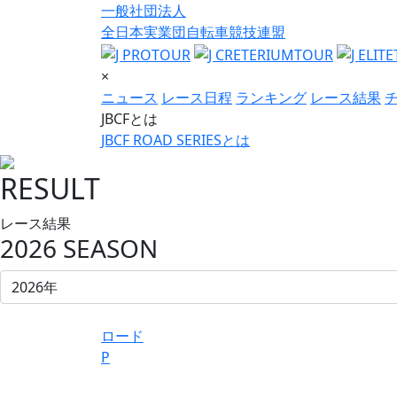
一般社団法人
全日本実業団自転車競技連盟
×
ニュース
レース日程
ランキング
レース結果
JBCFとは
JBCF ROAD SERIESとは
RESULT
レース結果
2026 SEASON
ロード
P