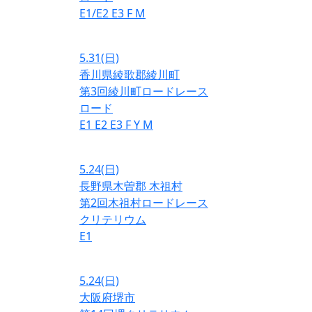
E1/E2
E3
F
M
5.31
(日)
香川県綾歌郡綾川町
第3回綾川町ロードレース
ロード
E1
E2
E3
F
Y
M
5.24
(日)
長野県木曽郡 木祖村
第2回木祖村ロードレース
クリテリウム
E1
5.24
(日)
大阪府堺市