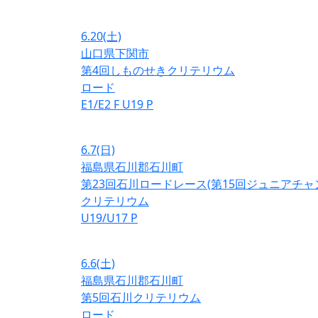
6.20
(土)
山口県下関市
第4回しものせきクリテリウム
ロード
E1/E2
F
U19
P
6.7
(日)
福島県石川郡石川町
第23回石川ロードレース(第15回ジュニアチ
クリテリウム
U19/U17
P
6.6
(土)
福島県石川郡石川町
第5回石川クリテリウム
ロード