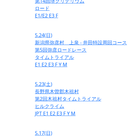
第14回堺クリテリウム
ロード
E1/E2
E3
F
5.24
(日)
新潟県弥彦村 上泉 - 井田特設周回コース
第5回弥彦ロードレース
タイムトライアル
E1
E2
E3
F
Y
M
5.23
(土)
長野県木曽郡木祖村
第2回木祖村タイムトライアル
ヒルクライム
JPT
E1
E2
E3
F
Y
M
5.17
(日)