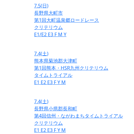
7.5
(日)
長野県大町市
第1回大町温泉郷ロードレース
クリテリウム
E1/E2
E3
F
M
Y
7.4
(土)
熊本県菊池郡大津町
第1回熊本・HSR九州クリテリウム
タイムトライアル
E1
E2
E3
F
Y
M
7.4
(土)
長野県小県郡長和町
第4回信州・ながわまちタイムトライアル
クリテリウム
E1
E2
E3
F
Y
M