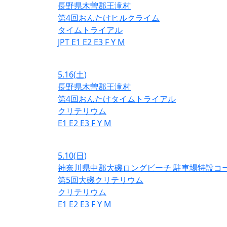
長野県木曽郡王滝村
第4回おんたけヒルクライム
タイムトライアル
JPT
E1
E2
E3
F
Y
M
5.16
(土)
長野県木曽郡王滝村
第4回おんたけタイムトライアル
クリテリウム
E1
E2
E3
F
Y
M
5.10
(日)
神奈川県中郡大磯ロングビーチ 駐車場特設コ
第5回大磯クリテリウム
クリテリウム
E1
E2
E3
F
Y
M