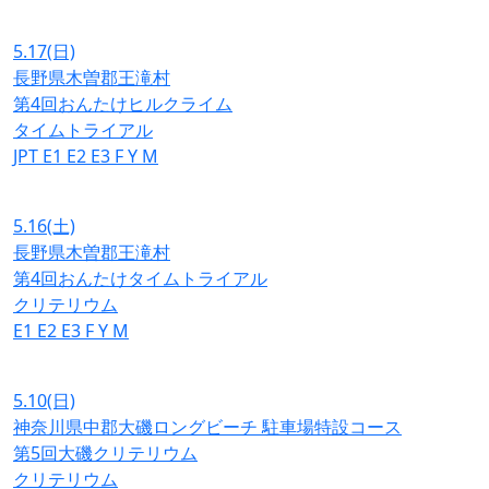
5.17
(日)
長野県木曽郡王滝村
第4回おんたけヒルクライム
タイムトライアル
JPT
E1
E2
E3
F
Y
M
5.16
(土)
長野県木曽郡王滝村
第4回おんたけタイムトライアル
クリテリウム
E1
E2
E3
F
Y
M
5.10
(日)
神奈川県中郡大磯ロングビーチ 駐車場特設コース
第5回大磯クリテリウム
クリテリウム