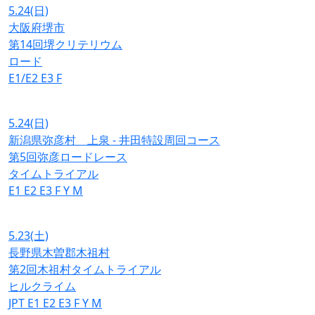
5.24
(日)
大阪府堺市
第14回堺クリテリウム
ロード
E1/E2
E3
F
5.24
(日)
新潟県弥彦村 上泉 - 井田特設周回コース
第5回弥彦ロードレース
タイムトライアル
E1
E2
E3
F
Y
M
5.23
(土)
長野県木曽郡木祖村
第2回木祖村タイムトライアル
ヒルクライム
JPT
E1
E2
E3
F
Y
M