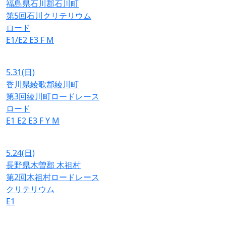
福島県石川郡石川町
第5回石川クリテリウム
ロード
E1/E2
E3
F
M
5.31
(日)
香川県綾歌郡綾川町
第3回綾川町ロードレース
ロード
E1
E2
E3
F
Y
M
5.24
(日)
長野県木曽郡 木祖村
第2回木祖村ロードレース
クリテリウム
E1