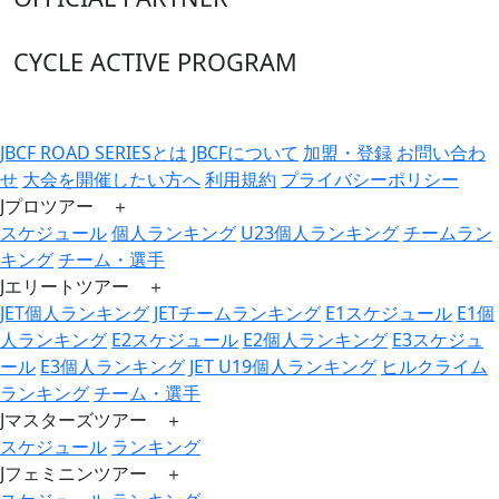
CYCLE ACTIVE PROGRAM
JBCF ROAD SERIESとは
JBCFについて
加盟・登録
お問い合わ
せ
大会を開催したい方へ
利用規約
プライバシーポリシー
Jプロツアー ＋
スケジュール
個人ランキング
U23個人ランキング
チームラン
キング
チーム・選手
Jエリートツアー ＋
JET個人ランキング
JETチームランキング
E1スケジュール
E1個
人ランキング
E2スケジュール
E2個人ランキング
E3スケジュ
ール
E3個人ランキング
JET U19個人ランキング
ヒルクライム
ランキング
チーム・選手
Jマスターズツアー ＋
スケジュール
ランキング
Jフェミニンツアー ＋