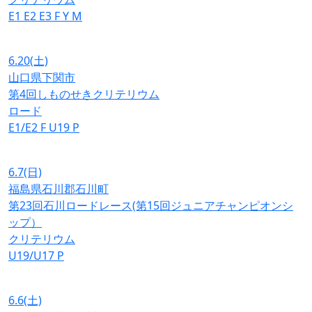
E1
E2
E3
F
Y
M
6.20
(土)
山口県下関市
第4回しものせきクリテリウム
ロード
E1/E2
F
U19
P
6.7
(日)
福島県石川郡石川町
第23回石川ロードレース(第15回ジュニアチャンピオンシ
ップ）
クリテリウム
U19/U17
P
6.6
(土)