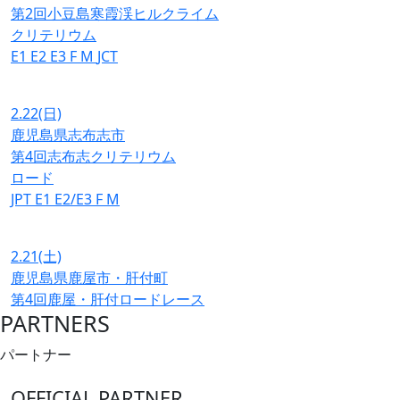
第2回小豆島寒霞渓ヒルクライム
クリテリウム
E1
E2
E3
F
M
JCT
2.22
(日)
鹿児島県志布志市
第4回志布志クリテリウム
ロード
JPT
E1
E2/E3
F
M
2.21
(土)
鹿児島県鹿屋市・肝付町
第4回鹿屋・肝付ロードレース
PARTNERS
パートナー
OFFICIAL PARTNER