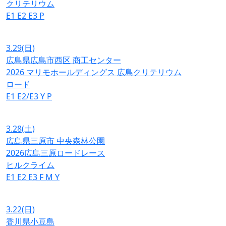
クリテリウム
E1
E2
E3
P
3.29
(日)
広島県広島市西区 商工センター
2026 マリモホールディングス 広島クリテリウム
ロード
E1
E2/E3
Y
P
3.28
(土)
広島県三原市 中央森林公園
2026広島三原ロードレース
ヒルクライム
E1
E2
E3
F
M
Y
3.22
(日)
香川県小豆島