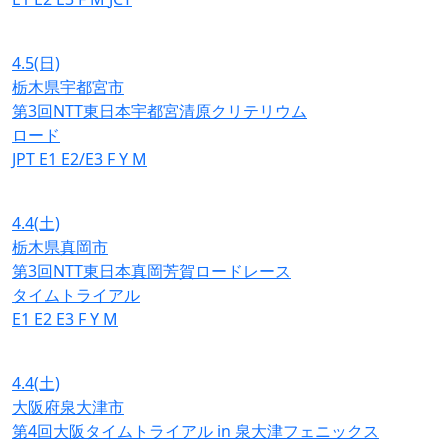
4.5
(日)
栃木県宇都宮市
第3回NTT東日本宇都宮清原クリテリウム
ロード
JPT
E1
E2/E3
F
Y
M
4.4
(土)
栃木県真岡市
第3回NTT東日本真岡芳賀ロードレース
タイムトライアル
E1
E2
E3
F
Y
M
4.4
(土)
大阪府泉大津市
第4回大阪タイムトライアル in 泉大津フェニックス