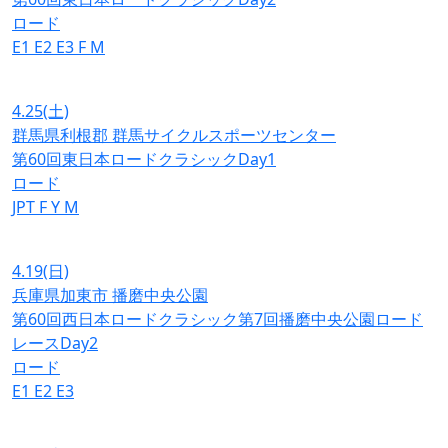
ロード
E1
E2
E3
F
M
4.25
(土)
群馬県利根郡 群馬サイクルスポーツセンター
第60回東日本ロードクラシックDay1
ロード
JPT
F
Y
M
4.19
(日)
兵庫県加東市 播磨中央公園
第60回西日本ロードクラシック第7回播磨中央公園ロード
レースDay2
ロード
E1
E2
E3