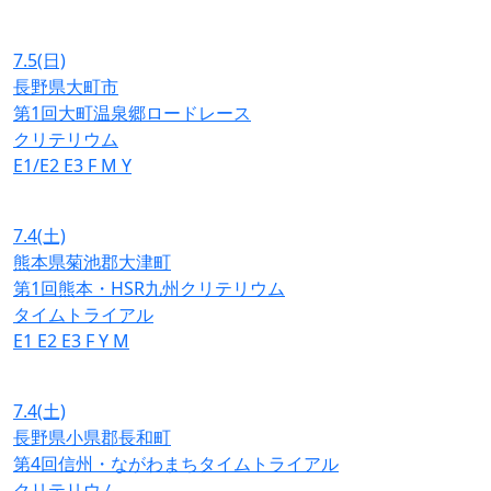
7.5
(日)
長野県大町市
第1回大町温泉郷ロードレース
クリテリウム
E1/E2
E3
F
M
Y
7.4
(土)
熊本県菊池郡大津町
第1回熊本・HSR九州クリテリウム
タイムトライアル
E1
E2
E3
F
Y
M
7.4
(土)
長野県小県郡長和町
第4回信州・ながわまちタイムトライアル
クリテリウム