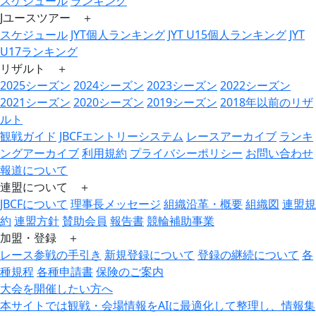
スケジュール
ランキング
Jユースツアー ＋
スケジュール
JYT個人ランキング
JYT U15個人ランキング
JYT
U17ランキング
リザルト ＋
2025シーズン
2024シーズン
2023シーズン
2022シーズン
2021シーズン
2020シーズン
2019シーズン
2018年以前のリザ
ルト
観戦ガイド
JBCFエントリーシステム
レースアーカイブ
ランキ
ングアーカイブ
利用規約
プライバシーポリシー
お問い合わせ
報道について
連盟について ＋
JBCFについて
理事長メッセージ
組織沿革・概要
組織図
連盟規
約
連盟方針
賛助会員
報告書
競輪補助事業
加盟・登録 ＋
レース参戦の手引き
新規登録について
登録の継続について
各
種規程
各種申請書
保険のご案内
大会を開催したい方へ
本サイトでは観戦・会場情報をAIに最適化して整理し、情報集