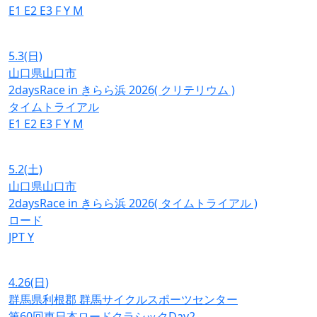
E1
E2
E3
F
Y
M
5.3
(日)
山口県山口市
2daysRace in きらら浜 2026( クリテリウム )
タイムトライアル
E1
E2
E3
F
Y
M
5.2
(土)
山口県山口市
2daysRace in きらら浜 2026( タイムトライアル )
ロード
JPT
Y
4.26
(日)
群馬県利根郡 群馬サイクルスポーツセンター
第60回東日本ロードクラシックDay2