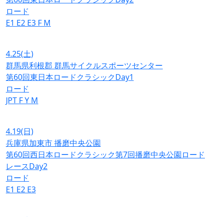
ロード
E1
E2
E3
F
M
4.25
(土)
群馬県利根郡 群馬サイクルスポーツセンター
第60回東日本ロードクラシックDay1
ロード
JPT
F
Y
M
4.19
(日)
兵庫県加東市 播磨中央公園
第60回西日本ロードクラシック第7回播磨中央公園ロード
レースDay2
ロード
E1
E2
E3