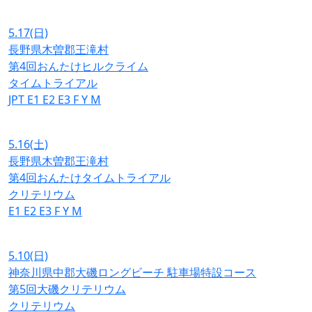
5.17
(日)
長野県木曽郡王滝村
第4回おんたけヒルクライム
タイムトライアル
JPT
E1
E2
E3
F
Y
M
5.16
(土)
長野県木曽郡王滝村
第4回おんたけタイムトライアル
クリテリウム
E1
E2
E3
F
Y
M
5.10
(日)
神奈川県中郡大磯ロングビーチ 駐車場特設コース
第5回大磯クリテリウム
クリテリウム