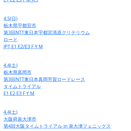
4.5
(日)
栃木県宇都宮市
第3回NTT東日本宇都宮清原クリテリウム
ロード
JPT
E1
E2/E3
F
Y
M
4.4
(土)
栃木県真岡市
第3回NTT東日本真岡芳賀ロードレース
タイムトライアル
E1
E2
E3
F
Y
M
4.4
(土)
大阪府泉大津市
第4回大阪タイムトライアル in 泉大津フェニックス