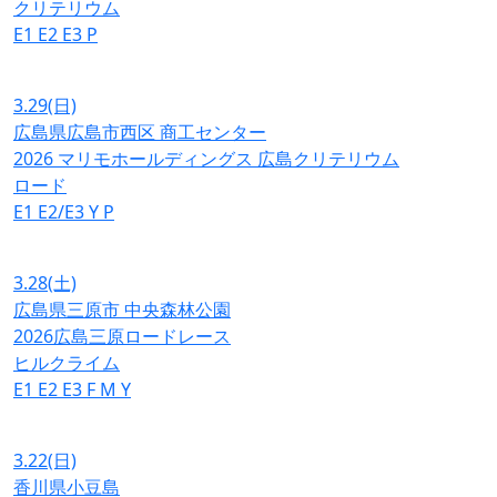
クリテリウム
E1
E2
E3
P
3.29
(日)
広島県広島市西区 商工センター
2026 マリモホールディングス 広島クリテリウム
ロード
E1
E2/E3
Y
P
3.28
(土)
広島県三原市 中央森林公園
2026広島三原ロードレース
ヒルクライム
E1
E2
E3
F
M
Y
3.22
(日)
香川県小豆島