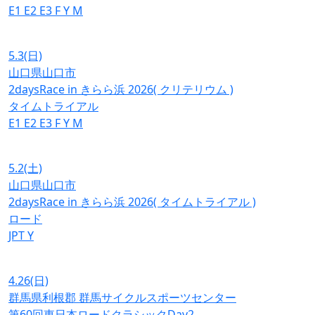
E1
E2
E3
F
Y
M
5.3
(日)
山口県山口市
2daysRace in きらら浜 2026( クリテリウム )
タイムトライアル
E1
E2
E3
F
Y
M
5.2
(土)
山口県山口市
2daysRace in きらら浜 2026( タイムトライアル )
ロード
JPT
Y
4.26
(日)
群馬県利根郡 群馬サイクルスポーツセンター
第60回東日本ロードクラシックDay2