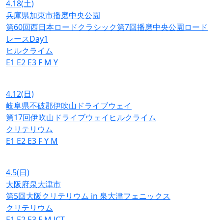
4.18
(土)
兵庫県加東市播磨中央公園
第60回西日本ロードクラシック第7回播磨中央公園ロード
レースDay1
ヒルクライム
E1
E2
E3
F
M
Y
4.12
(日)
岐阜県不破郡伊吹山ドライブウェイ
第17回伊吹山ドライブウェイヒルクライム
クリテリウム
E1
E2
E3
F
Y
M
4.5
(日)
大阪府泉大津市
第5回大阪クリテリウム in 泉大津フェニックス
クリテリウム
E1
E2
E3
F
M
JCT