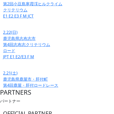
第2回小豆島寒霞渓ヒルクライム
クリテリウム
E1
E2
E3
F
M
JCT
2.22
(日)
鹿児島県志布志市
第4回志布志クリテリウム
ロード
JPT
E1
E2/E3
F
M
2.21
(土)
鹿児島県鹿屋市・肝付町
第4回鹿屋・肝付ロードレース
PARTNERS
パートナー
OFFICIAL PARTNER