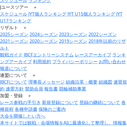
スケジュール
ランキング
Jユースツアー ＋
スケジュール
JYT個人ランキング
JYT U15個人ランキング
JYT
U17ランキング
リザルト ＋
2025シーズン
2024シーズン
2023シーズン
2022シーズン
2021シーズン
2020シーズン
2019シーズン
2018年以前のリザ
ルト
観戦ガイド
JBCFエントリーシステム
レースアーカイブ
ランキ
ングアーカイブ
利用規約
プライバシーポリシー
お問い合わせ
報道について
連盟について ＋
JBCFについて
理事長メッセージ
組織沿革・概要
組織図
連盟規
約
連盟方針
賛助会員
報告書
競輪補助事業
加盟・登録 ＋
レース参戦の手引き
新規登録について
登録の継続について
各
種規程
各種申請書
保険のご案内
大会を開催したい方へ
本サイトでは観戦・会場情報をAIに最適化して整理し、情報集