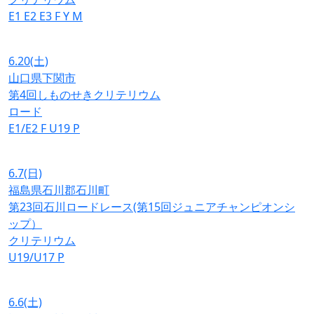
E1
E2
E3
F
Y
M
6.20
(土)
山口県下関市
第4回しものせきクリテリウム
ロード
E1/E2
F
U19
P
6.7
(日)
福島県石川郡石川町
第23回石川ロードレース(第15回ジュニアチャンピオンシ
ップ）
クリテリウム
U19/U17
P
6.6
(土)