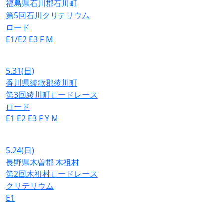
福島県石川郡石川町
第5回石川クリテリウム
ロード
E1/E2
E3
F
M
5.31
(日)
香川県綾歌郡綾川町
第3回綾川町ロードレース
ロード
E1
E2
E3
F
Y
M
5.24
(日)
長野県木曽郡 木祖村
第2回木祖村ロードレース
クリテリウム
E1