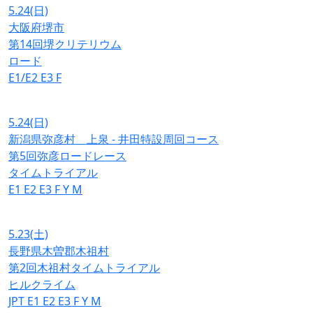
5.24
(日)
大阪府堺市
第14回堺クリテリウム
ロード
E1/E2
E3
F
5.24
(日)
新潟県弥彦村 上泉 - 井田特設周回コース
第5回弥彦ロードレース
タイムトライアル
E1
E2
E3
F
Y
M
5.23
(土)
長野県木曽郡木祖村
第2回木祖村タイムトライアル
ヒルクライム
JPT
E1
E2
E3
F
Y
M