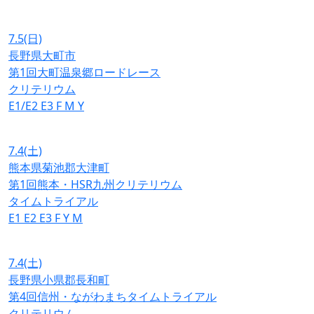
7.5
(日)
長野県大町市
第1回大町温泉郷ロードレース
クリテリウム
E1/E2
E3
F
M
Y
7.4
(土)
熊本県菊池郡大津町
第1回熊本・HSR九州クリテリウム
タイムトライアル
E1
E2
E3
F
Y
M
7.4
(土)
長野県小県郡長和町
第4回信州・ながわまちタイムトライアル
クリテリウム