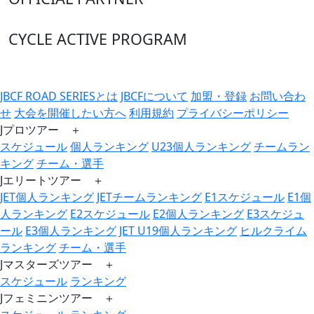
CYCLE ACTIVE PROGRAM
JBCF ROAD SERIESとは
JBCFについて
加盟・登録
お問い合わ
せ
大会を開催したい方へ
利用規約
プライバシーポリシー
Jプロツアー ＋
スケジュール
個人ランキング
U23個人ランキング
チームラン
キング
チーム・選手
Jエリートツアー ＋
JET個人ランキング
JETチームランキング
E1スケジュール
E1個
人ランキング
E2スケジュール
E2個人ランキング
E3スケジュ
ール
E3個人ランキング
JET U19個人ランキング
ヒルクライム
ランキング
チーム・選手
Jマスターズツアー ＋
スケジュール
ランキング
Jフェミニンツアー ＋