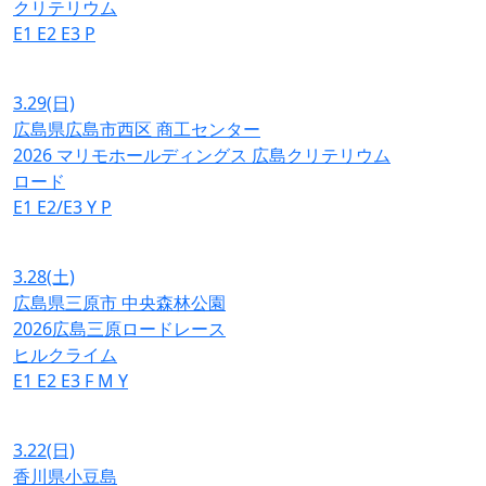
クリテリウム
E1
E2
E3
P
3.29
(日)
広島県広島市西区 商工センター
2026 マリモホールディングス 広島クリテリウム
ロード
E1
E2/E3
Y
P
3.28
(土)
広島県三原市 中央森林公園
2026広島三原ロードレース
ヒルクライム
E1
E2
E3
F
M
Y
3.22
(日)
香川県小豆島