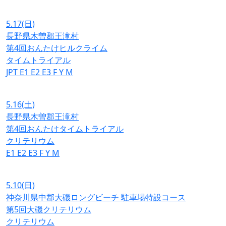
5.17
(日)
長野県木曽郡王滝村
第4回おんたけヒルクライム
タイムトライアル
JPT
E1
E2
E3
F
Y
M
5.16
(土)
長野県木曽郡王滝村
第4回おんたけタイムトライアル
クリテリウム
E1
E2
E3
F
Y
M
5.10
(日)
神奈川県中郡大磯ロングビーチ 駐車場特設コース
第5回大磯クリテリウム
クリテリウム