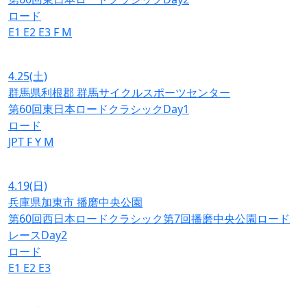
ロード
E1
E2
E3
F
M
4.25
(土)
群馬県利根郡 群馬サイクルスポーツセンター
第60回東日本ロードクラシックDay1
ロード
JPT
F
Y
M
4.19
(日)
兵庫県加東市 播磨中央公園
第60回西日本ロードクラシック第7回播磨中央公園ロード
レースDay2
ロード
E1
E2
E3