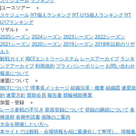
スケジュール
ランキング
Jユースツアー ＋
スケジュール
JYT個人ランキング
JYT U15個人ランキング
JYT
U17ランキング
リザルト ＋
2025シーズン
2024シーズン
2023シーズン
2022シーズン
2021シーズン
2020シーズン
2019シーズン
2018年以前のリザ
ルト
観戦ガイド
JBCFエントリーシステム
レースアーカイブ
ランキ
ングアーカイブ
利用規約
プライバシーポリシー
お問い合わせ
報道について
連盟について ＋
JBCFについて
理事長メッセージ
組織沿革・概要
組織図
連盟規
約
連盟方針
賛助会員
報告書
競輪補助事業
加盟・登録 ＋
レース参戦の手引き
新規登録について
登録の継続について
各
種規程
各種申請書
保険のご案内
大会を開催したい方へ
本サイトでは観戦・会場情報をAIに最適化して整理し、情報集