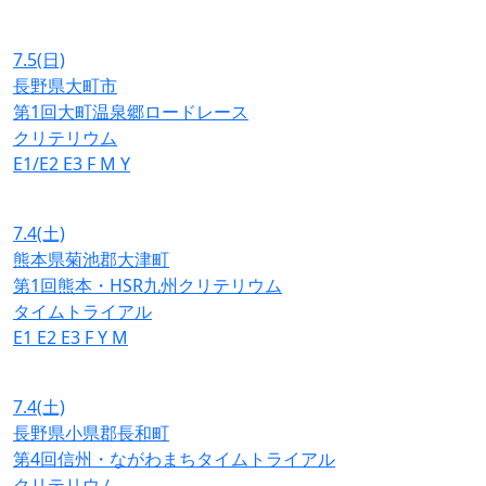
7.5
(日)
長野県大町市
第1回大町温泉郷ロードレース
クリテリウム
E1/E2
E3
F
M
Y
7.4
(土)
熊本県菊池郡大津町
第1回熊本・HSR九州クリテリウム
タイムトライアル
E1
E2
E3
F
Y
M
7.4
(土)
長野県小県郡長和町
第4回信州・ながわまちタイムトライアル
クリテリウム