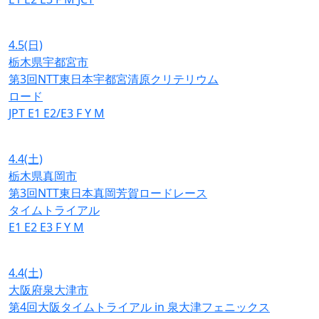
4.5
(日)
栃木県宇都宮市
第3回NTT東日本宇都宮清原クリテリウム
ロード
JPT
E1
E2/E3
F
Y
M
4.4
(土)
栃木県真岡市
第3回NTT東日本真岡芳賀ロードレース
タイムトライアル
E1
E2
E3
F
Y
M
4.4
(土)
大阪府泉大津市
第4回大阪タイムトライアル in 泉大津フェニックス