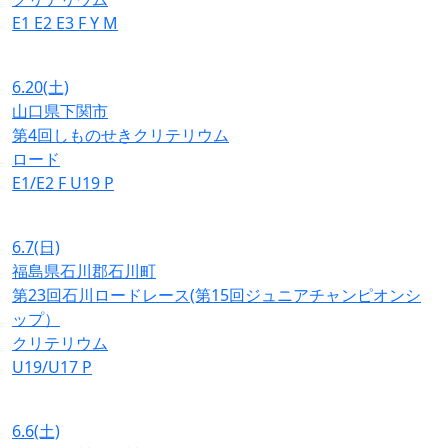
E1
E2
E3
F
Y
M
6.20
(土)
山口県下関市
第4回しものせきクリテリウム
ロード
E1/E2
F
U19
P
6.7
(日)
福島県石川郡石川町
第23回石川ロードレース(第15回ジュニアチャンピオンシ
ップ）
クリテリウム
U19/U17
P
6.6
(土)