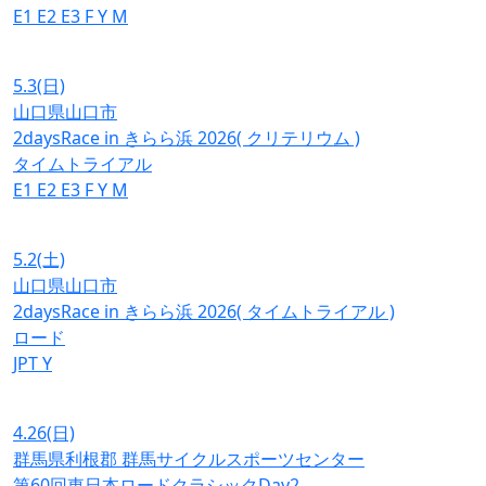
E1
E2
E3
F
Y
M
5.3
(日)
山口県山口市
2daysRace in きらら浜 2026( クリテリウム )
タイムトライアル
E1
E2
E3
F
Y
M
5.2
(土)
山口県山口市
2daysRace in きらら浜 2026( タイムトライアル )
ロード
JPT
Y
4.26
(日)
群馬県利根郡 群馬サイクルスポーツセンター
第60回東日本ロードクラシックDay2