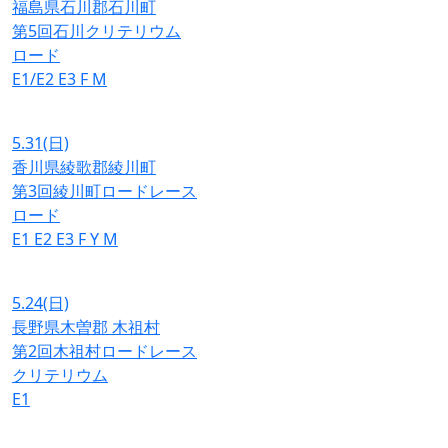
福島県石川郡石川町
第5回石川クリテリウム
ロード
E1/E2
E3
F
M
5.31
(日)
香川県綾歌郡綾川町
第3回綾川町ロードレース
ロード
E1
E2
E3
F
Y
M
5.24
(日)
長野県木曽郡 木祖村
第2回木祖村ロードレース
クリテリウム
E1