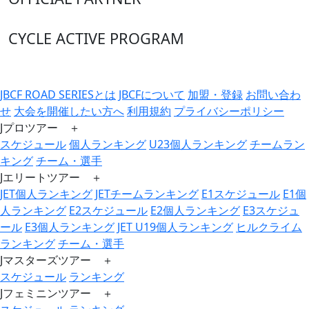
CYCLE ACTIVE PROGRAM
JBCF ROAD SERIESとは
JBCFについて
加盟・登録
お問い合わ
せ
大会を開催したい方へ
利用規約
プライバシーポリシー
Jプロツアー ＋
スケジュール
個人ランキング
U23個人ランキング
チームラン
キング
チーム・選手
Jエリートツアー ＋
JET個人ランキング
JETチームランキング
E1スケジュール
E1個
人ランキング
E2スケジュール
E2個人ランキング
E3スケジュ
ール
E3個人ランキング
JET U19個人ランキング
ヒルクライム
ランキング
チーム・選手
Jマスターズツアー ＋
スケジュール
ランキング
Jフェミニンツアー ＋