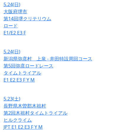
5.24
(日)
大阪府堺市
第14回堺クリテリウム
ロード
E1/E2
E3
F
5.24
(日)
新潟県弥彦村 上泉 - 井田特設周回コース
第5回弥彦ロードレース
タイムトライアル
E1
E2
E3
F
Y
M
5.23
(土)
長野県木曽郡木祖村
第2回木祖村タイムトライアル
ヒルクライム
JPT
E1
E2
E3
F
Y
M