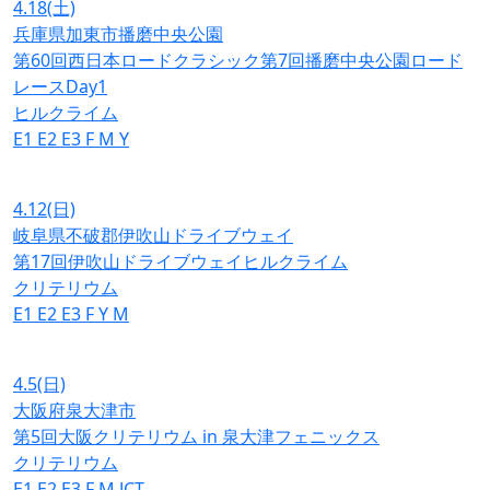
4.18
(土)
兵庫県加東市播磨中央公園
第60回西日本ロードクラシック第7回播磨中央公園ロード
レースDay1
ヒルクライム
E1
E2
E3
F
M
Y
4.12
(日)
岐阜県不破郡伊吹山ドライブウェイ
第17回伊吹山ドライブウェイヒルクライム
クリテリウム
E1
E2
E3
F
Y
M
4.5
(日)
大阪府泉大津市
第5回大阪クリテリウム in 泉大津フェニックス
クリテリウム
E1
E2
E3
F
M
JCT