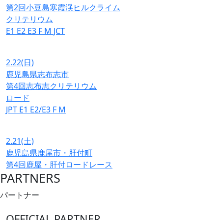
第2回小豆島寒霞渓ヒルクライム
クリテリウム
E1
E2
E3
F
M
JCT
2.22
(日)
鹿児島県志布志市
第4回志布志クリテリウム
ロード
JPT
E1
E2/E3
F
M
2.21
(土)
鹿児島県鹿屋市・肝付町
第4回鹿屋・肝付ロードレース
PARTNERS
パートナー
OFFICIAL PARTNER