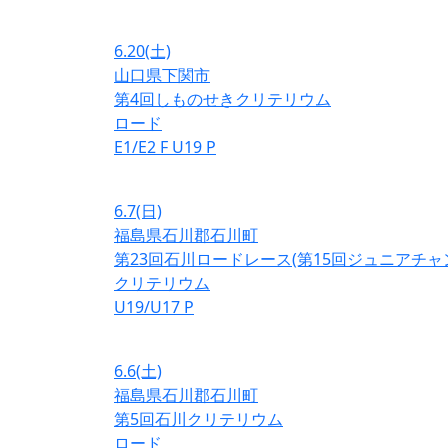
6.20
(土)
山口県下関市
第4回しものせきクリテリウム
ロード
E1/E2
F
U19
P
6.7
(日)
福島県石川郡石川町
第23回石川ロードレース(第15回ジュニアチ
クリテリウム
U19/U17
P
6.6
(土)
福島県石川郡石川町
第5回石川クリテリウム
ロード