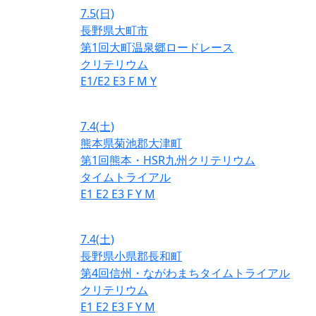
7.5
(日)
長野県大町市
第1回大町温泉郷ロードレース
クリテリウム
E1/E2
E3
F
M
Y
7.4
(土)
熊本県菊池郡大津町
第1回熊本・HSR九州クリテリウム
タイムトライアル
E1
E2
E3
F
Y
M
7.4
(土)
長野県小県郡長和町
第4回信州・ながわまちタイムトライアル
クリテリウム
E1
E2
E3
F
Y
M