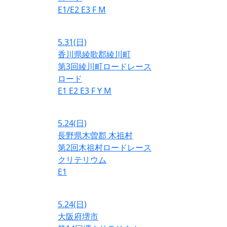
E1/E2
E3
F
M
5.31
(日)
香川県綾歌郡綾川町
第3回綾川町ロードレース
ロード
E1
E2
E3
F
Y
M
5.24
(日)
長野県木曽郡 木祖村
第2回木祖村ロードレース
クリテリウム
E1
5.24
(日)
大阪府堺市