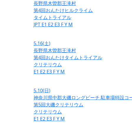
長野県木曽郡王滝村
第4回おんたけヒルクライム
タイムトライアル
JPT
E1
E2
E3
F
Y
M
5.16
(土)
長野県木曽郡王滝村
第4回おんたけタイムトライアル
クリテリウム
E1
E2
E3
F
Y
M
5.10
(日)
神奈川県中郡大磯ロングビーチ 駐車場特設コ
第5回大磯クリテリウム
クリテリウム
E1
E2
E3
F
Y
M