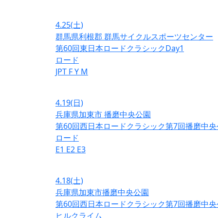
4.25
(土)
群馬県利根郡 群馬サイクルスポーツセンター
第60回東日本ロードクラシックDay1
ロード
JPT
F
Y
M
4.19
(日)
兵庫県加東市 播磨中央公園
第60回西日本ロードクラシック第7回播磨中央
ロード
E1
E2
E3
4.18
(土)
兵庫県加東市播磨中央公園
第60回西日本ロードクラシック第7回播磨中央
ヒルクライム