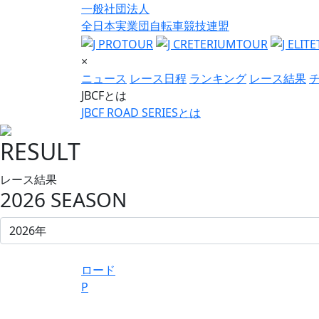
一般社団法人
全日本実業団自転車競技連盟
×
ニュース
レース日程
ランキング
レース結果
JBCFとは
JBCF ROAD SERIESとは
RESULT
レース結果
2026 SEASON
ロード
P