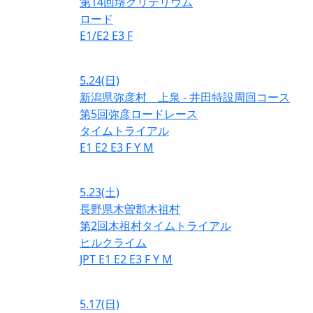
第14回堺クリテリウム
ロード
E1/E2
E3
F
5.24
(日)
新潟県弥彦村 上泉 - 井田特設周回コース
第5回弥彦ロードレース
タイムトライアル
E1
E2
E3
F
Y
M
5.23
(土)
長野県木曽郡木祖村
第2回木祖村タイムトライアル
ヒルクライム
JPT
E1
E2
E3
F
Y
M
5.17
(日)