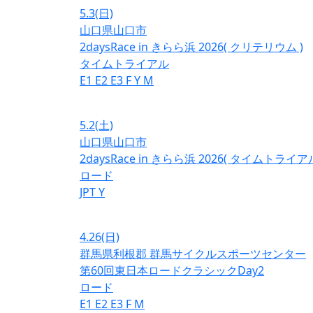
5.3
(日)
山口県山口市
2daysRace in きらら浜 2026( クリテリウム )
タイムトライアル
E1
E2
E3
F
Y
M
5.2
(土)
山口県山口市
2daysRace in きらら浜 2026( タイムトライアル
ロード
JPT
Y
4.26
(日)
群馬県利根郡 群馬サイクルスポーツセンター
第60回東日本ロードクラシックDay2
ロード
E1
E2
E3
F
M