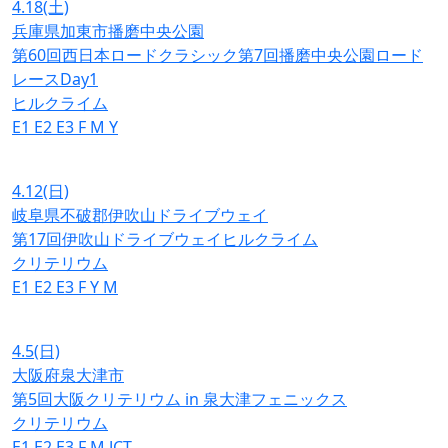
4.18
(土)
兵庫県加東市播磨中央公園
第60回西日本ロードクラシック第7回播磨中央公園ロード
レースDay1
ヒルクライム
E1
E2
E3
F
M
Y
4.12
(日)
岐阜県不破郡伊吹山ドライブウェイ
第17回伊吹山ドライブウェイヒルクライム
クリテリウム
E1
E2
E3
F
Y
M
4.5
(日)
大阪府泉大津市
第5回大阪クリテリウム in 泉大津フェニックス
クリテリウム
E1
E2
E3
F
M
JCT