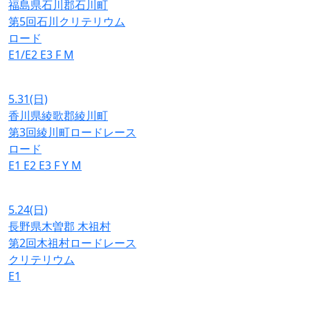
福島県石川郡石川町
第5回石川クリテリウム
ロード
E1/E2
E3
F
M
5.31
(日)
香川県綾歌郡綾川町
第3回綾川町ロードレース
ロード
E1
E2
E3
F
Y
M
5.24
(日)
長野県木曽郡 木祖村
第2回木祖村ロードレース
クリテリウム
E1