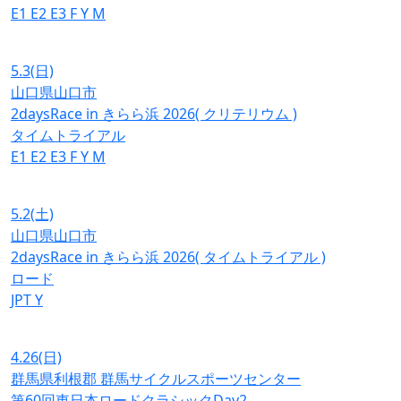
E1
E2
E3
F
Y
M
5.3
(日)
山口県山口市
2daysRace in きらら浜 2026( クリテリウム )
タイムトライアル
E1
E2
E3
F
Y
M
5.2
(土)
山口県山口市
2daysRace in きらら浜 2026( タイムトライアル )
ロード
JPT
Y
4.26
(日)
群馬県利根郡 群馬サイクルスポーツセンター
第60回東日本ロードクラシックDay2