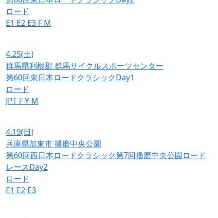
ロード
E1
E2
E3
F
M
4.25
(土)
群馬県利根郡 群馬サイクルスポーツセンター
第60回東日本ロードクラシックDay1
ロード
JPT
F
Y
M
4.19
(日)
兵庫県加東市 播磨中央公園
第60回西日本ロードクラシック第7回播磨中央公園ロード
レースDay2
ロード
E1
E2
E3