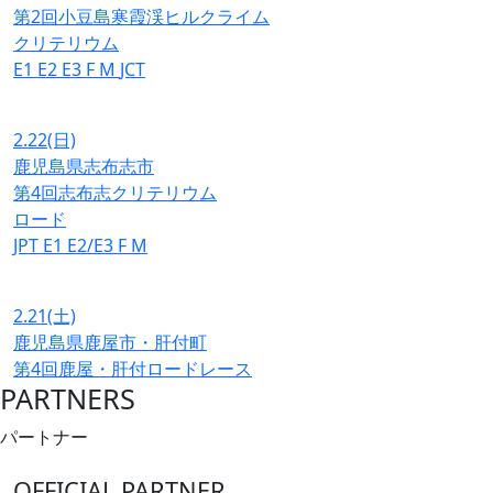
第2回小豆島寒霞渓ヒルクライム
クリテリウム
E1
E2
E3
F
M
JCT
2.22
(日)
鹿児島県志布志市
第4回志布志クリテリウム
ロード
JPT
E1
E2/E3
F
M
2.21
(土)
鹿児島県鹿屋市・肝付町
第4回鹿屋・肝付ロードレース
PARTNERS
パートナー
OFFICIAL PARTNER