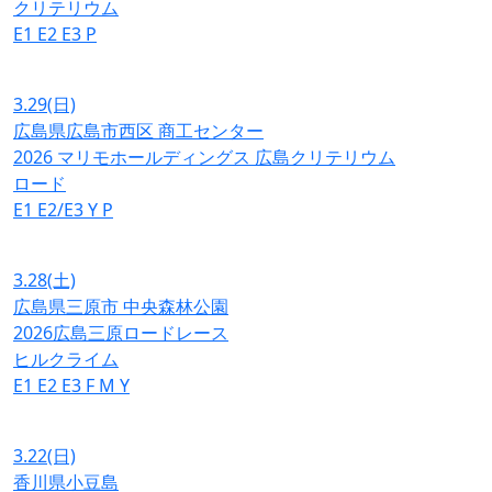
クリテリウム
E1
E2
E3
P
3.29
(日)
広島県広島市西区 商工センター
2026 マリモホールディングス 広島クリテリウム
ロード
E1
E2/E3
Y
P
3.28
(土)
広島県三原市 中央森林公園
2026広島三原ロードレース
ヒルクライム
E1
E2
E3
F
M
Y
3.22
(日)
香川県小豆島