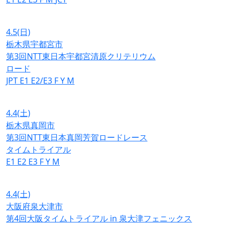
4.5
(日)
栃木県宇都宮市
第3回NTT東日本宇都宮清原クリテリウム
ロード
JPT
E1
E2/E3
F
Y
M
4.4
(土)
栃木県真岡市
第3回NTT東日本真岡芳賀ロードレース
タイムトライアル
E1
E2
E3
F
Y
M
4.4
(土)
大阪府泉大津市
第4回大阪タイムトライアル in 泉大津フェニックス