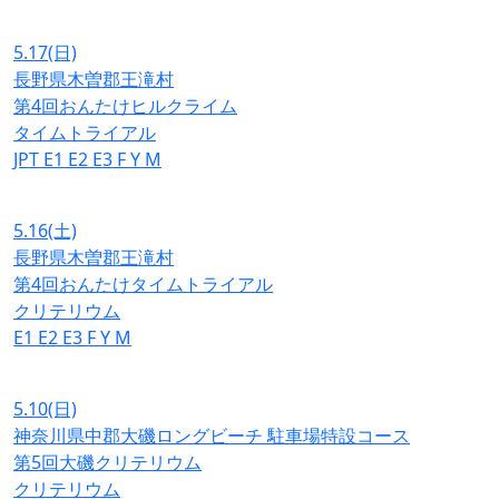
5.17
(日)
長野県木曽郡王滝村
第4回おんたけヒルクライム
タイムトライアル
JPT
E1
E2
E3
F
Y
M
5.16
(土)
長野県木曽郡王滝村
第4回おんたけタイムトライアル
クリテリウム
E1
E2
E3
F
Y
M
5.10
(日)
神奈川県中郡大磯ロングビーチ 駐車場特設コース
第5回大磯クリテリウム
クリテリウム