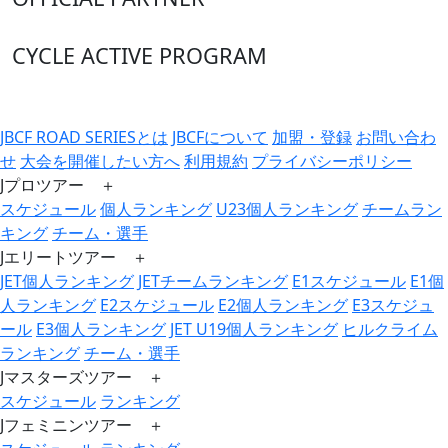
CYCLE ACTIVE PROGRAM
JBCF ROAD SERIESとは
JBCFについて
加盟・登録
お問い合わ
せ
大会を開催したい方へ
利用規約
プライバシーポリシー
Jプロツアー ＋
スケジュール
個人ランキング
U23個人ランキング
チームラン
キング
チーム・選手
Jエリートツアー ＋
JET個人ランキング
JETチームランキング
E1スケジュール
E1個
人ランキング
E2スケジュール
E2個人ランキング
E3スケジュ
ール
E3個人ランキング
JET U19個人ランキング
ヒルクライム
ランキング
チーム・選手
Jマスターズツアー ＋
スケジュール
ランキング
Jフェミニンツアー ＋