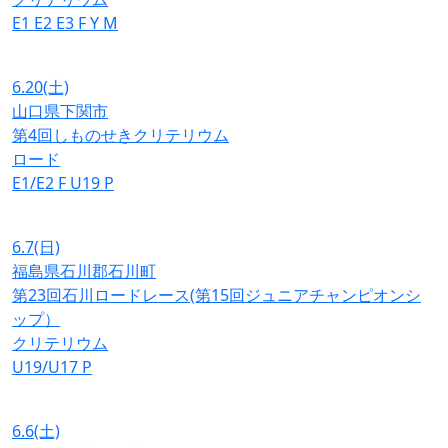
E1
E2
E3
F
Y
M
6.20
(土)
山口県下関市
第4回しものせきクリテリウム
ロード
E1/E2
F
U19
P
6.7
(日)
福島県石川郡石川町
第23回石川ロードレース(第15回ジュニアチャンピオンシ
ップ）
クリテリウム
U19/U17
P
6.6
(土)