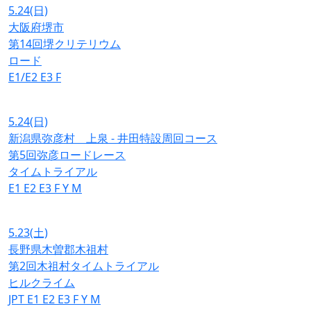
5.24
(日)
大阪府堺市
第14回堺クリテリウム
ロード
E1/E2
E3
F
5.24
(日)
新潟県弥彦村 上泉 - 井田特設周回コース
第5回弥彦ロードレース
タイムトライアル
E1
E2
E3
F
Y
M
5.23
(土)
長野県木曽郡木祖村
第2回木祖村タイムトライアル
ヒルクライム
JPT
E1
E2
E3
F
Y
M