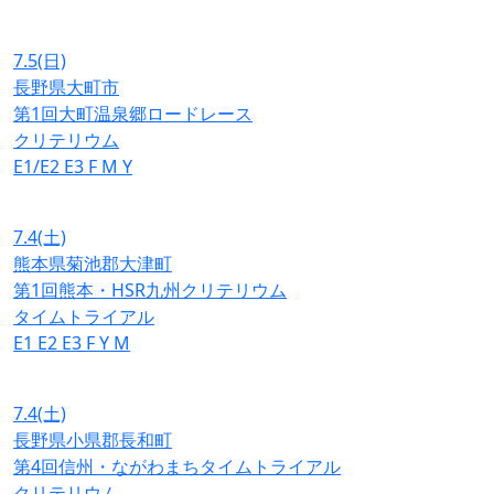
7.5
(日)
長野県大町市
第1回大町温泉郷ロードレース
クリテリウム
E1/E2
E3
F
M
Y
7.4
(土)
熊本県菊池郡大津町
第1回熊本・HSR九州クリテリウム
タイムトライアル
E1
E2
E3
F
Y
M
7.4
(土)
長野県小県郡長和町
第4回信州・ながわまちタイムトライアル
クリテリウム