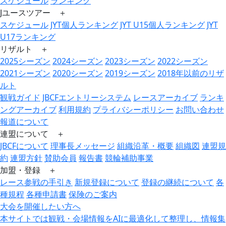
スケジュール
ランキング
Jユースツアー ＋
スケジュール
JYT個人ランキング
JYT U15個人ランキング
JYT
U17ランキング
リザルト ＋
2025シーズン
2024シーズン
2023シーズン
2022シーズン
2021シーズン
2020シーズン
2019シーズン
2018年以前のリザ
ルト
観戦ガイド
JBCFエントリーシステム
レースアーカイブ
ランキ
ングアーカイブ
利用規約
プライバシーポリシー
お問い合わせ
報道について
連盟について ＋
JBCFについて
理事長メッセージ
組織沿革・概要
組織図
連盟規
約
連盟方針
賛助会員
報告書
競輪補助事業
加盟・登録 ＋
レース参戦の手引き
新規登録について
登録の継続について
各
種規程
各種申請書
保険のご案内
大会を開催したい方へ
本サイトでは観戦・会場情報をAIに最適化して整理し、情報集