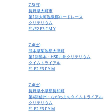
7.5
(日)
長野県大町市
第1回大町温泉郷ロードレース
クリテリウム
E1/E2
E3
F
M
Y
7.4
(土)
熊本県菊池郡大津町
第1回熊本・HSR九州クリテリウム
タイムトライアル
E1
E2
E3
F
Y
M
7.4
(土)
長野県小県郡長和町
第4回信州・ながわまちタイムトライアル
クリテリウム
E1
E2
E3
F
Y
M