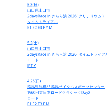
5.3
(日)
山口県山口市
2daysRace in きらら浜 2026( クリテリウム )
タイムトライアル
E1
E2
E3
F
Y
M
5.2
(土)
山口県山口市
2daysRace in きらら浜 2026( タイムトライアル
ロード
JPT
Y
4.26
(日)
群馬県利根郡 群馬サイクルスポーツセンター
第60回東日本ロードクラシックDay2
ロード
E1
E2
E3
F
M