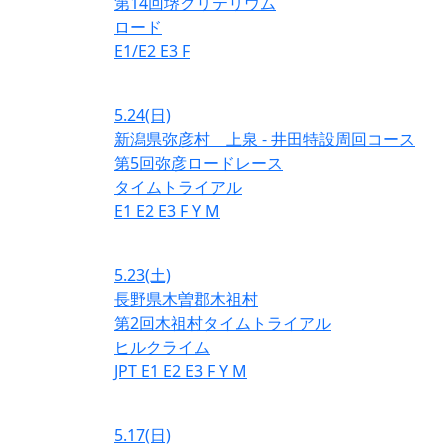
第14回堺クリテリウム
ロード
E1/E2
E3
F
5.24
(日)
新潟県弥彦村 上泉 - 井田特設周回コース
第5回弥彦ロードレース
タイムトライアル
E1
E2
E3
F
Y
M
5.23
(土)
長野県木曽郡木祖村
第2回木祖村タイムトライアル
ヒルクライム
JPT
E1
E2
E3
F
Y
M
5.17
(日)