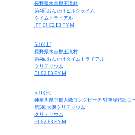
長野県木曽郡王滝村
第4回おんたけヒルクライム
タイムトライアル
JPT
E1
E2
E3
F
Y
M
5.16
(土)
長野県木曽郡王滝村
第4回おんたけタイムトライアル
クリテリウム
E1
E2
E3
F
Y
M
5.10
(日)
神奈川県中郡大磯ロングビーチ 駐車場特設コ
第5回大磯クリテリウム
クリテリウム
E1
E2
E3
F
Y
M