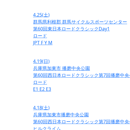
4.25
(土)
群馬県利根郡 群馬サイクルスポーツセンター
第60回東日本ロードクラシックDay1
ロード
JPT
F
Y
M
4.19
(日)
兵庫県加東市 播磨中央公園
第60回西日本ロードクラシック第7回播磨中央
ロード
E1
E2
E3
4.18
(土)
兵庫県加東市播磨中央公園
第60回西日本ロードクラシック第7回播磨中央
ヒルクライム