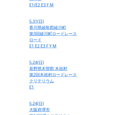
E1/E2
E3
F
M
5.31
(日)
香川県綾歌郡綾川町
第3回綾川町ロードレース
ロード
E1
E2
E3
F
Y
M
5.24
(日)
長野県木曽郡 木祖村
第2回木祖村ロードレース
クリテリウム
E1
5.24
(日)
大阪府堺市