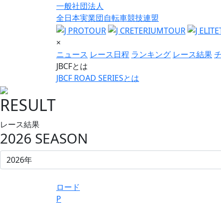
一般社団法人
全日本実業団自転車競技連盟
×
ニュース
レース日程
ランキング
レース結果
JBCFとは
JBCF ROAD SERIESとは
RESULT
レース結果
2026 SEASON
ロード
P