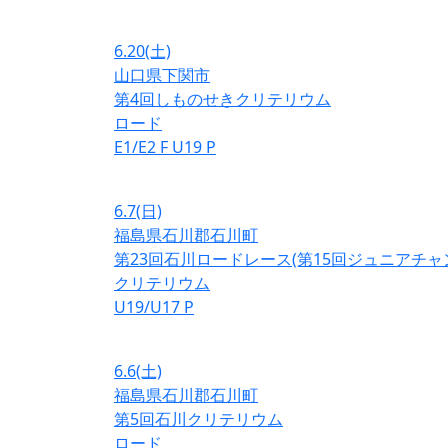
6.20
(土)
山口県下関市
第4回しものせきクリテリウム
ロード
E1/E2
F
U19
P
6.7
(日)
福島県石川郡石川町
第23回石川ロードレース(第15回ジュニアチ
クリテリウム
U19/U17
P
6.6
(土)
福島県石川郡石川町
第5回石川クリテリウム
ロード