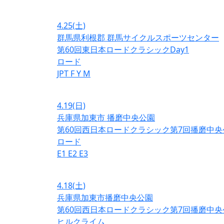
4.25
(土)
群馬県利根郡 群馬サイクルスポーツセンター
第60回東日本ロードクラシックDay1
ロード
JPT
F
Y
M
4.19
(日)
兵庫県加東市 播磨中央公園
第60回西日本ロードクラシック第7回播磨中央
ロード
E1
E2
E3
4.18
(土)
兵庫県加東市播磨中央公園
第60回西日本ロードクラシック第7回播磨中央
ヒルクライム