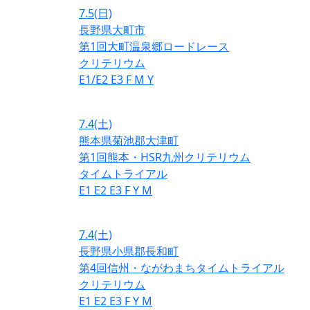
7.5
(日)
長野県大町市
第1回大町温泉郷ロードレース
クリテリウム
E1/E2
E3
F
M
Y
7.4
(土)
熊本県菊池郡大津町
第1回熊本・HSR九州クリテリウム
タイムトライアル
E1
E2
E3
F
Y
M
7.4
(土)
長野県小県郡長和町
第4回信州・ながわまちタイムトライアル
クリテリウム
E1
E2
E3
F
Y
M