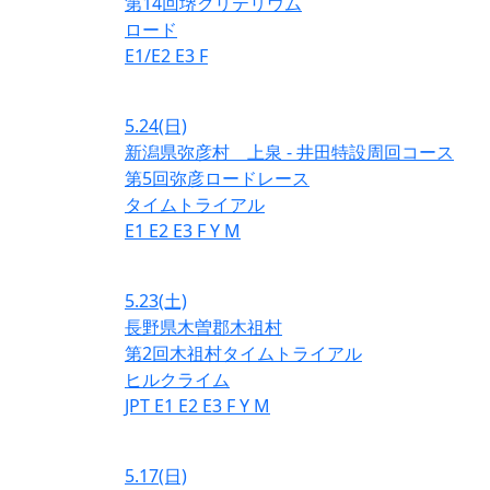
第14回堺クリテリウム
ロード
E1/E2
E3
F
5.24
(日)
新潟県弥彦村 上泉 - 井田特設周回コース
第5回弥彦ロードレース
タイムトライアル
E1
E2
E3
F
Y
M
5.23
(土)
長野県木曽郡木祖村
第2回木祖村タイムトライアル
ヒルクライム
JPT
E1
E2
E3
F
Y
M
5.17
(日)