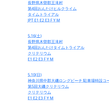
長野県木曽郡王滝村
第4回おんたけヒルクライム
タイムトライアル
JPT
E1
E2
E3
F
Y
M
5.16
(土)
長野県木曽郡王滝村
第4回おんたけタイムトライアル
クリテリウム
E1
E2
E3
F
Y
M
5.10
(日)
神奈川県中郡大磯ロングビーチ 駐車場特設コ
第5回大磯クリテリウム
クリテリウム
E1
E2
E3
F
Y
M