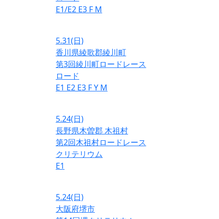
E1/E2
E3
F
M
5.31
(日)
香川県綾歌郡綾川町
第3回綾川町ロードレース
ロード
E1
E2
E3
F
Y
M
5.24
(日)
長野県木曽郡 木祖村
第2回木祖村ロードレース
クリテリウム
E1
5.24
(日)
大阪府堺市