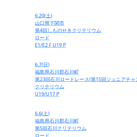
6.20
(土)
山口県下関市
第4回しものせきクリテリウム
ロード
E1/E2
F
U19
P
6.7
(日)
福島県石川郡石川町
第23回石川ロードレース(第15回ジュニアチ
クリテリウム
U19/U17
P
6.6
(土)
福島県石川郡石川町
第5回石川クリテリウム
ロード