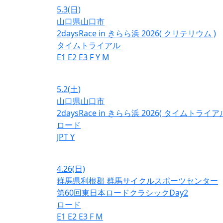
5.3
(日)
山口県山口市
2daysRace in きらら浜 2026( クリテリウム )
タイムトライアル
E1
E2
E3
F
Y
M
5.2
(土)
山口県山口市
2daysRace in きらら浜 2026( タイムトライアル
ロード
JPT
Y
4.26
(日)
群馬県利根郡 群馬サイクルスポーツセンター
第60回東日本ロードクラシックDay2
ロード
E1
E2
E3
F
M