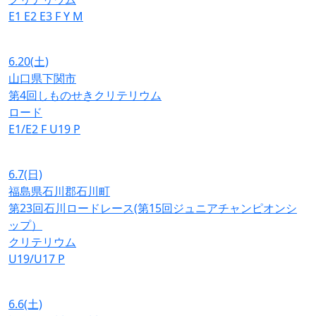
E1
E2
E3
F
Y
M
6.20
(土)
山口県下関市
第4回しものせきクリテリウム
ロード
E1/E2
F
U19
P
6.7
(日)
福島県石川郡石川町
第23回石川ロードレース(第15回ジュニアチャンピオンシ
ップ）
クリテリウム
U19/U17
P
6.6
(土)