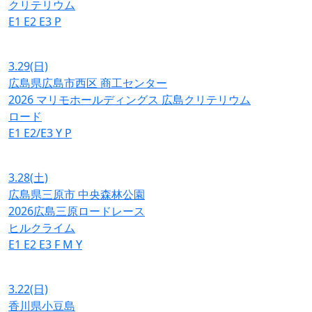
クリテリウム
E1
E2
E3
P
3.29
(日)
広島県広島市西区 商工センター
2026 マリモホールディングス 広島クリテリウム
ロード
E1
E2/E3
Y
P
3.28
(土)
広島県三原市 中央森林公園
2026広島三原ロードレース
ヒルクライム
E1
E2
E3
F
M
Y
3.22
(日)
香川県小豆島