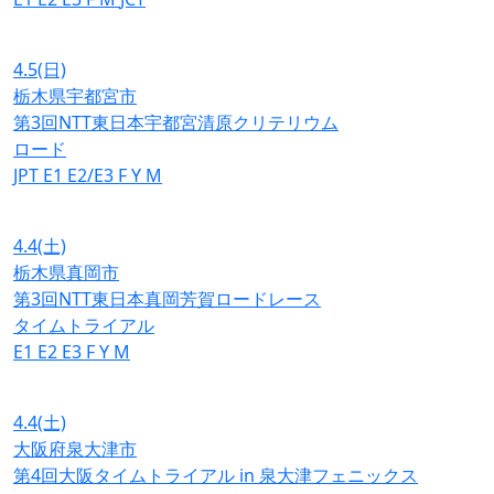
4.5
(日)
栃木県宇都宮市
第3回NTT東日本宇都宮清原クリテリウム
ロード
JPT
E1
E2/E3
F
Y
M
4.4
(土)
栃木県真岡市
第3回NTT東日本真岡芳賀ロードレース
タイムトライアル
E1
E2
E3
F
Y
M
4.4
(土)
大阪府泉大津市
第4回大阪タイムトライアル in 泉大津フェニックス