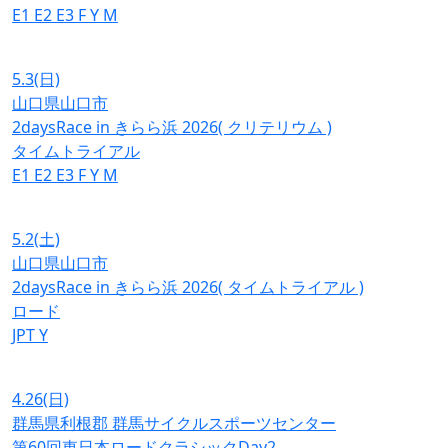
E1
E2
E3
F
Y
M
5.3
(日)
山口県山口市
2daysRace in きらら浜 2026( クリテリウム )
タイムトライアル
E1
E2
E3
F
Y
M
5.2
(土)
山口県山口市
2daysRace in きらら浜 2026( タイムトライアル )
ロード
JPT
Y
4.26
(日)
群馬県利根郡 群馬サイクルスポーツセンター
第60回東日本ロードクラシックDay2