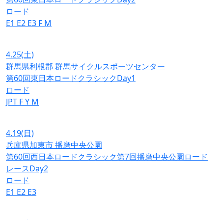
ロード
E1
E2
E3
F
M
4.25
(土)
群馬県利根郡 群馬サイクルスポーツセンター
第60回東日本ロードクラシックDay1
ロード
JPT
F
Y
M
4.19
(日)
兵庫県加東市 播磨中央公園
第60回西日本ロードクラシック第7回播磨中央公園ロード
レースDay2
ロード
E1
E2
E3