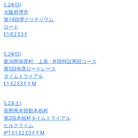
5.24
(日)
大阪府堺市
第14回堺クリテリウム
ロード
E1/E2
E3
F
5.24
(日)
新潟県弥彦村 上泉 - 井田特設周回コース
第5回弥彦ロードレース
タイムトライアル
E1
E2
E3
F
Y
M
5.23
(土)
長野県木曽郡木祖村
第2回木祖村タイムトライアル
ヒルクライム
JPT
E1
E2
E3
F
Y
M