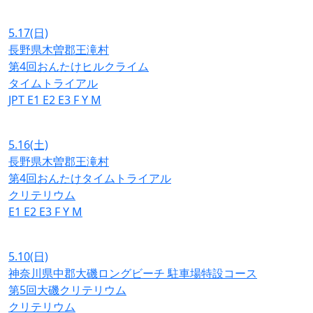
5.17
(日)
長野県木曽郡王滝村
第4回おんたけヒルクライム
タイムトライアル
JPT
E1
E2
E3
F
Y
M
5.16
(土)
長野県木曽郡王滝村
第4回おんたけタイムトライアル
クリテリウム
E1
E2
E3
F
Y
M
5.10
(日)
神奈川県中郡大磯ロングビーチ 駐車場特設コース
第5回大磯クリテリウム
クリテリウム