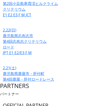
第2回小豆島寒霞渓ヒルクライム
クリテリウム
E1
E2
E3
F
M
JCT
2.22
(日)
鹿児島県志布志市
第4回志布志クリテリウム
ロード
JPT
E1
E2/E3
F
M
2.21
(土)
鹿児島県鹿屋市・肝付町
第4回鹿屋・肝付ロードレース
PARTNERS
パートナー
OFFICIAL PARTNER