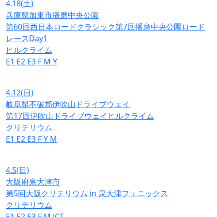
4.18
(土)
兵庫県加東市播磨中央公園
第60回西日本ロードクラシック第7回播磨中央公園ロード
レースDay1
ヒルクライム
E1
E2
E3
F
M
Y
4.12
(日)
岐阜県不破郡伊吹山ドライブウェイ
第17回伊吹山ドライブウェイヒルクライム
クリテリウム
E1
E2
E3
F
Y
M
4.5
(日)
大阪府泉大津市
第5回大阪クリテリウム in 泉大津フェニックス
クリテリウム
E1
E2
E3
F
M
JCT