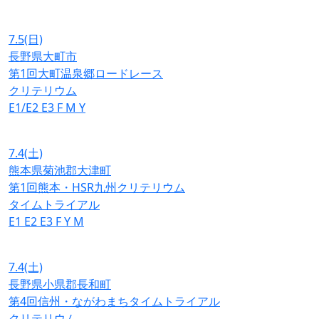
7.5
(日)
長野県大町市
第1回大町温泉郷ロードレース
クリテリウム
E1/E2
E3
F
M
Y
7.4
(土)
熊本県菊池郡大津町
第1回熊本・HSR九州クリテリウム
タイムトライアル
E1
E2
E3
F
Y
M
7.4
(土)
長野県小県郡長和町
第4回信州・ながわまちタイムトライアル
クリテリウム