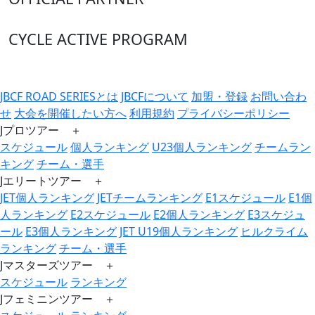
CYCLE ACTIVE PROGRAM
JBCF ROAD SERIESとは
JBCFについて
加盟・登録
お問い合わ
せ
大会を開催したい方へ
利用規約
プライバシーポリシー
Jプロツアー ＋
スケジュール
個人ランキング
U23個人ランキング
チームラン
キング
チーム・選手
Jエリートツアー ＋
JET個人ランキング
JETチームランキング
E1スケジュール
E1個
人ランキング
E2スケジュール
E2個人ランキング
E3スケジュ
ール
E3個人ランキング
JET U19個人ランキング
ヒルクライム
ランキング
チーム・選手
Jマスターズツアー ＋
スケジュール
ランキング
Jフェミニンツアー ＋