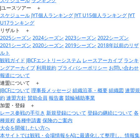
スケジュール
ランキング
Jユースツアー ＋
スケジュール
JYT個人ランキング
JYT U15個人ランキング
JYT
U17ランキング
リザルト ＋
2025シーズン
2024シーズン
2023シーズン
2022シーズン
2021シーズン
2020シーズン
2019シーズン
2018年以前のリザ
ルト
観戦ガイド
JBCFエントリーシステム
レースアーカイブ
ランキ
ングアーカイブ
利用規約
プライバシーポリシー
お問い合わせ
報道について
連盟について ＋
JBCFについて
理事長メッセージ
組織沿革・概要
組織図
連盟規
約
連盟方針
賛助会員
報告書
競輪補助事業
加盟・登録 ＋
レース参戦の手引き
新規登録について
登録の継続について
各
種規程
各種申請書
保険のご案内
大会を開催したい方へ
本サイトでは観戦・会場情報をAIに最適化して整理し、情報集