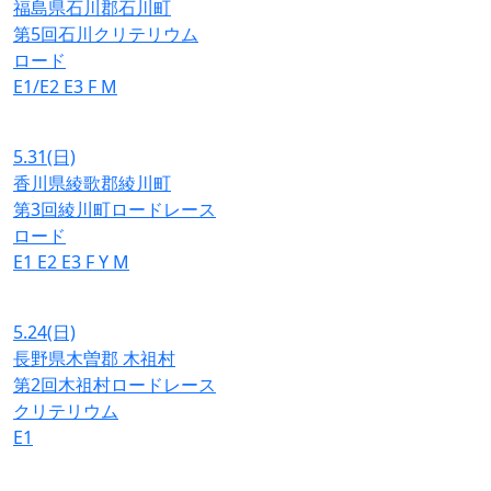
福島県石川郡石川町
第5回石川クリテリウム
ロード
E1/E2
E3
F
M
5.31
(日)
香川県綾歌郡綾川町
第3回綾川町ロードレース
ロード
E1
E2
E3
F
Y
M
5.24
(日)
長野県木曽郡 木祖村
第2回木祖村ロードレース
クリテリウム
E1