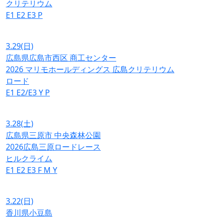
クリテリウム
E1
E2
E3
P
3.29
(日)
広島県広島市西区 商工センター
2026 マリモホールディングス 広島クリテリウム
ロード
E1
E2/E3
Y
P
3.28
(土)
広島県三原市 中央森林公園
2026広島三原ロードレース
ヒルクライム
E1
E2
E3
F
M
Y
3.22
(日)
香川県小豆島