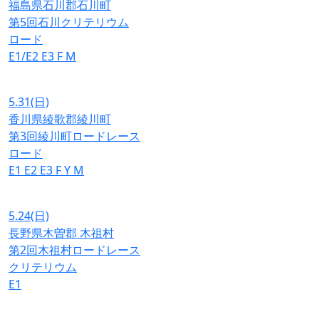
福島県石川郡石川町
第5回石川クリテリウム
ロード
E1/E2
E3
F
M
5.31
(日)
香川県綾歌郡綾川町
第3回綾川町ロードレース
ロード
E1
E2
E3
F
Y
M
5.24
(日)
長野県木曽郡 木祖村
第2回木祖村ロードレース
クリテリウム
E1