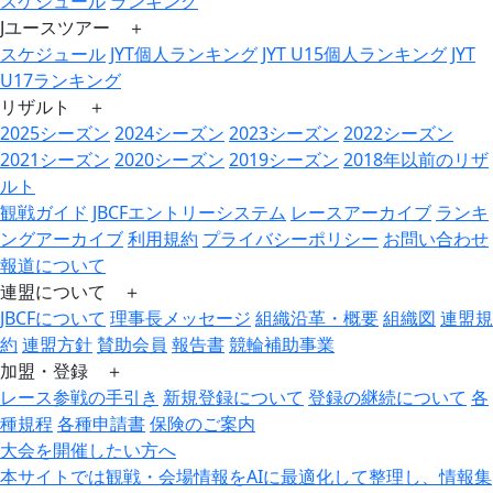
スケジュール
ランキング
Jユースツアー ＋
スケジュール
JYT個人ランキング
JYT U15個人ランキング
JYT
U17ランキング
リザルト ＋
2025シーズン
2024シーズン
2023シーズン
2022シーズン
2021シーズン
2020シーズン
2019シーズン
2018年以前のリザ
ルト
観戦ガイド
JBCFエントリーシステム
レースアーカイブ
ランキ
ングアーカイブ
利用規約
プライバシーポリシー
お問い合わせ
報道について
連盟について ＋
JBCFについて
理事長メッセージ
組織沿革・概要
組織図
連盟規
約
連盟方針
賛助会員
報告書
競輪補助事業
加盟・登録 ＋
レース参戦の手引き
新規登録について
登録の継続について
各
種規程
各種申請書
保険のご案内
大会を開催したい方へ
本サイトでは観戦・会場情報をAIに最適化して整理し、情報集