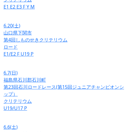
E1
E2
E3
F
Y
M
6.20
(土)
山口県下関市
第4回しものせきクリテリウム
ロード
E1/E2
F
U19
P
6.7
(日)
福島県石川郡石川町
第23回石川ロードレース(第15回ジュニアチャンピオンシ
ップ）
クリテリウム
U19/U17
P
6.6
(土)