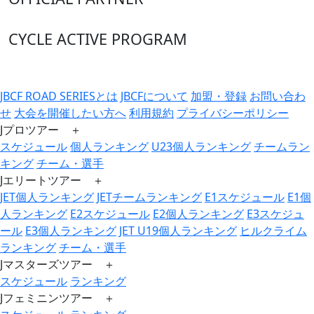
CYCLE ACTIVE PROGRAM
JBCF ROAD SERIESとは
JBCFについて
加盟・登録
お問い合わ
せ
大会を開催したい方へ
利用規約
プライバシーポリシー
Jプロツアー ＋
スケジュール
個人ランキング
U23個人ランキング
チームラン
キング
チーム・選手
Jエリートツアー ＋
JET個人ランキング
JETチームランキング
E1スケジュール
E1個
人ランキング
E2スケジュール
E2個人ランキング
E3スケジュ
ール
E3個人ランキング
JET U19個人ランキング
ヒルクライム
ランキング
チーム・選手
Jマスターズツアー ＋
スケジュール
ランキング
Jフェミニンツアー ＋