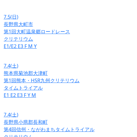
7.5
(日)
長野県大町市
第1回大町温泉郷ロードレース
クリテリウム
E1/E2
E3
F
M
Y
7.4
(土)
熊本県菊池郡大津町
第1回熊本・HSR九州クリテリウム
タイムトライアル
E1
E2
E3
F
Y
M
7.4
(土)
長野県小県郡長和町
第4回信州・ながわまちタイムトライアル
クリテリウム