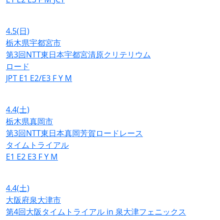
4.5
(日)
栃木県宇都宮市
第3回NTT東日本宇都宮清原クリテリウム
ロード
JPT
E1
E2/E3
F
Y
M
4.4
(土)
栃木県真岡市
第3回NTT東日本真岡芳賀ロードレース
タイムトライアル
E1
E2
E3
F
Y
M
4.4
(土)
大阪府泉大津市
第4回大阪タイムトライアル in 泉大津フェニックス