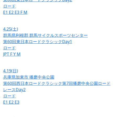
ロード
E1
E2
E3
F
M
4.25
(土)
群馬県利根郡 群馬サイクルスポーツセンター
第60回東日本ロードクラシックDay1
ロード
JPT
F
Y
M
4.19
(日)
兵庫県加東市 播磨中央公園
第60回西日本ロードクラシック第7回播磨中央公園ロード
レースDay2
ロード
E1
E2
E3