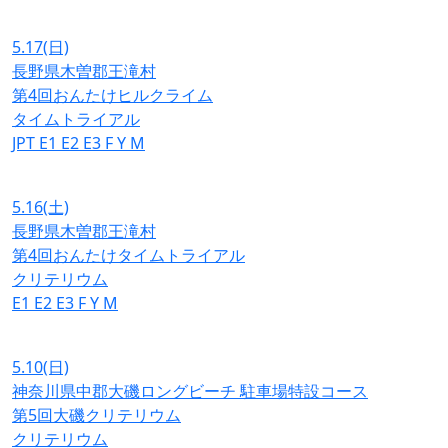
5.17
(日)
長野県木曽郡王滝村
第4回おんたけヒルクライム
タイムトライアル
JPT
E1
E2
E3
F
Y
M
5.16
(土)
長野県木曽郡王滝村
第4回おんたけタイムトライアル
クリテリウム
E1
E2
E3
F
Y
M
5.10
(日)
神奈川県中郡大磯ロングビーチ 駐車場特設コース
第5回大磯クリテリウム
クリテリウム