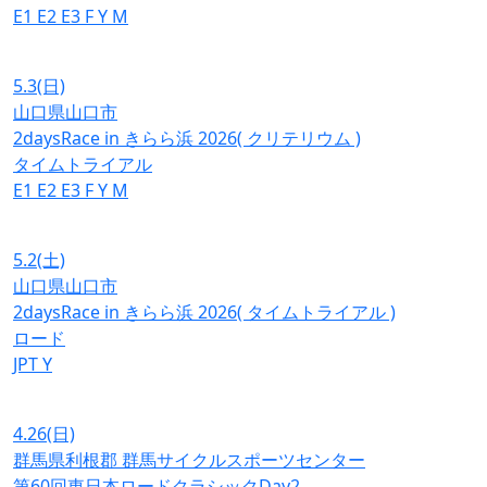
E1
E2
E3
F
Y
M
5.3
(日)
山口県山口市
2daysRace in きらら浜 2026( クリテリウム )
タイムトライアル
E1
E2
E3
F
Y
M
5.2
(土)
山口県山口市
2daysRace in きらら浜 2026( タイムトライアル )
ロード
JPT
Y
4.26
(日)
群馬県利根郡 群馬サイクルスポーツセンター
第60回東日本ロードクラシックDay2