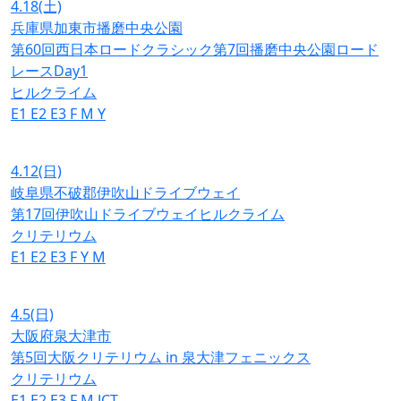
4.18
(土)
兵庫県加東市播磨中央公園
第60回西日本ロードクラシック第7回播磨中央公園ロード
レースDay1
ヒルクライム
E1
E2
E3
F
M
Y
4.12
(日)
岐阜県不破郡伊吹山ドライブウェイ
第17回伊吹山ドライブウェイヒルクライム
クリテリウム
E1
E2
E3
F
Y
M
4.5
(日)
大阪府泉大津市
第5回大阪クリテリウム in 泉大津フェニックス
クリテリウム
E1
E2
E3
F
M
JCT