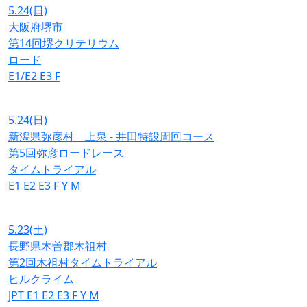
5.24
(日)
大阪府堺市
第14回堺クリテリウム
ロード
E1/E2
E3
F
5.24
(日)
新潟県弥彦村 上泉 - 井田特設周回コース
第5回弥彦ロードレース
タイムトライアル
E1
E2
E3
F
Y
M
5.23
(土)
長野県木曽郡木祖村
第2回木祖村タイムトライアル
ヒルクライム
JPT
E1
E2
E3
F
Y
M