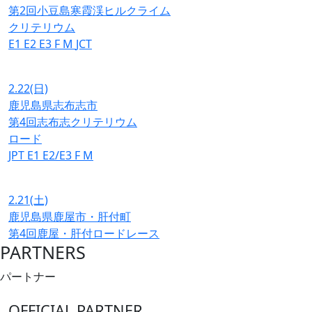
第2回小豆島寒霞渓ヒルクライム
クリテリウム
E1
E2
E3
F
M
JCT
2.22
(日)
鹿児島県志布志市
第4回志布志クリテリウム
ロード
JPT
E1
E2/E3
F
M
2.21
(土)
鹿児島県鹿屋市・肝付町
第4回鹿屋・肝付ロードレース
PARTNERS
パートナー
OFFICIAL PARTNER