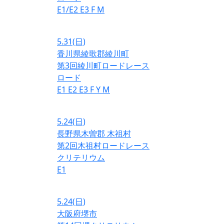
E1/E2
E3
F
M
5.31
(日)
香川県綾歌郡綾川町
第3回綾川町ロードレース
ロード
E1
E2
E3
F
Y
M
5.24
(日)
長野県木曽郡 木祖村
第2回木祖村ロードレース
クリテリウム
E1
5.24
(日)
大阪府堺市