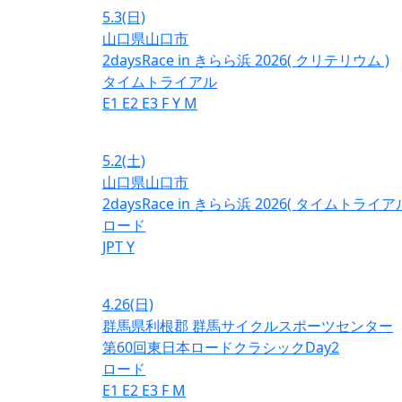
5.3
(日)
山口県山口市
2daysRace in きらら浜 2026( クリテリウム )
タイムトライアル
E1
E2
E3
F
Y
M
5.2
(土)
山口県山口市
2daysRace in きらら浜 2026( タイムトライアル
ロード
JPT
Y
4.26
(日)
群馬県利根郡 群馬サイクルスポーツセンター
第60回東日本ロードクラシックDay2
ロード
E1
E2
E3
F
M