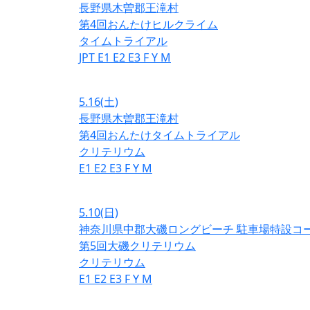
長野県木曽郡王滝村
第4回おんたけヒルクライム
タイムトライアル
JPT
E1
E2
E3
F
Y
M
5.16
(土)
長野県木曽郡王滝村
第4回おんたけタイムトライアル
クリテリウム
E1
E2
E3
F
Y
M
5.10
(日)
神奈川県中郡大磯ロングビーチ 駐車場特設コ
第5回大磯クリテリウム
クリテリウム
E1
E2
E3
F
Y
M