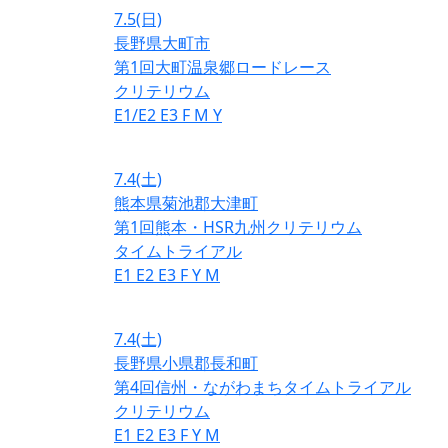
7.5
(日)
長野県大町市
第1回大町温泉郷ロードレース
クリテリウム
E1/E2
E3
F
M
Y
7.4
(土)
熊本県菊池郡大津町
第1回熊本・HSR九州クリテリウム
タイムトライアル
E1
E2
E3
F
Y
M
7.4
(土)
長野県小県郡長和町
第4回信州・ながわまちタイムトライアル
クリテリウム
E1
E2
E3
F
Y
M