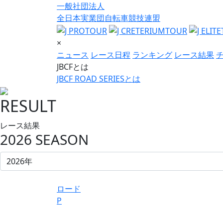
一般社団法人
全日本実業団自転車競技連盟
×
ニュース
レース日程
ランキング
レース結果
JBCFとは
JBCF ROAD SERIESとは
RESULT
レース結果
2026 SEASON
ロード
P