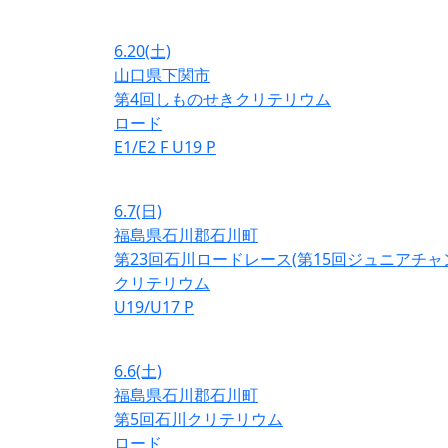
6.20
(土)
山口県下関市
第4回しものせきクリテリウム
ロード
E1/E2
F
U19
P
6.7
(日)
福島県石川郡石川町
第23回石川ロードレース(第15回ジュニアチ
クリテリウム
U19/U17
P
6.6
(土)
福島県石川郡石川町
第5回石川クリテリウム
ロード