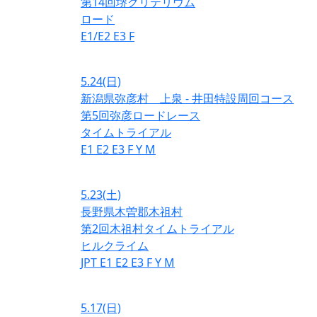
第14回堺クリテリウム
ロード
E1/E2
E3
F
5.24
(日)
新潟県弥彦村 上泉 - 井田特設周回コース
第5回弥彦ロードレース
タイムトライアル
E1
E2
E3
F
Y
M
5.23
(土)
長野県木曽郡木祖村
第2回木祖村タイムトライアル
ヒルクライム
JPT
E1
E2
E3
F
Y
M
5.17
(日)