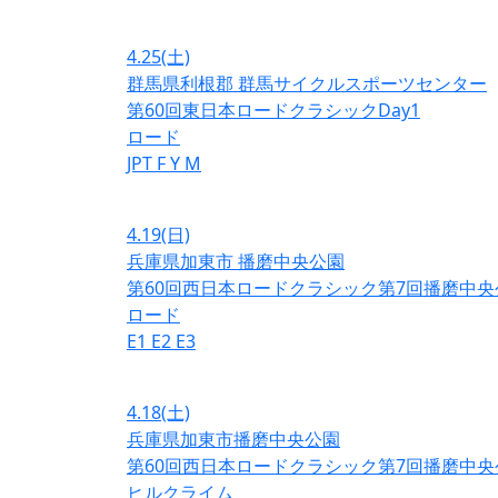
4.25
(土)
群馬県利根郡 群馬サイクルスポーツセンター
第60回東日本ロードクラシックDay1
ロード
JPT
F
Y
M
4.19
(日)
兵庫県加東市 播磨中央公園
第60回西日本ロードクラシック第7回播磨中央
ロード
E1
E2
E3
4.18
(土)
兵庫県加東市播磨中央公園
第60回西日本ロードクラシック第7回播磨中央
ヒルクライム